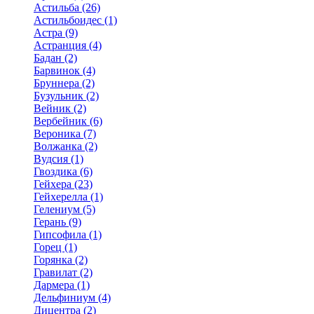
Астильба (26)
Астильбоидес (1)
Астра (9)
Астранция (4)
Бадан (2)
Барвинок (4)
Бруннера (2)
Бузульник (2)
Вейник (2)
Вербейник (6)
Вероника (7)
Волжанка (2)
Вудсия (1)
Гвоздика (6)
Гейхера (23)
Гейхерелла (1)
Гелениум (5)
Герань (9)
Гипсофила (1)
Горец (1)
Горянка (2)
Гравилат (2)
Дармера (1)
Дельфиниум (4)
Дицентра (2)