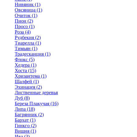
Нивяник (1)
Овсяница (1)
Очиток (1)
Пион (2)
Просо (1)
Роза (4)
Рудбекия (2)
Тиарелла (1)
Тимьян (1)
Традесканция (1)
Флокс (5)
Хедера (1)
Хоста (15)
Хризантема (1)
Шалфей (1)
Эхинацея (2)
Лиственные деревья
Дуб (8)
Береза Плакучая (16)
Липа (18)
Багрянник (2)
Бархат (1)
Гинкго (2)
Вишня (1)
Ива (3)