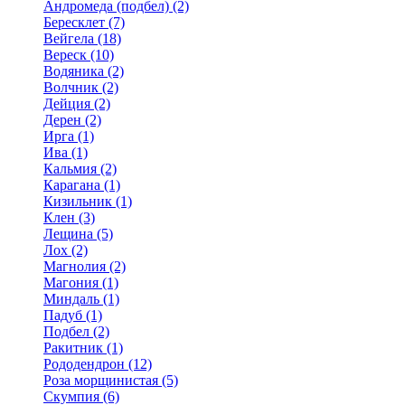
Андромеда (подбел) (2)
Бересклет (7)
Вейгела (18)
Вереск (10)
Водяника (2)
Волчник (2)
Дейция (2)
Дерен (2)
Ирга (1)
Ива (1)
Кальмия (2)
Карагана (1)
Кизильник (1)
Клен (3)
Лещина (5)
Лох (2)
Магнолия (2)
Магония (1)
Миндаль (1)
Падуб (1)
Подбел (2)
Ракитник (1)
Рододендрон (12)
Роза морщинистая (5)
Скумпия (6)