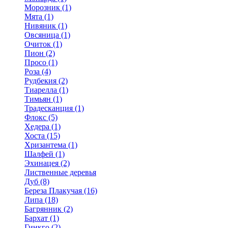
Морозник (1)
Мята (1)
Нивяник (1)
Овсяница (1)
Очиток (1)
Пион (2)
Просо (1)
Роза (4)
Рудбекия (2)
Тиарелла (1)
Тимьян (1)
Традесканция (1)
Флокс (5)
Хедера (1)
Хоста (15)
Хризантема (1)
Шалфей (1)
Эхинацея (2)
Лиственные деревья
Дуб (8)
Береза Плакучая (16)
Липа (18)
Багрянник (2)
Бархат (1)
Гинкго (2)