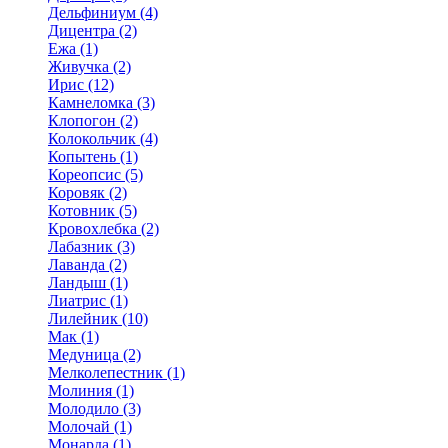
Дельфиниум (4)
Дицентра (2)
Ежа (1)
Живучка (2)
Ирис (12)
Камнеломка (3)
Клопогон (2)
Колокольчик (4)
Копытень (1)
Кореопсис (5)
Коровяк (2)
Котовник (5)
Кровохлебка (2)
Лабазник (3)
Лаванда (2)
Ландыш (1)
Лиатрис (1)
Лилейник (10)
Мак (1)
Медуница (2)
Мелколепестник (1)
Молиния (1)
Молодило (3)
Молочай (1)
Монарда (1)