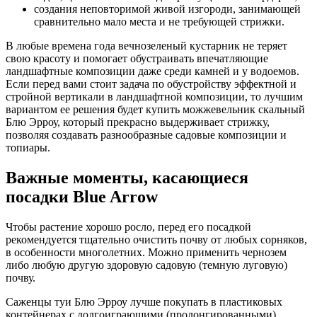
создания неповторимой живой изгороди, занимающей
сравнительно мало места и не требующей стрижки.
В любые времена года вечнозеленый кустарник не теряет
свою красоту и помогает обустраивать впечатляющие
ландшафтные композиции даже среди камней и у водоемов.
Если перед вами стоит задача по обустройству эффектной и
стройной вертикали в ландшафтной композиции, то лучшим
вариантом ее решения будет купить можжевельник скальный
Блю Эрроу, который прекрасно выдерживает стрижку,
позволяя создавать разнообразные садовые композиции и
топиары.
Важные моменты, касающиеся
посадки Blue Arrow
Чтобы растение хорошо росло, перед его посадкой
рекомендуется тщательно очистить почву от любых сорняков,
в особенности многолетних. Можно применить чернозем
либо любую другую здоровую садовую (темную луговую)
почву.
Саженцы туи Блю Эрроу лучше покупать в пластиковых
контейнерах с долгоиграющими (пролонгированными)