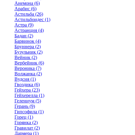
Анемона (6)
Арабис (6)
Астильба (26)
Астильбоидес (1)
Астра (9)
Астранция (4)
Бадан (2)
Барвинок (4)
Бруннера (2)
Бузульник (2)
Вейник (2)
Вербейник (6)
Вероника (7)
Волжанка (2)
Вудсия (1)
Гвоздика (6)
Гейхера (23)
Гейхерелла (1)
Гелениум (5)
Герань (9)
Гипсофила (1)
Горец (1)
Горянка (2)
Гравилат (2)
Дармера (1)