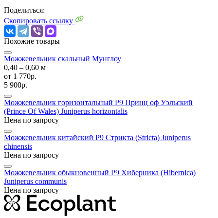
Поделиться:
Скопировать ссылку
Похожие товары
Можжевельник скальный Мунглоу
0,40 ‒ 0,60 м
от
1 770р.
5 900р.
Можжевельник горизонтальный P9 Принц оф Уэльский
(Prince Of Wales)
Juniperus horizontalis
Цена по запросу
Можжевельник китайский P9 Стрикта (Stricta)
Juniperus
chinensis
Цена по запросу
Можжевельник обыкновенный P9 Хиберника (Hibernica)
Juniperus communis
Цена по запросу