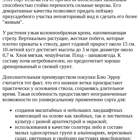
способностью стойко переносить сильные морозы. Его
декоративные качества позволяют придать пейзажу
приусадебного участка неповторимый вид и сделать его более
"живым".
У растения узкая колоннообразная крона, напоминающая
стрелу. Вертикально растущие, жесткие побеги, которые
плотно прижаты к стволу, дают годовой прирост около 15 см.
10-летний куст достигает высоты до 3 м при диаметре около
0,7 м. Хвоя мягкая, чешуйчатая. Плод – шишкоягода. К
составу почв нетребователен, но предпочитает хорошо
дренированный и свежий грунт.
Дополнительным преимуществом покупки Блю Эрроу
считается тот факт, что его нижние ветки произрастают
практически у основания ствола, сохраняясь длительное
время. Такая особенность предоставляет неограниченные
возможности по универсальному применению сорта для:
создания масштабных и небольших ландшафтных
композиций на основе как хвойных, так и лиственных
культур с разной архитектурой и окраской;
использования в качестве солитера либо в составе
малых односортных групп в альпинариях, вересковых
садах, цветниках и свободно растущих миксбордерах;