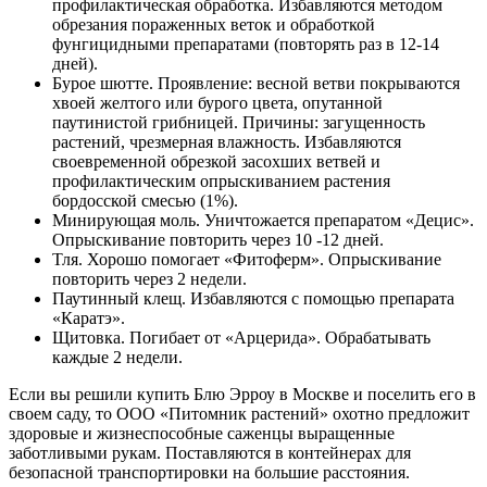
профилактическая обработка. Избавляются методом
обрезания пораженных веток и обработкой
фунгицидными препаратами (повторять раз в 12-14
дней).
Бурое шютте. Проявление: весной ветви покрываются
хвоей желтого или бурого цвета, опутанной
паутинистой грибницей. Причины: загущенность
растений, чрезмерная влажность. Избавляются
своевременной обрезкой засохших ветвей и
профилактическим опрыскиванием растения
бордосской смесью (1%).
Минирующая моль. Уничтожается препаратом «Децис».
Опрыскивание повторить через 10 -12 дней.
Тля. Хорошо помогает «Фитоферм». Опрыскивание
повторить через 2 недели.
Паутинный клещ. Избавляются с помощью препарата
«Каратэ».
Щитовка. Погибает от «Арцерида». Обрабатывать
каждые 2 недели.
Если вы решили купить Блю Эрроу в Москве и поселить его в
своем саду, то ООО «Питомник растений» охотно предложит
здоровые и жизнеспособные саженцы выращенные
заботливыми рукам. Поставляются в контейнерах для
безопасной транспортировки на большие расстояния.