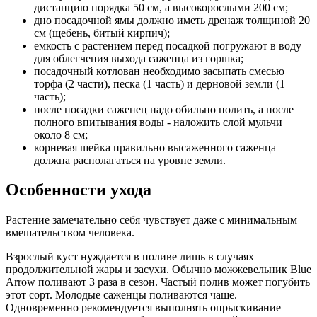
дистанцию ​​порядка 50 см, а высокорослыми 200 см;
дно посадочной ямы должно иметь дренаж толщиной 20
см (щебень, битый кирпич);
емкость с растением перед посадкой погружают в воду
для облегчения выхода саженца из горшка;
посадочный котлован необходимо засыпать смесью
торфа (2 части), песка (1 часть) и дерновой земли (1
часть);
после посадки саженец надо обильно полить, а после
полного впитывания воды - наложить слой мульчи
около 8 см;
корневая шейка правильно высаженного саженца
должна располагаться на уровне земли.
Особенности ухода
Растение замечательно себя чувствует даже с минимальным
вмешательством человека.
Взрослый куст нуждается в поливе лишь в случаях
продолжительной жары и засухи. Обычно можжевельник Blue
Arrow поливают 3 раза в сезон. Частый полив может погубить
этот сорт. Молодые саженцы поливаются чаще.
Одновременно рекомендуется выполнять опрыскивание