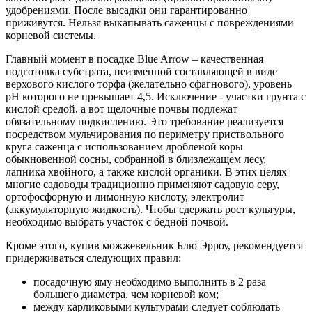
удобрениями. После высадки они гарантированно
приживутся. Нельзя выкапывать саженцы с повреждениями
корневой системы.
Главный момент в посадке Blue Arrow – качественная
подготовка субстрата, неизменной составляющей в виде
верхового кислого торфа (желательно сфагнового), уровень
рН которого не превышает 4,5. Исключение - участки грунта с
кислой средой, а вот щелочные почвы подлежат
обязательному подкислению. Это требование реализуется
посредством мульчирования по периметру приствольного
круга саженца с использованием дробленой коры
обыкновенной сосны, собранной в близлежащем лесу,
лапника хвойного, а также кислой органики. В этих целях
многие садоводы традиционно применяют садовую серу,
ортофосфорную и лимонную кислоту, электролит
(аккумуляторную жидкость). Чтобы сдержать рост культуры,
необходимо выбрать участок с бедной почвой.
Кроме этого, купив можжевельник Блю Эрроу, рекомендуется
придерживаться следующих правил:
посадочную яму необходимо выполнить в 2 раза
большего диаметра, чем корневой ком;
между карликовыми культурами следует соблюдать