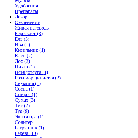
Мульча
Удобрения
Препараты
Декор
Озеленение
Живая изгородь
Бересклет (3)
Ель (3)
Ива (1)
Кизильник (1)
Клен (2)
Лох (2)
Пихта (1)
Псевдотсуга (1)
Роза морщинистая (2)
Скумпия (1)
Сосна (1)
Спирея (1)
Сумах (3)
Тис (2)
Туя (9)
Экзохорда (1)
Солитер
Багрянник (1)
Береза (10)