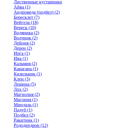
Лиственные кустарники
Айва (1)
Андромеда (подбел) (2)
Бересклет (7)
Вейгела (18)
Вереск (10)
Водяника (2)
Волчник (2)
Дейция (2)
Дерен (2)
Ирга (1)
Ива (1)
Кальмия (2)
Карагана (1)
Кизильник (1)
Клен (3)
Лещина (5)
Лох (2)
Магнолия (2)
Магония (1)
Миндаль (1)
Падуб (1)
Подбел (2)
Ракитник (1)
Рододендрон (12)