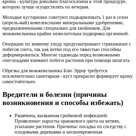
кроны - культура довольно благосклонна к этой процедуре,
которую лучше осуществлять по вечерам.
Молодые кустарники советуют подкармливать 1 раз в сезон
(апрель-май) комплексными минеральными удобрениями,
предназначенными специально для хвойников. Для
можжевельника крайне нежелательна подкормка органикой.
Операции по зимнему уходу предусматривают стряхивание с
побегов снега, так как ветви под его тяжестью способны
деформироваться. Многие садоводы перед возможными
снегопадами взимают побеги растения при помощи шпагата.
Обрезка для можжевельника Блю Эрроу требуется
исключительно санитарная - куст прекрасно формирует крону
самостоятельно.
Вредители и болезни (причины
возникновения и способы избежать)
Ржавчина, вызванная грибковой инфекцией.
Проявление: наросты оранжевого цвета на ветвях,
усыхание растения. Причины: посадка по соседству с
плодовыми деревьями и несвоевременная