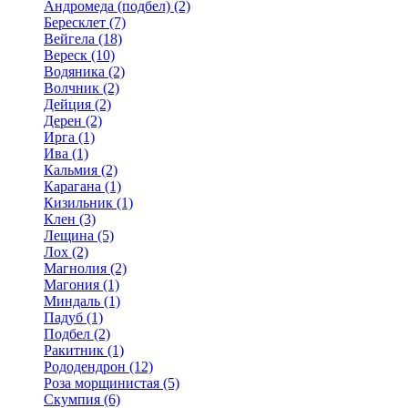
Андромеда (подбел) (2)
Бересклет (7)
Вейгела (18)
Вереск (10)
Водяника (2)
Волчник (2)
Дейция (2)
Дерен (2)
Ирга (1)
Ива (1)
Кальмия (2)
Карагана (1)
Кизильник (1)
Клен (3)
Лещина (5)
Лох (2)
Магнолия (2)
Магония (1)
Миндаль (1)
Падуб (1)
Подбел (2)
Ракитник (1)
Рододендрон (12)
Роза морщинистая (5)
Скумпия (6)