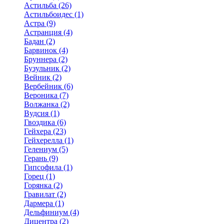
Астильба (26)
Астильбоидес (1)
Астра (9)
Астранция (4)
Бадан (2)
Барвинок (4)
Бруннера (2)
Бузульник (2)
Вейник (2)
Вербейник (6)
Вероника (7)
Волжанка (2)
Вудсия (1)
Гвоздика (6)
Гейхера (23)
Гейхерелла (1)
Гелениум (5)
Герань (9)
Гипсофила (1)
Горец (1)
Горянка (2)
Гравилат (2)
Дармера (1)
Дельфиниум (4)
Дицентра (2)