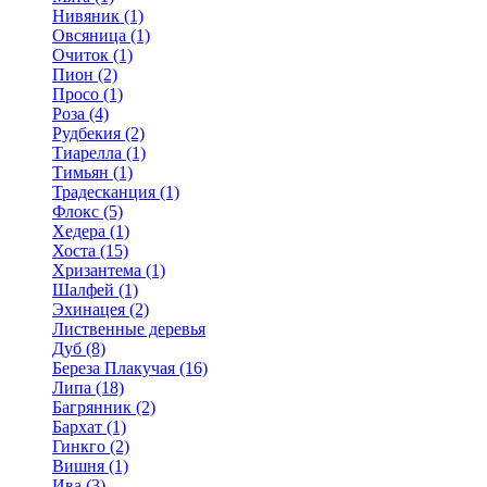
Нивяник (1)
Овсяница (1)
Очиток (1)
Пион (2)
Просо (1)
Роза (4)
Рудбекия (2)
Тиарелла (1)
Тимьян (1)
Традесканция (1)
Флокс (5)
Хедера (1)
Хоста (15)
Хризантема (1)
Шалфей (1)
Эхинацея (2)
Лиственные деревья
Дуб (8)
Береза Плакучая (16)
Липа (18)
Багрянник (2)
Бархат (1)
Гинкго (2)
Вишня (1)
Ива (3)