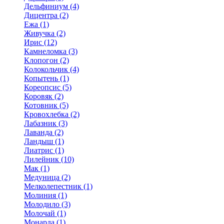
Дельфиниум (4)
Дицентра (2)
Ежа (1)
Живучка (2)
Ирис (12)
Камнеломка (3)
Клопогон (2)
Колокольчик (4)
Копытень (1)
Кореопсис (5)
Коровяк (2)
Котовник (5)
Кровохлебка (2)
Лабазник (3)
Лаванда (2)
Ландыш (1)
Лиатрис (1)
Лилейник (10)
Мак (1)
Медуница (2)
Мелколепестник (1)
Молиния (1)
Молодило (3)
Молочай (1)
Монарда (1)