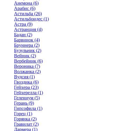
Анемона (6)
Арабис (6)
Астильба (26)
Астильбоидес (1)
Астра (9)
Астранция (4)
Бадан (2)
Барвинок (4)
Бруннера (2)
Бузульник (2)
Вейник (2)
Вербейник (6)
Вероника (7)
Волжанка (2)
Вудсия (1)
Гвоздика (6)
Гейхера (23)
Гейхерелла (1)
Гелениум (5)
Герань (9)
Гипсофила (1)
Горец (1)
Горянка (2)
Гравилат (2)
Дармера (1)