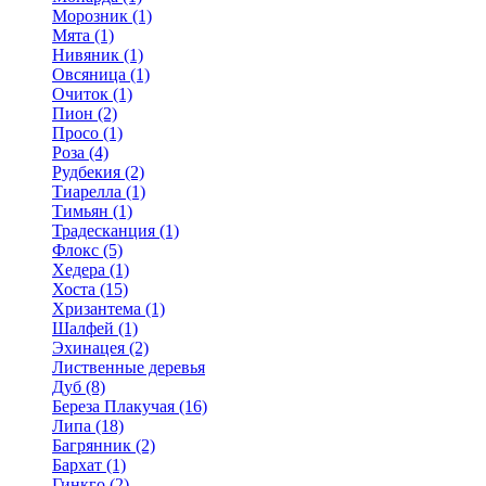
Морозник (1)
Мята (1)
Нивяник (1)
Овсяница (1)
Очиток (1)
Пион (2)
Просо (1)
Роза (4)
Рудбекия (2)
Тиарелла (1)
Тимьян (1)
Традесканция (1)
Флокс (5)
Хедера (1)
Хоста (15)
Хризантема (1)
Шалфей (1)
Эхинацея (2)
Лиственные деревья
Дуб (8)
Береза Плакучая (16)
Липа (18)
Багрянник (2)
Бархат (1)
Гинкго (2)