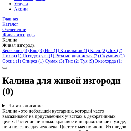
Услуги
Акции
Главная
Каталог
Озеленение
Живая изгородь
Калина
Живая изгородь
Бересклет (3)
Ель (3)
Ива (1)
Кизильник (1)
Клен (2)
Лох (2)
Пихта (1)
Псевдотсуга (1)
Роза морщинистая (2)
Скумпия (1)
Сосна (1)
Спирея (1)
Сумах (3)
Тис (2)
Туя (9)
Экзохорда (1)
Калина для живой изгороди
(0)
Читать описание
Калина - это небольшой кустарник, который часто
высаживают на приусадебных участках в декоративных
целях. Растение не только красивое и неприхотливое в уходе,
но и полезное для человека. Цветет с мая по июнь. Из плодов