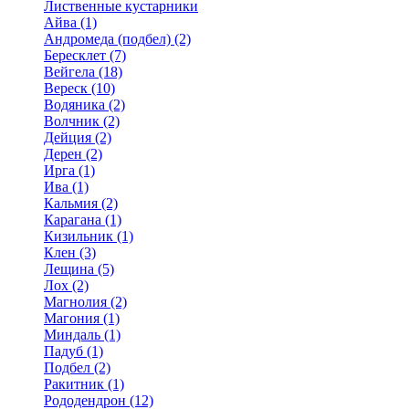
Лиственные кустарники
Айва (1)
Андромеда (подбел) (2)
Бересклет (7)
Вейгела (18)
Вереск (10)
Водяника (2)
Волчник (2)
Дейция (2)
Дерен (2)
Ирга (1)
Ива (1)
Кальмия (2)
Карагана (1)
Кизильник (1)
Клен (3)
Лещина (5)
Лох (2)
Магнолия (2)
Магония (1)
Миндаль (1)
Падуб (1)
Подбел (2)
Ракитник (1)
Рододендрон (12)