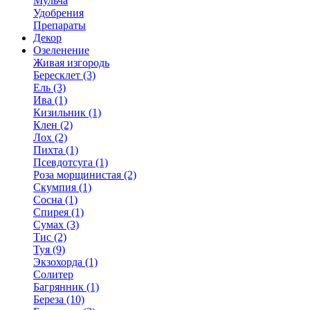
Мульча
Удобрения
Препараты
Декор
Озеленение
Живая изгородь
Бересклет (3)
Ель (3)
Ива (1)
Кизильник (1)
Клен (2)
Лох (2)
Пихта (1)
Псевдотсуга (1)
Роза морщинистая (2)
Скумпия (1)
Сосна (1)
Спирея (1)
Сумах (3)
Тис (2)
Туя (9)
Экзохорда (1)
Солитер
Багрянник (1)
Береза (10)