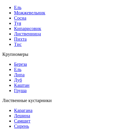
Ель
Можжевельник
Сосна
Туя
Кипарисовик
Лиственница
Пихта
Тис
Крупномеры
Береза
Ель
Липа
Дуб
Каштан
Груша
Лиственные кустарники
Карагана
Лещина
Самшит
Сирень