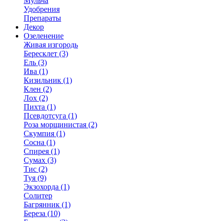
Мульча
Удобрения
Препараты
Декор
Озеленение
Живая изгородь
Бересклет (3)
Ель (3)
Ива (1)
Кизильник (1)
Клен (2)
Лох (2)
Пихта (1)
Псевдотсуга (1)
Роза морщинистая (2)
Скумпия (1)
Сосна (1)
Спирея (1)
Сумах (3)
Тис (2)
Туя (9)
Экзохорда (1)
Солитер
Багрянник (1)
Береза (10)