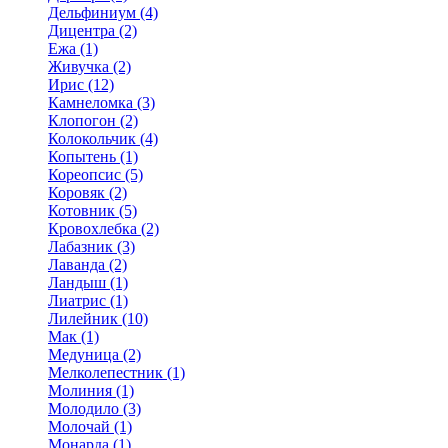
Дельфиниум (4)
Дицентра (2)
Ежа (1)
Живучка (2)
Ирис (12)
Камнеломка (3)
Клопогон (2)
Колокольчик (4)
Копытень (1)
Кореопсис (5)
Коровяк (2)
Котовник (5)
Кровохлебка (2)
Лабазник (3)
Лаванда (2)
Ландыш (1)
Лиатрис (1)
Лилейник (10)
Мак (1)
Медуница (2)
Мелколепестник (1)
Молиния (1)
Молодило (3)
Молочай (1)
Монарда (1)