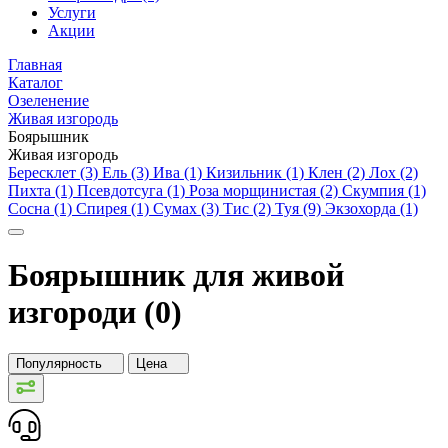
Услуги
Акции
Главная
Каталог
Озеленение
Живая изгородь
Боярышник
Живая изгородь
Бересклет (3)
Ель (3)
Ива (1)
Кизильник (1)
Клен (2)
Лох (2)
Пихта (1)
Псевдотсуга (1)
Роза морщинистая (2)
Скумпия (1)
Сосна (1)
Спирея (1)
Сумах (3)
Тис (2)
Туя (9)
Экзохорда (1)
Боярышник для живой
изгороди (0)
Популярность
Цена