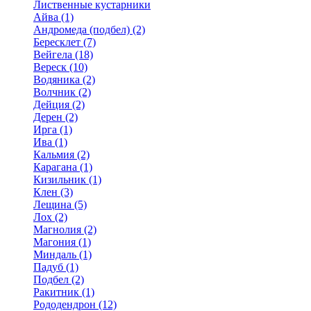
Лиственные кустарники
Айва (1)
Андромеда (подбел) (2)
Бересклет (7)
Вейгела (18)
Вереск (10)
Водяника (2)
Волчник (2)
Дейция (2)
Дерен (2)
Ирга (1)
Ива (1)
Кальмия (2)
Карагана (1)
Кизильник (1)
Клен (3)
Лещина (5)
Лох (2)
Магнолия (2)
Магония (1)
Миндаль (1)
Падуб (1)
Подбел (2)
Ракитник (1)
Рододендрон (12)