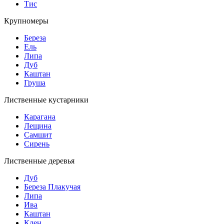
Тис
Крупномеры
Береза
Ель
Липа
Дуб
Каштан
Груша
Лиственные кустарники
Карагана
Лещина
Самшит
Сирень
Лиственные деревья
Дуб
Береза Плакучая
Липа
Ива
Каштан
Клен