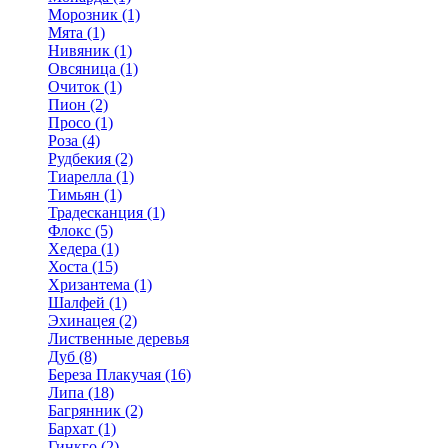
Морозник (1)
Мята (1)
Нивяник (1)
Овсяница (1)
Очиток (1)
Пион (2)
Просо (1)
Роза (4)
Рудбекия (2)
Тиарелла (1)
Тимьян (1)
Традесканция (1)
Флокс (5)
Хедера (1)
Хоста (15)
Хризантема (1)
Шалфей (1)
Эхинацея (2)
Лиственные деревья
Дуб (8)
Береза Плакучая (16)
Липа (18)
Багрянник (2)
Бархат (1)
Гинкго (2)