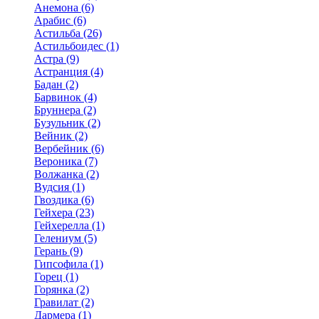
Анемона (6)
Арабис (6)
Астильба (26)
Астильбоидес (1)
Астра (9)
Астранция (4)
Бадан (2)
Барвинок (4)
Бруннера (2)
Бузульник (2)
Вейник (2)
Вербейник (6)
Вероника (7)
Волжанка (2)
Вудсия (1)
Гвоздика (6)
Гейхера (23)
Гейхерелла (1)
Гелениум (5)
Герань (9)
Гипсофила (1)
Горец (1)
Горянка (2)
Гравилат (2)
Дармера (1)