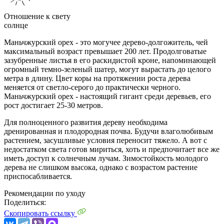
Отношение к свету
солнце
Маньчжурский орех - это могучее дерево-долгожитель, чей
максимальный возраст превышает 200 лет. Продолговатые
зазубренные листья в его раскидистой кроне, напоминающей
огромный темно-зеленый шатер, могут вырастать до целого
метра в длину. Цвет коры на протяжении роста дерева
меняется от светло-серого до практически черного.
Маньчжурский орех - настоящий гигант среди деревьев, его
рост достигает 25-30 метров.
Для полноценного развития дереву необходима
дренированная и плодородная почва. Будучи влаголюбивым
растением, засушливые условия переносит тяжело. А вот с
недостатком света готов мириться, хоть и предпочитает все же
иметь доступ к солнечным лучам. Зимостойкость молодого
дерева не слишком высока, однако с возрастом растение
приспосабливается.
Рекомендации по уходу
Поделиться:
Скопировать ссылку