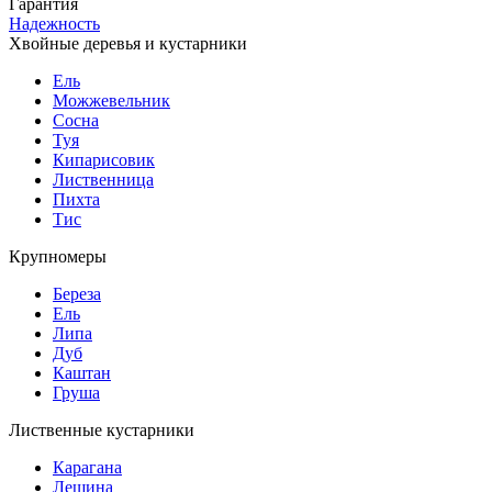
Гарантия
Надежность
Хвойные деревья и кустарники
Ель
Можжевельник
Сосна
Туя
Кипарисовик
Лиственница
Пихта
Тис
Крупномеры
Береза
Ель
Липа
Дуб
Каштан
Груша
Лиственные кустарники
Карагана
Лещина