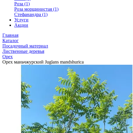
Роза (1)
Роза морщинистая (1)
Стефанандра (1)
Услуги
Акции
Главная
Каталог
Посадочный материал
Лиственные деревья
Орех
Орех маньчжурский Juglans mandshurica