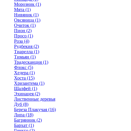
Морозник (1)
Мята (1)
Нивяник (1)
Овсяница (1)
Очиток (1)
Пион (2)
Просо (1)
Роза (4)
Рудбекия (2)
Тиарелла (1)
Тимьян (1)
Традесканция (1)
Флокс (5)
Хедера (1)
Хоста (15)
Хризантема (1)
Шалфей (1)
Эхинацея (2)
Лиственные деревья
Дуб (8)
Береза Плакучая (16)
Липа (18)
Багрянник (2)
Бархат (1)
Гинкго (2)