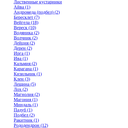
Лиственные кустарники
Айва (1)
Андромеда (подбел) (2)
Бересклет (7)
Вейгела (18)
Вереск (10)
Водяника (2)
Волчник (2)
Дейция (2)
Дерен (2)
Ирга (1)
Ива (1)
Кальмия (2)
Карагана (1)
Кизильник (1)
Клен (3)
Лещина (5)
Лох (2)
Магнолия (2)
Магония (1)
Миндаль (1)
Падуб (1)
Подбел (2)
Ракитник (1)
Рододендрон (12)