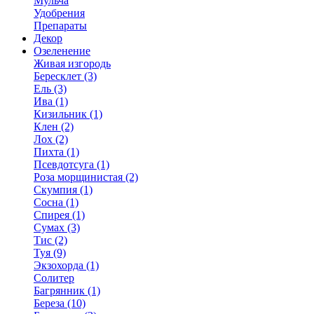
Мульча
Удобрения
Препараты
Декор
Озеленение
Живая изгородь
Бересклет (3)
Ель (3)
Ива (1)
Кизильник (1)
Клен (2)
Лох (2)
Пихта (1)
Псевдотсуга (1)
Роза морщинистая (2)
Скумпия (1)
Сосна (1)
Спирея (1)
Сумах (3)
Тис (2)
Туя (9)
Экзохорда (1)
Солитер
Багрянник (1)
Береза (10)