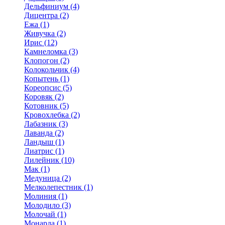
Дельфиниум (4)
Дицентра (2)
Ежа (1)
Живучка (2)
Ирис (12)
Камнеломка (3)
Клопогон (2)
Колокольчик (4)
Копытень (1)
Кореопсис (5)
Коровяк (2)
Котовник (5)
Кровохлебка (2)
Лабазник (3)
Лаванда (2)
Ландыш (1)
Лиатрис (1)
Лилейник (10)
Мак (1)
Медуница (2)
Мелколепестник (1)
Молиния (1)
Молодило (3)
Молочай (1)
Монарда (1)