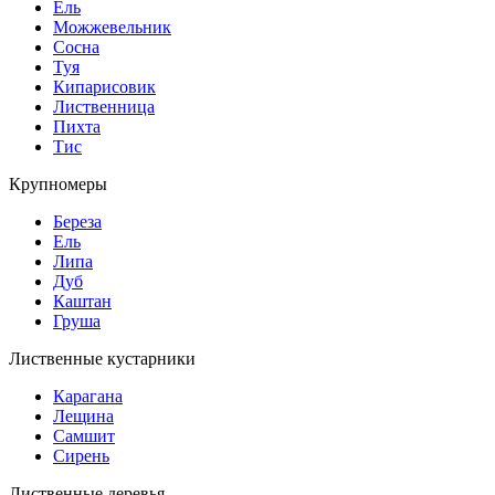
Ель
Можжевельник
Сосна
Туя
Кипарисовик
Лиственница
Пихта
Тис
Крупномеры
Береза
Ель
Липа
Дуб
Каштан
Груша
Лиственные кустарники
Карагана
Лещина
Самшит
Сирень
Лиственные деревья