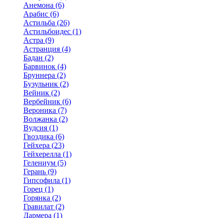
Анемона (6)
Арабис (6)
Астильба (26)
Астильбоидес (1)
Астра (9)
Астранция (4)
Бадан (2)
Барвинок (4)
Бруннера (2)
Бузульник (2)
Вейник (2)
Вербейник (6)
Вероника (7)
Волжанка (2)
Вудсия (1)
Гвоздика (6)
Гейхера (23)
Гейхерелла (1)
Гелениум (5)
Герань (9)
Гипсофила (1)
Горец (1)
Горянка (2)
Гравилат (2)
Дармера (1)