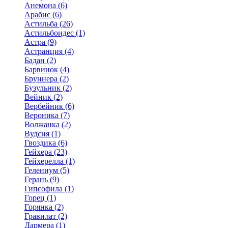
Анемона (6)
Арабис (6)
Астильба (26)
Астильбоидес (1)
Астра (9)
Астранция (4)
Бадан (2)
Барвинок (4)
Бруннера (2)
Бузульник (2)
Вейник (2)
Вербейник (6)
Вероника (7)
Волжанка (2)
Вудсия (1)
Гвоздика (6)
Гейхера (23)
Гейхерелла (1)
Гелениум (5)
Герань (9)
Гипсофила (1)
Горец (1)
Горянка (2)
Гравилат (2)
Дармера (1)