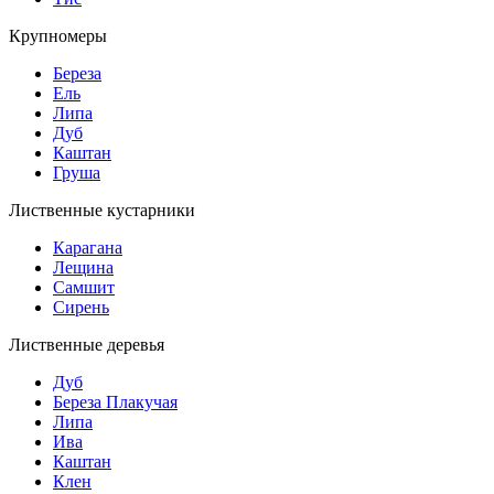
Крупномеры
Береза
Ель
Липа
Дуб
Каштан
Груша
Лиственные кустарники
Карагана
Лещина
Самшит
Сирень
Лиственные деревья
Дуб
Береза Плакучая
Липа
Ива
Каштан
Клен