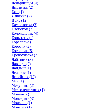
Дельфиниум (4)
Дицентра (2)
Ежа (1)
Живучка (2)
Ирис (12)
Камнеломка (3)
Клопогон (2)
Колокольчик (4)
Копытень (1)
Кореопсис (5)
Коровяк (2)
Котовник (5)
Кровохлебка (2)
Лабазник (3)
Лаванда (2)
Ландыш (1)
Лиатрис (1)
Лилейник (10)
Мак (1)
Медуница (2)
Мелколепестник (1)
Молиния (1)
Молодило (3)
Молочай (1)
Монарда (1)