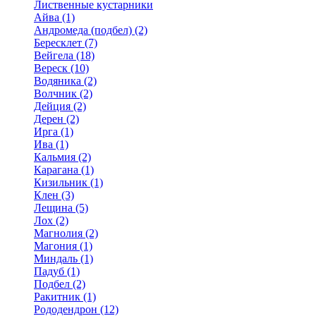
Лиственные кустарники
Айва (1)
Андромеда (подбел) (2)
Бересклет (7)
Вейгела (18)
Вереск (10)
Водяника (2)
Волчник (2)
Дейция (2)
Дерен (2)
Ирга (1)
Ива (1)
Кальмия (2)
Карагана (1)
Кизильник (1)
Клен (3)
Лещина (5)
Лох (2)
Магнолия (2)
Магония (1)
Миндаль (1)
Падуб (1)
Подбел (2)
Ракитник (1)
Рододендрон (12)