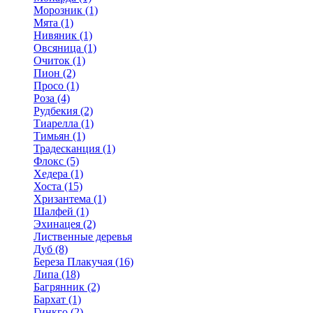
Морозник (1)
Мята (1)
Нивяник (1)
Овсяница (1)
Очиток (1)
Пион (2)
Просо (1)
Роза (4)
Рудбекия (2)
Тиарелла (1)
Тимьян (1)
Традесканция (1)
Флокс (5)
Хедера (1)
Хоста (15)
Хризантема (1)
Шалфей (1)
Эхинацея (2)
Лиственные деревья
Дуб (8)
Береза Плакучая (16)
Липа (18)
Багрянник (2)
Бархат (1)
Гинкго (2)