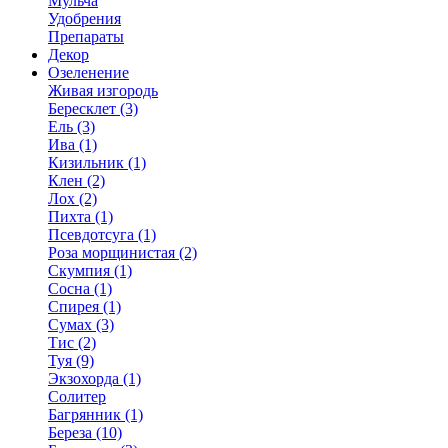
Мульча
Удобрения
Препараты
Декор
Озеленение
Живая изгородь
Бересклет (3)
Ель (3)
Ива (1)
Кизильник (1)
Клен (2)
Лох (2)
Пихта (1)
Псевдотсуга (1)
Роза морщинистая (2)
Скумпия (1)
Сосна (1)
Спирея (1)
Сумах (3)
Тис (2)
Туя (9)
Экзохорда (1)
Солитер
Багрянник (1)
Береза (10)