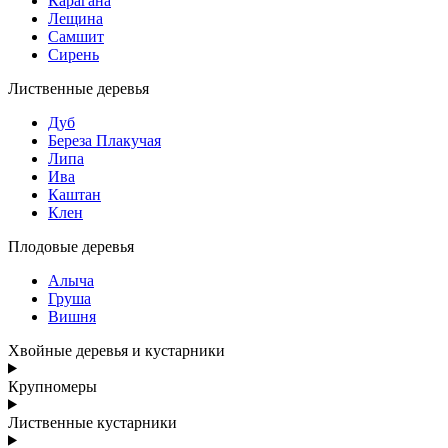
Карагана
Лещина
Самшит
Сирень
Лиственные деревья
Дуб
Береза Плакучая
Липа
Ива
Каштан
Клен
Плодовые деревья
Алыча
Груша
Вишня
Хвойные деревья и кустарники
Крупномеры
Лиственные кустарники