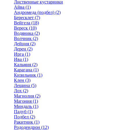
Лиственные кустарники
Айва (1)
Андромеда (подбел) (2)
Бересклет (7)
Вейгела (18)
Вереск (10)
Водяника (2)
Волчник (2)
Дейция (2)
Дерен (2)
Ирга (1)
Ива (1)
Кальмия (2)
Карагана (1)
Кизильник (1)
Клен (3)
Лещина (5)
Лох (2)
Магнолия (2)
Магония (1)
Миндаль (1)
Падуб (1)
Подбел (2)
Ракитник (1)
Рододендрон (12)