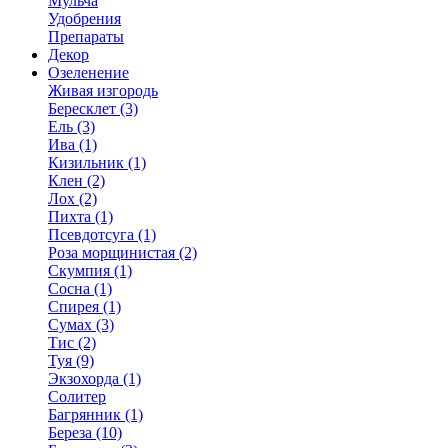
Мульча
Удобрения
Препараты
Декор
Озеленение
Живая изгородь
Бересклет (3)
Ель (3)
Ива (1)
Кизильник (1)
Клен (2)
Лох (2)
Пихта (1)
Псевдотсуга (1)
Роза морщинистая (2)
Скумпия (1)
Сосна (1)
Спирея (1)
Сумах (3)
Тис (2)
Туя (9)
Экзохорда (1)
Солитер
Багрянник (1)
Береза (10)