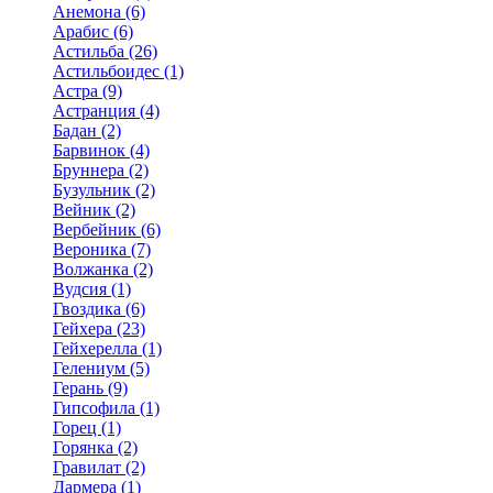
Анемона (6)
Арабис (6)
Астильба (26)
Астильбоидес (1)
Астра (9)
Астранция (4)
Бадан (2)
Барвинок (4)
Бруннера (2)
Бузульник (2)
Вейник (2)
Вербейник (6)
Вероника (7)
Волжанка (2)
Вудсия (1)
Гвоздика (6)
Гейхера (23)
Гейхерелла (1)
Гелениум (5)
Герань (9)
Гипсофила (1)
Горец (1)
Горянка (2)
Гравилат (2)
Дармера (1)