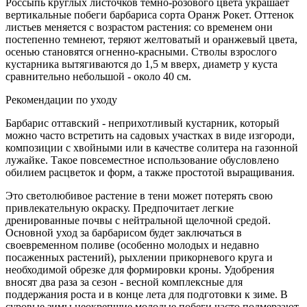
Россыпь круглых листочков темно-розового цвета украшает
вертикальные побеги барбариса сорта Оранж Рокет. Оттенок
листьев меняется с возрастом растения: со временем они
постепенно темнеют, теряют желтоватый и оранжевый цвета,
осенью становятся огненно-красными. Стволы взрослого
кустарника вытягиваются до 1,5 м вверх, диаметр у куста
сравнительно небольшой - около 40 см.
Рекомендации по уходу
Барбарис оттавский - неприхотливый кустарник, который
можно часто встретить на садовых участках в виде изгороди,
композиции с хвойными или в качестве солитера на газонной
лужайке. Такое повсеместное использование обусловлено
обилием расцветок и форм, а также простотой выращивания.
Это светолюбивое растение в тени может потерять свою
привлекательную окраску. Предпочитает легкие
дренированные почвы с нейтральной щелочной средой.
Основной уход за барбарисом будет заключаться в
своевременном поливе (особенно молодых и недавно
посаженных растений), рыхлении прикорневого круга и
необходимой обрезке для формировки кроны. Удобрения
вносят два раза за сезон - весной комплексные для
поддержания роста и в конце лета для подготовки к зиме. В
суровые зимы неокрепшие молодые побеги часто подмерзают,