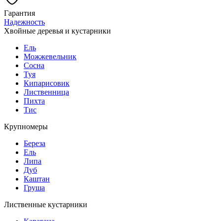
Гарантия
Надежность
Хвойные деревья и кустарники
Ель
Можжевельник
Сосна
Туя
Кипарисовик
Лиственница
Пихта
Тис
Крупномеры
Береза
Ель
Липа
Дуб
Каштан
Груша
Лиственные кустарники