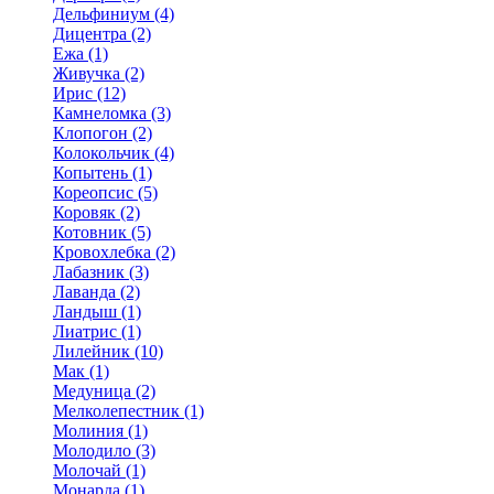
Дельфиниум (4)
Дицентра (2)
Ежа (1)
Живучка (2)
Ирис (12)
Камнеломка (3)
Клопогон (2)
Колокольчик (4)
Копытень (1)
Кореопсис (5)
Коровяк (2)
Котовник (5)
Кровохлебка (2)
Лабазник (3)
Лаванда (2)
Ландыш (1)
Лиатрис (1)
Лилейник (10)
Мак (1)
Медуница (2)
Мелколепестник (1)
Молиния (1)
Молодило (3)
Молочай (1)
Монарда (1)