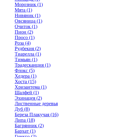
Морозник (1)
Мята (1)
Нивяник (1)
Овсяница (1)
Очиток (1)
Пион (2)
Просо (1)
Роза (4)
Рудбекия (2)
Тиарелла (1)
Тимьян (1)
Традесканция (1)
Флокс (5)
Хедера (1)
Хоста (15)
Хризантема (1)
Шалфей (1)
Эхинацея (2)
Лиственные деревья
Дуб (8)
Береза Плакучая (16)
Липа (18)
Багрянник (2)
Бархат (1)
Гинкго (2)