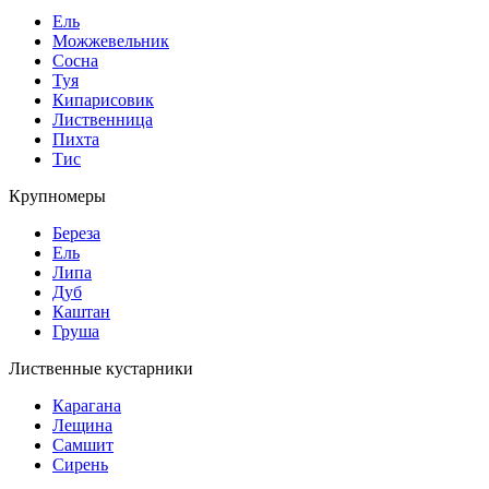
Ель
Можжевельник
Сосна
Туя
Кипарисовик
Лиственница
Пихта
Тис
Крупномеры
Береза
Ель
Липа
Дуб
Каштан
Груша
Лиственные кустарники
Карагана
Лещина
Самшит
Сирень