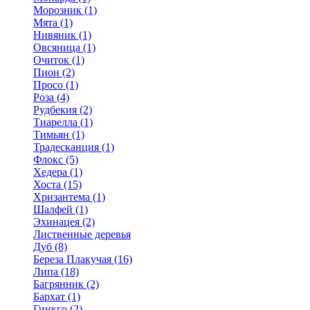
Морозник (1)
Мята (1)
Нивяник (1)
Овсяница (1)
Очиток (1)
Пион (2)
Просо (1)
Роза (4)
Рудбекия (2)
Тиарелла (1)
Тимьян (1)
Традесканция (1)
Флокс (5)
Хедера (1)
Хоста (15)
Хризантема (1)
Шалфей (1)
Эхинацея (2)
Лиственные деревья
Дуб (8)
Береза Плакучая (16)
Липа (18)
Багрянник (2)
Бархат (1)
Гинкго (2)