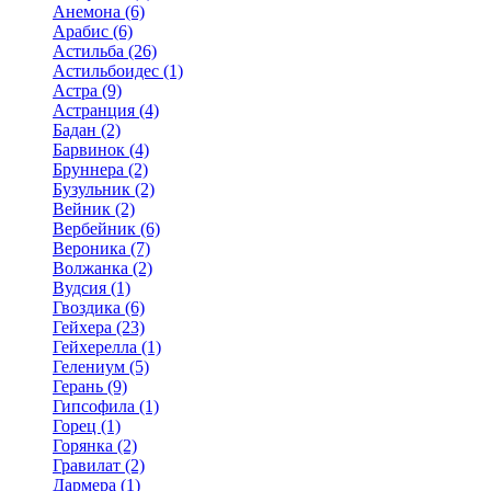
Анемона (6)
Арабис (6)
Астильба (26)
Астильбоидес (1)
Астра (9)
Астранция (4)
Бадан (2)
Барвинок (4)
Бруннера (2)
Бузульник (2)
Вейник (2)
Вербейник (6)
Вероника (7)
Волжанка (2)
Вудсия (1)
Гвоздика (6)
Гейхера (23)
Гейхерелла (1)
Гелениум (5)
Герань (9)
Гипсофила (1)
Горец (1)
Горянка (2)
Гравилат (2)
Дармера (1)