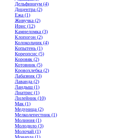
Дельфиниум (4)
Дицентра (2)
Ежа (1)
Живучка (2)
Ирис (12)
Камнеломка (3)
Клопогон (2)
Колокольчик (4)
Копытень (1)
Кореопсис (5)
Коровяк (2)
Котовник (5)
Кровохлебка (2)
Лабазник (3)
Лаванда (2)
Ландыш (1)
Лиатрис (1)
Лилейник (10)
Мак (1)
Медуница (2)
Мелколепестник (1)
Молиния (1)
Молодило (3)
Молочай (1)
Монарда (1)