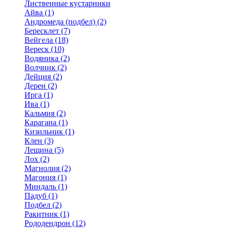
Лиственные кустарники
Айва (1)
Андромеда (подбел) (2)
Бересклет (7)
Вейгела (18)
Вереск (10)
Водяника (2)
Волчник (2)
Дейция (2)
Дерен (2)
Ирга (1)
Ива (1)
Кальмия (2)
Карагана (1)
Кизильник (1)
Клен (3)
Лещина (5)
Лох (2)
Магнолия (2)
Магония (1)
Миндаль (1)
Падуб (1)
Подбел (2)
Ракитник (1)
Рододендрон (12)