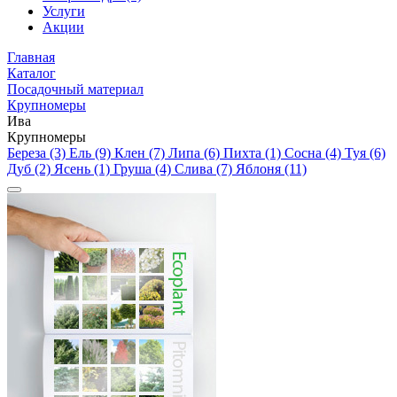
Услуги
Акции
Главная
Каталог
Посадочный материал
Крупномеры
Ива
Крупномеры
Береза (3)
Ель (9)
Клен (7)
Липа (6)
Пихта (1)
Сосна (4)
Туя (6)
Дуб (2)
Ясень (1)
Груша (4)
Слива (7)
Яблоня (11)