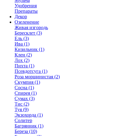
Мульча
Удобрения
Препараты
Декор
Озеленение
Живая изгородь
Бересклет (3)
Ель (3)
Ива (1)
Кизильник (1)
Клен (2)
Лох (2)
Пихта (1)
Псевдотсуга (1)
Роза морщинистая (2)
Скумпия (1)
Сосна (1)
Спирея (1)
Сумах (3)
Тис (2)
Туя (9)
Экзохорда (1)
Солитер
Багрянник (1)
Береза (10)