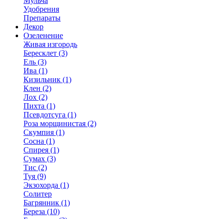
Мульча
Удобрения
Препараты
Декор
Озеленение
Живая изгородь
Бересклет (3)
Ель (3)
Ива (1)
Кизильник (1)
Клен (2)
Лох (2)
Пихта (1)
Псевдотсуга (1)
Роза морщинистая (2)
Скумпия (1)
Сосна (1)
Спирея (1)
Сумах (3)
Тис (2)
Туя (9)
Экзохорда (1)
Солитер
Багрянник (1)
Береза (10)