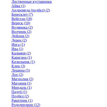
Лиственные кустарники
Айва (1)
Андромеда (подбел) (2)
Бересклет (7)
Вейгела (18)
Вереск (10)
Водяника (2)
Волчник (2)
Дейция (2)
Дерен (2)
Ирга (1)
Ива (1)
Кальмия (2)
Карагана (1)
Кизильник (1)
Клен (3)
Лещина (5)
Лох (2)
Магнолия (2)
Магония (1)
Миндаль (1)
Падуб (1)
Подбел (2)
Ракитник (1)
Рододендрон (12)