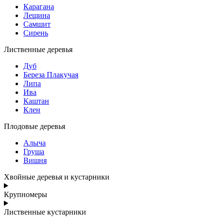
Карагана
Лещина
Самшит
Сирень
Лиственные деревья
Дуб
Береза Плакучая
Липа
Ива
Каштан
Клен
Плодовые деревья
Алыча
Груша
Вишня
Хвойные деревья и кустарники
Крупномеры
Лиственные кустарники