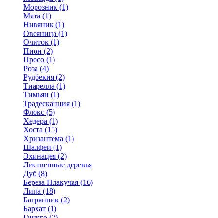
Морозник (1)
Мята (1)
Нивяник (1)
Овсяница (1)
Очиток (1)
Пион (2)
Просо (1)
Роза (4)
Рудбекия (2)
Тиарелла (1)
Тимьян (1)
Традесканция (1)
Флокс (5)
Хедера (1)
Хоста (15)
Хризантема (1)
Шалфей (1)
Эхинацея (2)
Лиственные деревья
Дуб (8)
Береза Плакучая (16)
Липа (18)
Багрянник (2)
Бархат (1)
Гинкго (2)