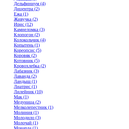
Дельфиниум (4)
Дицентра (2)
Ежа (1)
Живучка (2)
Ирис (12)
Камнеломка (3)
Клопогон (2)
Колокольчик (4)
Копытень (1)
Кореопсис (5)
Коровяк (2)
Котовник (5)
Кровохлебка (2)
Лабазник (3)
Лаванда (2)
Ландыш (1)
Лиатрис (1)
Лилейник (10)
Мак (1)
Медуница (2)
Мелколепестник (1)
Молиния (1)
Молодило (3)
Молочай (1)
Монарда (1)