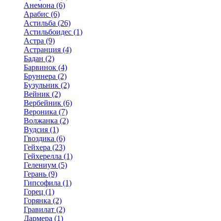
Анемона (6)
Арабис (6)
Астильба (26)
Астильбоидес (1)
Астра (9)
Астранция (4)
Бадан (2)
Барвинок (4)
Бруннера (2)
Бузульник (2)
Вейник (2)
Вербейник (6)
Вероника (7)
Волжанка (2)
Вудсия (1)
Гвоздика (6)
Гейхера (23)
Гейхерелла (1)
Гелениум (5)
Герань (9)
Гипсофила (1)
Горец (1)
Горянка (2)
Гравилат (2)
Дармера (1)