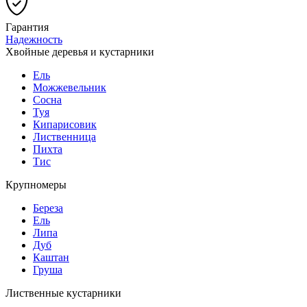
Гарантия
Надежность
Хвойные деревья и кустарники
Ель
Можжевельник
Сосна
Туя
Кипарисовик
Лиственница
Пихта
Тис
Крупномеры
Береза
Ель
Липа
Дуб
Каштан
Груша
Лиственные кустарники