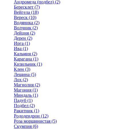
Андромеда (подбел) (2)
Бересклет (7)
Вейгела (18)
Вереск (10)
Водяника (2)
Волчник (2)
Дейция (2)
Дерен (2)
Ирга (1)
Ива (1)
Кальмия (2)
Карагана (1)
Кизильник (1)
Клен (3)
Лещина (5)
Лох (2)
Магнолия (2)
Магония (1)
Миндаль (1)
Падуб (1)
Подбел (2)
Ракитник (1)
Рододендрон (12)
Роза морщинистая (5)
Скумпия (6)