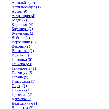
Астильба (26)
Астильбоидес (1)
Астра (9)
Астранция (4)
Бадан (2)
Барвинок (4)
Бруннера (2)
Бузульник (2)
Вейник (2)
Вербейник (6)
Вероника (7)
Волжанка (2)
Вудсия (1)
Гвоздика (6)
Гейхера (23)
Гейхерелла (1)
Гелениум (5)
Герань (9)
Гипсофила (1)
Горец (1)
Горянка (2)
Гравилат (2)
Дармера (1)
Дельфиниум (4)
Дицентра (2)