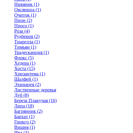
Нивяник (1)
Овсяница (1)
Очиток (1)
Пион (2)
Просо (1)
Роза (4)
Рудбекия (2)
Тиарелла (1)
Тимьян (1)
Традесканция (1)
Флокс (5)
Хедера (1)
Хоста (15)
Хризантема (1)
Шалфей (1)
Эхинацея (2)
Лиственные деревья
Дуб (8)
Береза Плакучая (16)
Липа (18)
Багрянник (2)
Бархат (1)
Гинкго (2)
Вишня (1)
Ива (3)