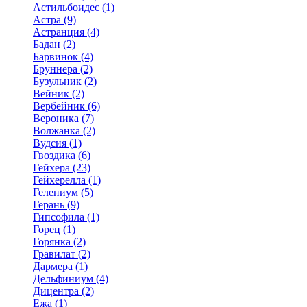
Астильбоидес (1)
Астра (9)
Астранция (4)
Бадан (2)
Барвинок (4)
Бруннера (2)
Бузульник (2)
Вейник (2)
Вербейник (6)
Вероника (7)
Волжанка (2)
Вудсия (1)
Гвоздика (6)
Гейхера (23)
Гейхерелла (1)
Гелениум (5)
Герань (9)
Гипсофила (1)
Горец (1)
Горянка (2)
Гравилат (2)
Дармера (1)
Дельфиниум (4)
Дицентра (2)
Ежа (1)