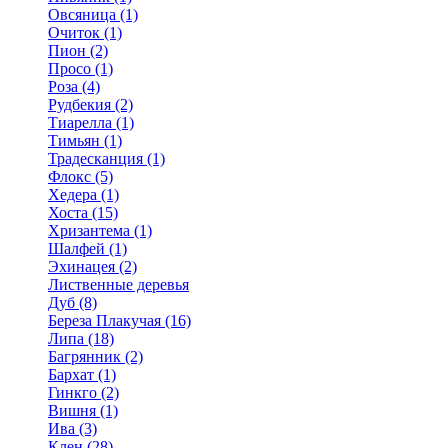
Овсяница (1)
Очиток (1)
Пион (2)
Просо (1)
Роза (4)
Рудбекия (2)
Тиарелла (1)
Тимьян (1)
Традесканция (1)
Флокс (5)
Хедера (1)
Хоста (15)
Хризантема (1)
Шалфей (1)
Эхинацея (2)
Лиственные деревья
Дуб (8)
Береза Плакучая (16)
Липа (18)
Багрянник (2)
Бархат (1)
Гинкго (2)
Вишня (1)
Ива (3)
Клен (28)