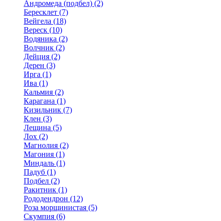
Андромеда (подбел) (2)
Бересклет (7)
Вейгела (18)
Вереск (10)
Водяника (2)
Волчник (2)
Дейция (2)
Дерен (3)
Ирга (1)
Ива (1)
Кальмия (2)
Карагана (1)
Кизильник (7)
Клен (3)
Лещина (5)
Лох (2)
Магнолия (2)
Магония (1)
Миндаль (1)
Падуб (1)
Подбел (2)
Ракитник (1)
Рододендрон (12)
Роза морщинистая (5)
Скумпия (6)