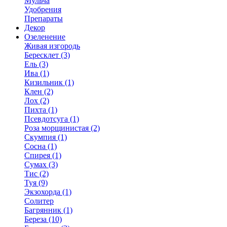
Мульча
Удобрения
Препараты
Декор
Озеленение
Живая изгородь
Бересклет (3)
Ель (3)
Ива (1)
Кизильник (1)
Клен (2)
Лох (2)
Пихта (1)
Псевдотсуга (1)
Роза морщинистая (2)
Скумпия (1)
Сосна (1)
Спирея (1)
Сумах (3)
Тис (2)
Туя (9)
Экзохорда (1)
Солитер
Багрянник (1)
Береза (10)