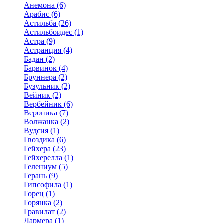
Анемона (6)
Арабис (6)
Астильба (26)
Астильбоидес (1)
Астра (9)
Астранция (4)
Бадан (2)
Барвинок (4)
Бруннера (2)
Бузульник (2)
Вейник (2)
Вербейник (6)
Вероника (7)
Волжанка (2)
Вудсия (1)
Гвоздика (6)
Гейхера (23)
Гейхерелла (1)
Гелениум (5)
Герань (9)
Гипсофила (1)
Горец (1)
Горянка (2)
Гравилат (2)
Дармера (1)