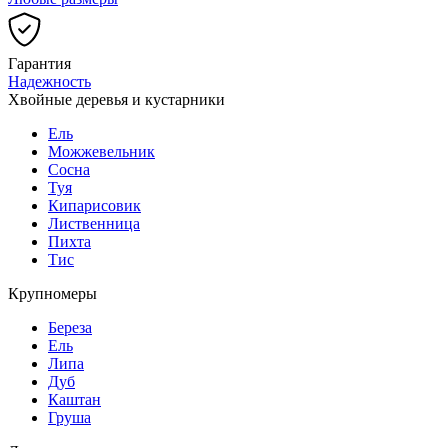
Гарантия
Надежность
Хвойные деревья и кустарники
Ель
Можжевельник
Сосна
Туя
Кипарисовик
Лиственница
Пихта
Тис
Крупномеры
Береза
Ель
Липа
Дуб
Каштан
Груша