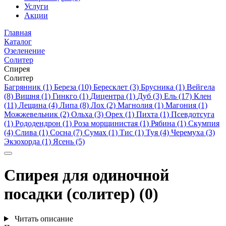
Услуги
Акции
Главная
Каталог
Озеленение
Солитер
Спирея
Солитер
Багрянник (1)
Береза (10)
Бересклет (3)
Брусника (1)
Вейгела
(8)
Вишня (1)
Гинкго (1)
Дицентра (1)
Дуб (3)
Ель (17)
Клен
(11)
Лещина (4)
Липа (8)
Лох (2)
Магнолия (1)
Магония (1)
Можжевельник (2)
Ольха (3)
Орех (1)
Пихта (1)
Псевдотсуга
(1)
Рододендрон (1)
Роза морщинистая (1)
Рябина (1)
Скумпия
(4)
Слива (1)
Сосна (7)
Сумах (1)
Тис (1)
Туя (4)
Черемуха (3)
Экзохорда (1)
Ясень (5)
Спирея для одиночной
посадки (солитер) (0)
Читать описание