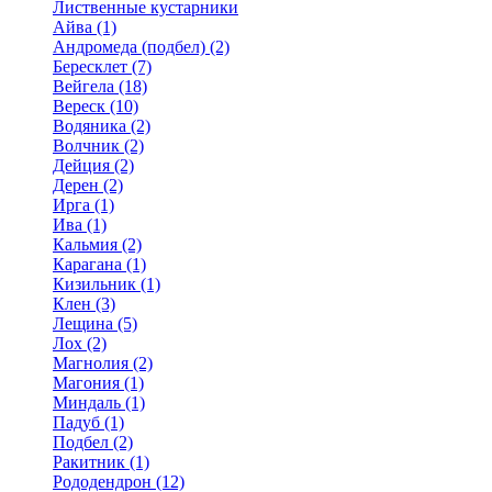
Лиственные кустарники
Айва (1)
Андромеда (подбел) (2)
Бересклет (7)
Вейгела (18)
Вереск (10)
Водяника (2)
Волчник (2)
Дейция (2)
Дерен (2)
Ирга (1)
Ива (1)
Кальмия (2)
Карагана (1)
Кизильник (1)
Клен (3)
Лещина (5)
Лох (2)
Магнолия (2)
Магония (1)
Миндаль (1)
Падуб (1)
Подбел (2)
Ракитник (1)
Рододендрон (12)