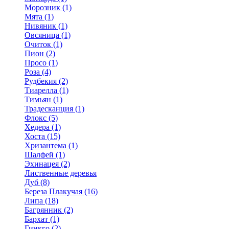
Морозник (1)
Мята (1)
Нивяник (1)
Овсяница (1)
Очиток (1)
Пион (2)
Просо (1)
Роза (4)
Рудбекия (2)
Тиарелла (1)
Тимьян (1)
Традесканция (1)
Флокс (5)
Хедера (1)
Хоста (15)
Хризантема (1)
Шалфей (1)
Эхинацея (2)
Лиственные деревья
Дуб (8)
Береза Плакучая (16)
Липа (18)
Багрянник (2)
Бархат (1)
Гинкго (2)