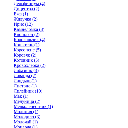
Дельфиниум (4)
Дицентра (2)
Ежа (1)
Живучка (2)
Ирис (12)
Камнеломка (3)
Клопогон (2)
Колокольчик (4)
Копытень (1)
Кореопсис (5)
Коровяк (2)
Котовник (5)
Кровохлебка (2)
Лабазник (3)
Лаванда (2)
Ландыш (1)
Лиатрис (1)
Лилейник (10)
Мак (1)
Медуница (2)
Мелколепестник (1)
Молиния (1)
Молодило (3)
Молочай (1)
Монарда (1)