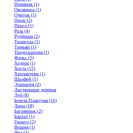
Нивяник (1)
Овсяница (1)
Очиток (1)
Пион (2)
Просо (1)
Роза (4)
Рудбекия (2)
Тиарелла (1)
Тимьян (1)
Традесканция (1)
Флокс (5)
Хедера (1)
Хоста (15)
Хризантема (1)
Шалфей (1)
Эхинацея (2)
Лиственные деревья
Дуб (8)
Береза Плакучая (16)
Липа (18)
Багрянник (2)
Бархат (1)
Гинкго (2)
Вишня (1)
Ива (3)