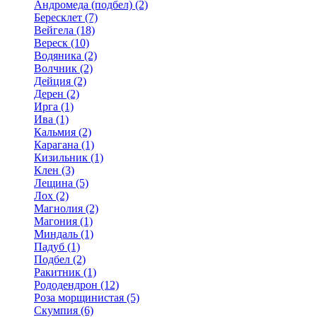
Андромеда (подбел) (2)
Бересклет (7)
Вейгела (18)
Вереск (10)
Водяника (2)
Волчник (2)
Дейция (2)
Дерен (2)
Ирга (1)
Ива (1)
Кальмия (2)
Карагана (1)
Кизильник (1)
Клен (3)
Лещина (5)
Лох (2)
Магнолия (2)
Магония (1)
Миндаль (1)
Падуб (1)
Подбел (2)
Ракитник (1)
Рододендрон (12)
Роза морщинистая (5)
Скумпия (6)