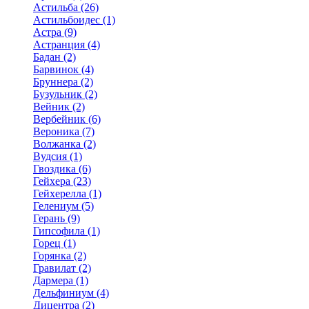
Астильба (26)
Астильбоидес (1)
Астра (9)
Астранция (4)
Бадан (2)
Барвинок (4)
Бруннера (2)
Бузульник (2)
Вейник (2)
Вербейник (6)
Вероника (7)
Волжанка (2)
Вудсия (1)
Гвоздика (6)
Гейхера (23)
Гейхерелла (1)
Гелениум (5)
Герань (9)
Гипсофила (1)
Горец (1)
Горянка (2)
Гравилат (2)
Дармера (1)
Дельфиниум (4)
Дицентра (2)