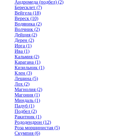
Андромеда (подбел) (2)
Бересклет (7)
Вейгела (18)
Вереск (10)
Водяника (2)
Волчник (2)
Дейция (2)
Дерен (2)
Ирга (1)
Ива (1)
Кальмия (2)
Карагана (1)
Кизильник (1)
Клен (3)
Лещина (5)
Лох (2)
Магнолия (2)
Магония (1)
Миндаль (1)
Падуб (1)
Подбел (2)
Ракитник (1)
Рододендрон (12)
Роза морщинистая (5)
Скумпия (6)