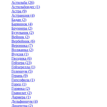
Астильба (26)
Астильбоидес (1)
Астра (9)
Астранция (4)
Бадан (2)
Барвинок (4)
Бруннера (2)
Бузульник (2)
Вейник (2)
Вербейник (6)
Вероника (7)
Волжанка (2)
Вудсия (1)
Гвоздика (6)
Гейхера (23)
Гейхерелла (1)
Гелениум (5)
Герань (9)
Гипсофила (1)
Горец (1)
Горянка (2)
Гравилат (2)
Дармера (1)
Дельфиниум (4)
Дицентра (2)