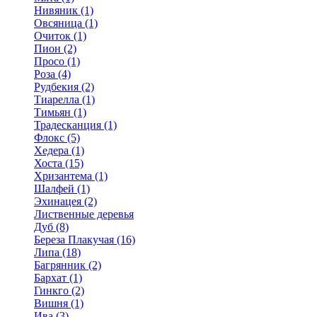
Нивяник (1)
Овсяница (1)
Очиток (1)
Пион (2)
Просо (1)
Роза (4)
Рудбекия (2)
Тиарелла (1)
Тимьян (1)
Традесканция (1)
Флокс (5)
Хедера (1)
Хоста (15)
Хризантема (1)
Шалфей (1)
Эхинацея (2)
Лиственные деревья
Дуб (8)
Береза Плакучая (16)
Липа (18)
Багрянник (2)
Бархат (1)
Гинкго (2)
Вишня (1)
Ива (3)