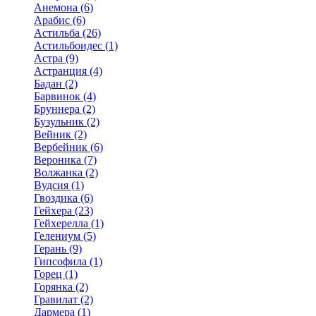
Анемона (6)
Арабис (6)
Астильба (26)
Астильбоидес (1)
Астра (9)
Астранция (4)
Бадан (2)
Барвинок (4)
Бруннера (2)
Бузульник (2)
Вейник (2)
Вербейник (6)
Вероника (7)
Волжанка (2)
Вудсия (1)
Гвоздика (6)
Гейхера (23)
Гейхерелла (1)
Гелениум (5)
Герань (9)
Гипсофила (1)
Горец (1)
Горянка (2)
Гравилат (2)
Дармера (1)