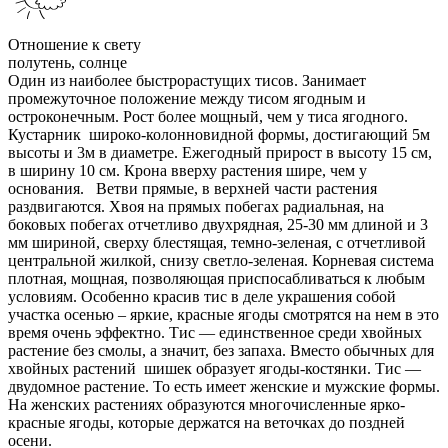
Отношение к свету
полутень, солнце
Один из наиболее быстрорастущих тисов. Занимает
промежуточное положение между тисом ягодным и
остроконечным. Рост более мощный, чем у тиса ягодного.
Кустарник широко-колонновидной формы, достигающий 5м
высоты и 3м в диаметре. Ежегодный прирост в высоту 15 см,
в ширину 10 см. Крона вверху растения шире, чем у
основания. Ветви прямые, в верхней части растения
раздвигаются. Хвоя на прямых побегах радиальная, на
боковых побегах отчетливо двухрядная, 25-30 мм длиной и 3
мм шириной, сверху блестящая, темно-зеленая, с отчетливой
центральной жилкой, снизу светло-зеленая. Корневая система
плотная, мощная, позволяющая приспосабливаться к любым
условиям. Особенно красив тис в деле украшения собой
участка осенью – яркие, красные ягоды смотрятся на нем в это
время очень эффектно. Тис — единственное среди хвойных
растение без смолы, а значит, без запаха. Вместо обычных для
хвойных растений шишек образует ягоды-костянки. Тис —
двудомное растение. То есть имеет женские и мужские формы.
На женских растениях образуются многочисленные ярко-
красные ягоды, которые держатся на веточках до поздней
осени.