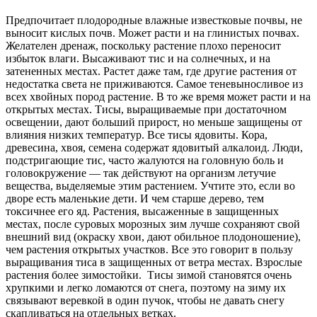
Предпочитает плодородные влажные известковые почвы, не
выносит кислых почв. Может расти и на глинистых почвах.
Желателен дренаж, поскольку растение плохо переносит
избыток влаги. Высаживают тис и на солнечных, и на
затененных местах. Растет даже там, где другие растения от
недостатка света не приживаются. Самое теневыносливое из
всех хвойных пород растение. В то же время может расти и на
открытых местах. Тисы, выращиваемые при достаточном
освещении, дают больший прирост, но меньше защищены от
влияния низких температур. Все тисы ядовиты. Кора,
древесина, хвоя, семена содержат ядовитый алкалоид. Люди,
подстригающие тис, часто жалуются на головную боль и
головокружение — так действуют на организм летучие
вещества, выделяемые этим растением. Учтите это, если во
дворе есть маленькие дети. И чем старше дерево, тем
токсичнее его яд. Растения, высаженные в защищенных
местах, после суровых морозных зим лучше сохраняют свой
внешний вид (окраску хвои, дают обильное плодоношение),
чем растения открытых участков. Все это говорит в пользу
выращивания тиса в защищенных от ветра местах. Взрослые
растения более зимостойки. Тисы зимой становятся очень
хрупкими и легко ломаются от снега, поэтому на зиму их
связывают веревкой в один пучок, чтобы не давать снегу
скапливаться на отдельных ветках.