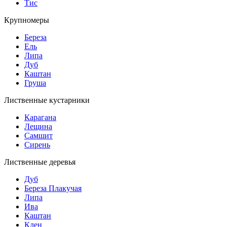
Тис
Крупномеры
Береза
Ель
Липа
Дуб
Каштан
Груша
Лиственные кустарники
Карагана
Лещина
Самшит
Сирень
Лиственные деревья
Дуб
Береза Плакучая
Липа
Ива
Каштан
Клен