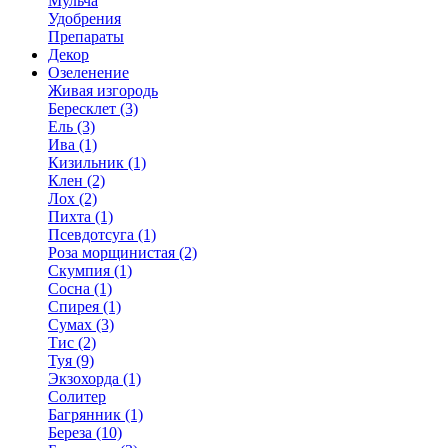
Мульча
Удобрения
Препараты
Декор
Озеленение
Живая изгородь
Бересклет (3)
Ель (3)
Ива (1)
Кизильник (1)
Клен (2)
Лох (2)
Пихта (1)
Псевдотсуга (1)
Роза морщинистая (2)
Скумпия (1)
Сосна (1)
Спирея (1)
Сумах (3)
Тис (2)
Туя (9)
Экзохорда (1)
Солитер
Багрянник (1)
Береза (10)