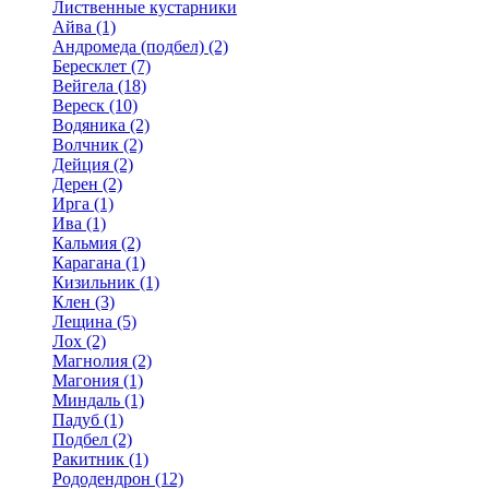
Лиственные кустарники
Айва (1)
Андромеда (подбел) (2)
Бересклет (7)
Вейгела (18)
Вереск (10)
Водяника (2)
Волчник (2)
Дейция (2)
Дерен (2)
Ирга (1)
Ива (1)
Кальмия (2)
Карагана (1)
Кизильник (1)
Клен (3)
Лещина (5)
Лох (2)
Магнолия (2)
Магония (1)
Миндаль (1)
Падуб (1)
Подбел (2)
Ракитник (1)
Рододендрон (12)