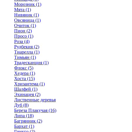
Морозник (1)
Мята (1)
Нивяник (1)
Овсяница (1)
Очиток (1)
Пион (2)
Просо (1)
Роза (4)
Рудбекия (2)
Тиарелла (1)
Тимьян (1)
Традесканция (1)
Флокс (5)
Хедера (1)
Хоста (15)
Хризантема (1)
Шалфей (1)
Эхинацея (2)
Лиственные деревья
Дуб (8)
Береза Плакучая (16)
Липа (18)
Багрянник (2)
Бархат (1)
Гинкго (2)