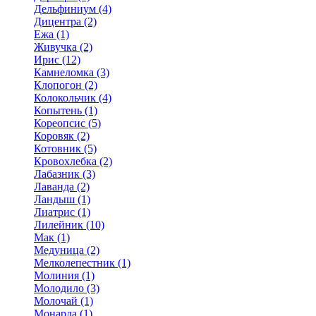
Дельфиниум (4)
Дицентра (2)
Ежа (1)
Живучка (2)
Ирис (12)
Камнеломка (3)
Клопогон (2)
Колокольчик (4)
Копытень (1)
Кореопсис (5)
Коровяк (2)
Котовник (5)
Кровохлебка (2)
Лабазник (3)
Лаванда (2)
Ландыш (1)
Лиатрис (1)
Лилейник (10)
Мак (1)
Медуница (2)
Мелколепестник (1)
Молиния (1)
Молодило (3)
Молочай (1)
Монарда (1)