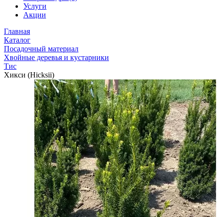
Услуги
Акции
Главная
Каталог
Посадочный материал
Хвойные деревья и кустарники
Тис
Хикси (Hicksii)