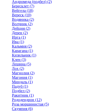
Андромеда (подбел) (2)
Бересклет (7)
Вейгела (18)
Вереск (10)
Водяника (2)
Волчник (2)
Дейция (2)
Дерен (2)
Ирга (1)
Ива (1)
Кальмия (2)
Карагана (1)
Кизильник (1)
Клен (3)
Лещина (5)
Лох (2)
Магнолия (2)
Магония (1)
Миндаль (1)
Падуб (1)
Подбел (2)
Ракитник (1)
Рододендрон (12)
Роза морщинистая (5)
Скумпия (6)