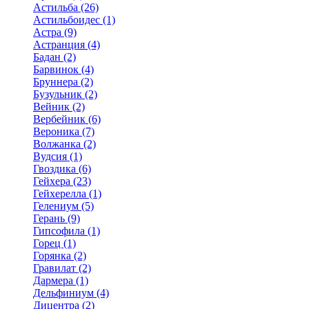
Астильба (26)
Астильбоидес (1)
Астра (9)
Астранция (4)
Бадан (2)
Барвинок (4)
Бруннера (2)
Бузульник (2)
Вейник (2)
Вербейник (6)
Вероника (7)
Волжанка (2)
Вудсия (1)
Гвоздика (6)
Гейхера (23)
Гейхерелла (1)
Гелениум (5)
Герань (9)
Гипсофила (1)
Горец (1)
Горянка (2)
Гравилат (2)
Дармера (1)
Дельфиниум (4)
Дицентра (2)