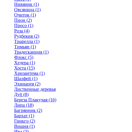
Нивяник (1)
Овсяница (1)
Очиток (1)
Пион (2)
Просо (1)
Роза (4)
Рудбекия (2)
Тиарелла (1)
Тимьян (1)
Традесканция (1)
Флокс (5)
Хедера (1)
Хоста (15)
Хризантема (1)
Шалфей (1)
Эхинацея (2)
Лиственные деревья
Дуб (8)
Береза Плакучая (16)
Липа (18)
Багрянник (2)
Бархат (1)
Гинкго (2)
Вишня (1)
Ива (3)