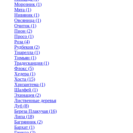
Морозник (1)
Мята (1)
Нивяник (1)
Овсяница (1)
Очиток (1)
Пион (2)
Просо (1)
Роза (4)
Рудбекия (2)
Тиарелла (1)
Тимьян (1)
Традесканция (1)
Флокс (5)
Хедера (1)
Хоста (15)
Хризантема (1)
Шалфей (1)
Эхинацея (2)
Лиственные деревья
Дуб (8)
Береза Плакучая (16)
Липа (18)
Багрянник (2)
Бархат (1)
Гинкго (2)