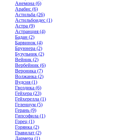
Анемона (6)
Арабис (6)
Астильба (26)
Астильбоидес (1)
Астра (9)
Астранция (4)
Бадан (2)
Барвинок (4)
Бруннера (2)
Бузульник (2)
Вейник (2)
Вербейник (6)
Вероника (7)
Волжанка (2)
Вудсия (1)
Гвоздика (6)
Гейхера (23)
Гейхерелла (1)
Гелениум (5)
Герань (9)
Гипсофила (1)
Горец (1)
Горянка (2)
Гравилат (2)
Дармера (1)