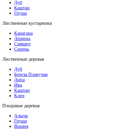
Дуб
Каштан
Груша
Лиственные кустарники
Карагана
Лещина
Самшит
Сирень
Лиственные деревья
Дуб
Береза Плакучая
Липа
Ива
Каштан
Клен
Плодовые деревья
Алыча
Груша
Вишня