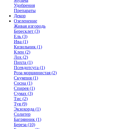
Мульча
Удобрения
Препараты
Декор
Озеленение
Живая изгородь
Бересклет (3)
Ель (3)
Ива (1)
Кизильник (1)
Клен (2)
Лох (2)
Пихта (1)
Псевдотсуга (1)
Роза морщинистая (2)
Скумпия (1)
Сосна (1)
Спирея (1)
Сумах (3)
Тис (2)
Туя (9)
Экзохорда (1)
Солитер
Багрянник (1)
Береза (10)