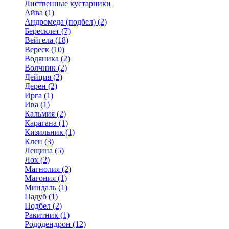
Лиственные кустарники
Айва (1)
Андромеда (подбел) (2)
Бересклет (7)
Вейгела (18)
Вереск (10)
Водяника (2)
Волчник (2)
Дейция (2)
Дерен (2)
Ирга (1)
Ива (1)
Кальмия (2)
Карагана (1)
Кизильник (1)
Клен (3)
Лещина (5)
Лох (2)
Магнолия (2)
Магония (1)
Миндаль (1)
Падуб (1)
Подбел (2)
Ракитник (1)
Рододендрон (12)