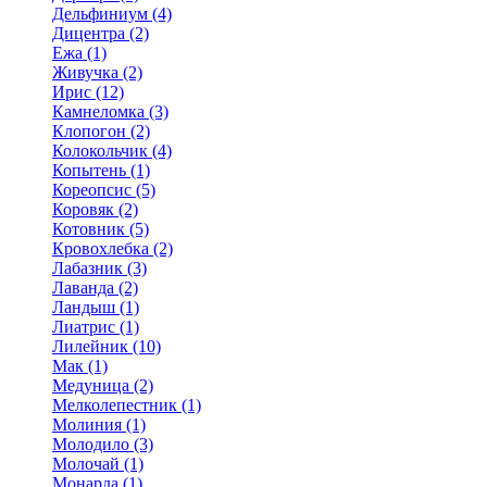
Дельфиниум (4)
Дицентра (2)
Ежа (1)
Живучка (2)
Ирис (12)
Камнеломка (3)
Клопогон (2)
Колокольчик (4)
Копытень (1)
Кореопсис (5)
Коровяк (2)
Котовник (5)
Кровохлебка (2)
Лабазник (3)
Лаванда (2)
Ландыш (1)
Лиатрис (1)
Лилейник (10)
Мак (1)
Медуница (2)
Мелколепестник (1)
Молиния (1)
Молодило (3)
Молочай (1)
Монарда (1)