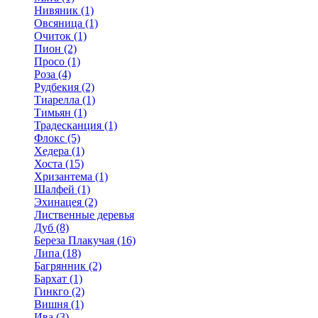
Нивяник (1)
Овсяница (1)
Очиток (1)
Пион (2)
Просо (1)
Роза (4)
Рудбекия (2)
Тиарелла (1)
Тимьян (1)
Традесканция (1)
Флокс (5)
Хедера (1)
Хоста (15)
Хризантема (1)
Шалфей (1)
Эхинацея (2)
Лиственные деревья
Дуб (8)
Береза Плакучая (16)
Липа (18)
Багрянник (2)
Бархат (1)
Гинкго (2)
Вишня (1)
Ива (3)