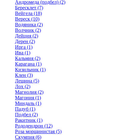
Андромеда (подбел) (2)
Бересклет (7)
Вейгела (18)
Вереск (10)
Водяника (2)
Волчник (2)
Дейция (2)
Дерен (2)
Ирга (1)
Ива (1)
Кальмия (2)
Карагана (1)
Кизильник (1)
Клен (3)
Лещина (5)
Лох (2)
Магнолия (2)
Магония (1)
Миндаль (1)
Падуб (1)
Подбел (2)
Ракитник (1)
Рододендрон (12)
Роза морщинистая (5)
Скумпия (6)