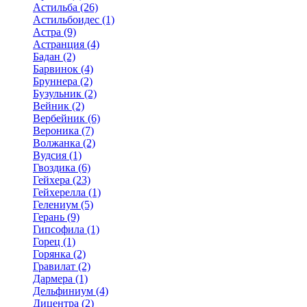
Астильба (26)
Астильбоидес (1)
Астра (9)
Астранция (4)
Бадан (2)
Барвинок (4)
Бруннера (2)
Бузульник (2)
Вейник (2)
Вербейник (6)
Вероника (7)
Волжанка (2)
Вудсия (1)
Гвоздика (6)
Гейхера (23)
Гейхерелла (1)
Гелениум (5)
Герань (9)
Гипсофила (1)
Горец (1)
Горянка (2)
Гравилат (2)
Дармера (1)
Дельфиниум (4)
Дицентра (2)