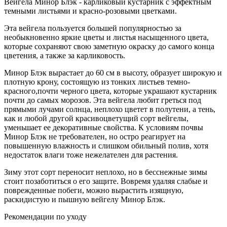
Вейгела Минор Блэк - карликовый кустарник с эффектным
темными листьями и красно-розовыми цветками.
Эта вейгела пользуется большей популярностью за
необыкновенно яркие цветы и листья насыщенного цвета,
которые сохраняют свою заметную окраску до самого конца
цветения, а также за карликовость.
Минор Блэк вырастает до 60 см в высоту, образует широкую и
плотную крону, состоящую из тонких листьев темно-
красного,почти черного цвета, которые украшают кустарник
почти до самых морозов. Эта вейгела любит греться под
прямыми лучами солнца, неплохо цветет в полутени, а тень,
как и любой другой красивоцветущий сорт вейгелы,
уменьшает ее декоративные свойства. К условиям почвы
Минор Блэк не требователен, но остро реагирует на
повышенную влажность и слишком обильный полив, хотя
недостаток влаги тоже нежелателен для растения.
Зиму этот сорт переносит неплохо, но в бесснежные зимы
стоит позаботиться о его защите. Вовремя удаляя слабые и
поврежденные побеги, можно вырастить изящную,
раскидистую и пышную вейгелу Минор Блэк.
Рекомендации по уходу