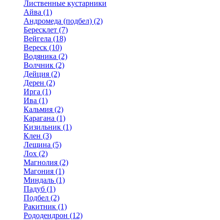
Лиственные кустарники
Айва (1)
Андромеда (подбел) (2)
Бересклет (7)
Вейгела (18)
Вереск (10)
Водяника (2)
Волчник (2)
Дейция (2)
Дерен (2)
Ирга (1)
Ива (1)
Кальмия (2)
Карагана (1)
Кизильник (1)
Клен (3)
Лещина (5)
Лох (2)
Магнолия (2)
Магония (1)
Миндаль (1)
Падуб (1)
Подбел (2)
Ракитник (1)
Рододендрон (12)