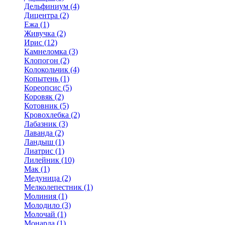
Дельфиниум (4)
Дицентра (2)
Ежа (1)
Живучка (2)
Ирис (12)
Камнеломка (3)
Клопогон (2)
Колокольчик (4)
Копытень (1)
Кореопсис (5)
Коровяк (2)
Котовник (5)
Кровохлебка (2)
Лабазник (3)
Лаванда (2)
Ландыш (1)
Лиатрис (1)
Лилейник (10)
Мак (1)
Медуница (2)
Мелколепестник (1)
Молиния (1)
Молодило (3)
Молочай (1)
Монарда (1)