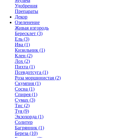
Мульча
Удобрения
Препараты
Декор
Озеленение
Живая изгородь
Бересклет (3)
Ель (3)
Ива (1)
Кизильник (1)
Клен (2)
Лох (2)
Пихта (1)
Псевдотсуга (1)
Роза морщинистая (2)
Скумпия (1)
Сосна (1)
Спирея (1)
Сумах (3)
Тис (2)
Туя (9)
Экзохорда (1)
Солитер
Багрянник (1)
Береза (10)