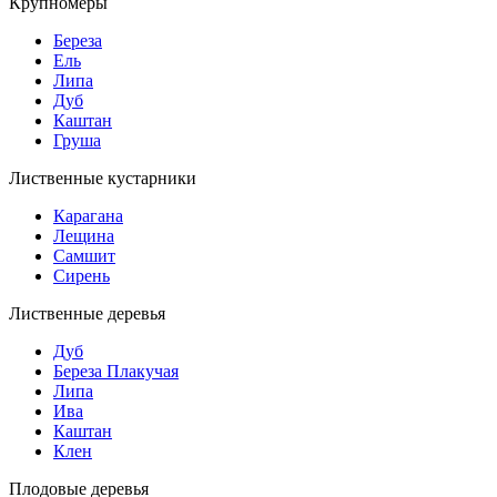
Крупномеры
Береза
Ель
Липа
Дуб
Каштан
Груша
Лиственные кустарники
Карагана
Лещина
Самшит
Сирень
Лиственные деревья
Дуб
Береза Плакучая
Липа
Ива
Каштан
Клен
Плодовые деревья