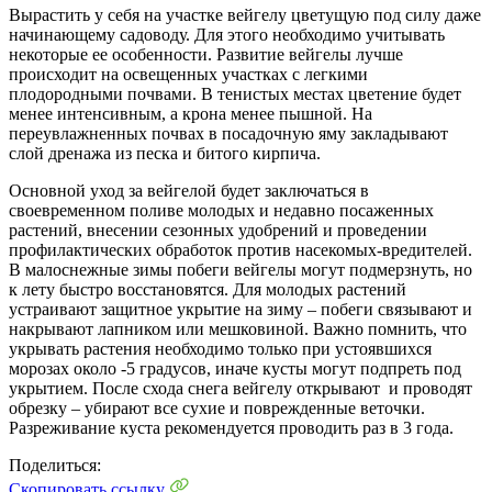
Вырастить у себя на участке вейгелу цветущую под силу даже
начинающему садоводу. Для этого необходимо учитывать
некоторые ее особенности. Развитие вейгелы лучше
происходит на освещенных участках с легкими
плодородными почвами. В тенистых местах цветение будет
менее интенсивным, а крона менее пышной. На
переувлажненных почвах в посадочную яму закладывают
слой дренажа из песка и битого кирпича.
Основной уход за вейгелой будет заключаться в
своевременном поливе молодых и недавно посаженных
растений, внесении сезонных удобрений и проведении
профилактических обработок против насекомых-вредителей.
В малоснежные зимы побеги вейгелы могут подмерзнуть, но
к лету быстро восстановятся. Для молодых растений
устраивают защитное укрытие на зиму – побеги связывают и
накрывают лапником или мешковиной. Важно помнить, что
укрывать растения необходимо только при устоявшихся
морозах около -5 градусов, иначе кусты могут подпреть под
укрытием. После схода снега вейгелу открывают и проводят
обрезку – убирают все сухие и поврежденные веточки.
Разреживание куста рекомендуется проводить раз в 3 года.
Поделиться:
Скопировать ссылку