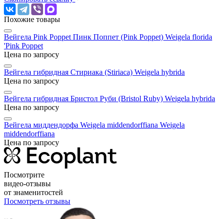
Похожие товары
Вейгела Pink Poppet Пинк Поппет (Pink Poppet)
Weigela florida
'Pink Poppet
Цена по запросу
Вейгела гибридная Стириака (Stiriaca)
Weigela hybrida
Цена по запросу
Вейгела гибридная Бристол Руби (Bristol Ruby)
Weigela hybrida
Цена по запросу
Вейгела миддендорфа Weigela middendorffiana
Weigela
middendorffiana
Цена по запросу
Посмотрите
видео-отзывы
от знаменитостей
Посмотреть отзывы