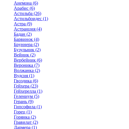
Анемона (6)
Арабис (6)
Астильба (26)
Астильбоидес (1)
Астра (9)
Астранция (4)
Бадан (2)
Барвинок (4)
Бруннера (2)
Бузульник (2)
Вейник (2)
Вербейник (6)
Вероника (7)
Волжанка (2)
Вудсия (1)
Гвоздика (6)
Гейхера (23)
Гейхерелла (1)
Гелениум (5)
Герань (9)
Гипсофила (1)
Горец (1)
Горянка (2)
Гравилат (2)
Дармера (1)