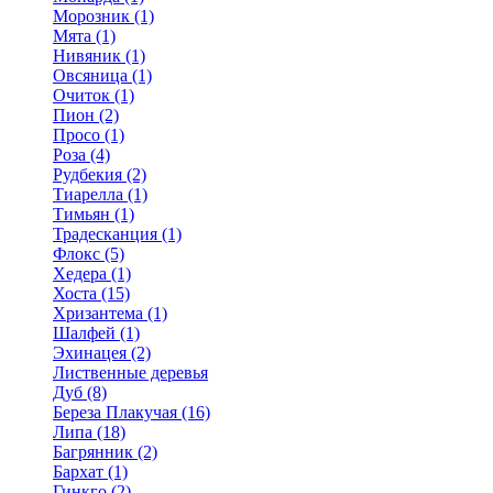
Морозник (1)
Мята (1)
Нивяник (1)
Овсяница (1)
Очиток (1)
Пион (2)
Просо (1)
Роза (4)
Рудбекия (2)
Тиарелла (1)
Тимьян (1)
Традесканция (1)
Флокс (5)
Хедера (1)
Хоста (15)
Хризантема (1)
Шалфей (1)
Эхинацея (2)
Лиственные деревья
Дуб (8)
Береза Плакучая (16)
Липа (18)
Багрянник (2)
Бархат (1)
Гинкго (2)