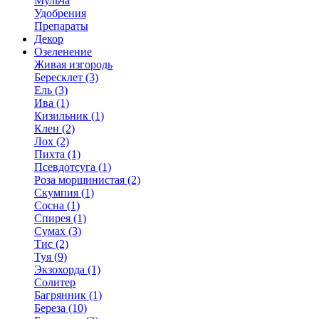
Мульча
Удобрения
Препараты
Декор
Озеленение
Живая изгородь
Бересклет (3)
Ель (3)
Ива (1)
Кизильник (1)
Клен (2)
Лох (2)
Пихта (1)
Псевдотсуга (1)
Роза морщинистая (2)
Скумпия (1)
Сосна (1)
Спирея (1)
Сумах (3)
Тис (2)
Туя (9)
Экзохорда (1)
Солитер
Багрянник (1)
Береза (10)