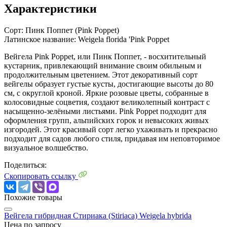
Характеристики
Сорт:
Пинк Поппет (Pink Poppet)
Латинское название:
Weigela florida 'Pink Poppet
Вейгела Pink Poppet, или Пинк Поппет, - восхитительный
кустарник, привлекающий внимание своим обильным и
продолжительным цветением. Этот декоративный сорт
вейгелы образует густые кусты, достигающие высоты до 80
см, с округлой кроной. Яркие розовые цветы, собранные в
колосовидные соцветия, создают великолепный контраст с
насыщенно-зелёными листьями. Pink Poppet подходит для
оформления групп, альпийских горок и невысоких живых
изгородей. Этот красивый сорт легко ухаживать и прекрасно
подходит для садов любого стиля, придавая им неповторимое
визуальное волшебство.
Поделиться:
Скопировать ссылку
Похожие товары
Вейгела гибридная Стириака (Stiriaca)
Weigela hybrida
Цена по запросу