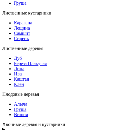
Груша
Лиственные кустарники
Карагана
Лещина
Самшит
Сирень
Лиственные деревья
Дуб
Береза Плакучая
Липа
Ива
Каштан
Клен
Плодовые деревья
Алыча
Груша
Вишня
Хвойные деревья и кустарники