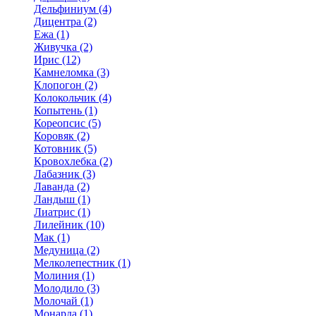
Дельфиниум (4)
Дицентра (2)
Ежа (1)
Живучка (2)
Ирис (12)
Камнеломка (3)
Клопогон (2)
Колокольчик (4)
Копытень (1)
Кореопсис (5)
Коровяк (2)
Котовник (5)
Кровохлебка (2)
Лабазник (3)
Лаванда (2)
Ландыш (1)
Лиатрис (1)
Лилейник (10)
Мак (1)
Медуница (2)
Мелколепестник (1)
Молиния (1)
Молодило (3)
Молочай (1)
Монарда (1)