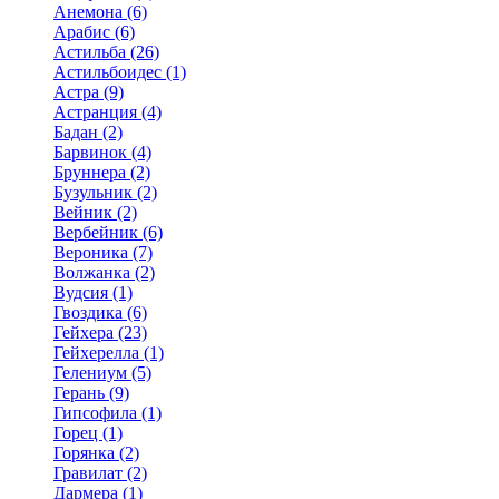
Анемона (6)
Арабис (6)
Астильба (26)
Астильбоидес (1)
Астра (9)
Астранция (4)
Бадан (2)
Барвинок (4)
Бруннера (2)
Бузульник (2)
Вейник (2)
Вербейник (6)
Вероника (7)
Волжанка (2)
Вудсия (1)
Гвоздика (6)
Гейхера (23)
Гейхерелла (1)
Гелениум (5)
Герань (9)
Гипсофила (1)
Горец (1)
Горянка (2)
Гравилат (2)
Дармера (1)