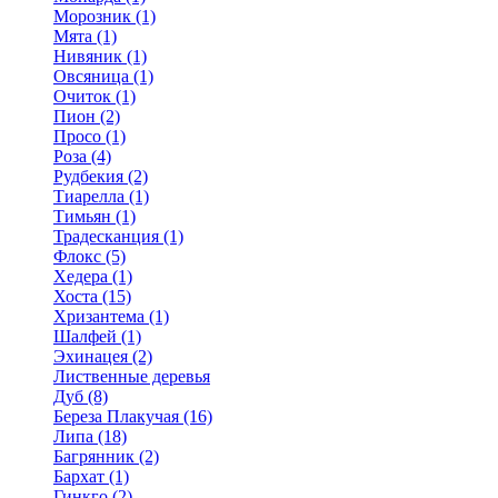
Морозник (1)
Мята (1)
Нивяник (1)
Овсяница (1)
Очиток (1)
Пион (2)
Просо (1)
Роза (4)
Рудбекия (2)
Тиарелла (1)
Тимьян (1)
Традесканция (1)
Флокс (5)
Хедера (1)
Хоста (15)
Хризантема (1)
Шалфей (1)
Эхинацея (2)
Лиственные деревья
Дуб (8)
Береза Плакучая (16)
Липа (18)
Багрянник (2)
Бархат (1)
Гинкго (2)