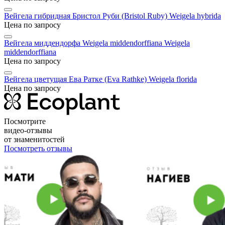
Вейгела гибридная Бристол Руби (Bristol Ruby)
Weigela hybrida
Цена по запросу
Вейгела миддендорфа Weigela middendorffiana
Weigela
middendorffiana
Цена по запросу
Вейгела цветущая Ева Ратке (Eva Rathke)
Weigela florida
Цена по запросу
Посмотрите
видео-отзывы
от знаменитостей
Посмотреть отзывы