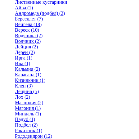
Лиственные кустарники
Айва (1)
Андромеда (подбел) (2)
Бересклет (7)
Вейгела (18)
Вереск (10)
Водяника (2)
Волчник (2)
Дейция (2)
Дерен (2)
Ирга (1)
Ива (1)
Кальмия (2)
Карагана (1)
Кизильник (1)
Клен (3)
Лещина (5)
Лох (2)
Магнолия (2)
Магония (1)
Миндаль (1)
Падуб (1)
Подбел (2)
Ракитник (1)
Рододендрон (12)