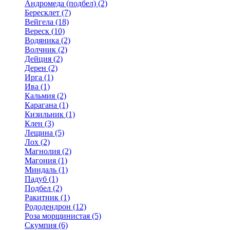
Андромеда (подбел) (2)
Бересклет (7)
Вейгела (18)
Вереск (10)
Водяника (2)
Волчник (2)
Дейция (2)
Дерен (2)
Ирга (1)
Ива (1)
Кальмия (2)
Карагана (1)
Кизильник (1)
Клен (3)
Лещина (5)
Лох (2)
Магнолия (2)
Магония (1)
Миндаль (1)
Падуб (1)
Подбел (2)
Ракитник (1)
Рододендрон (12)
Роза морщинистая (5)
Скумпия (6)