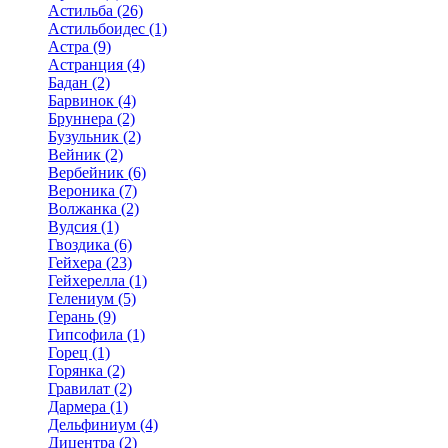
Астильба (26)
Астильбоидес (1)
Астра (9)
Астранция (4)
Бадан (2)
Барвинок (4)
Бруннера (2)
Бузульник (2)
Вейник (2)
Вербейник (6)
Вероника (7)
Волжанка (2)
Вудсия (1)
Гвоздика (6)
Гейхера (23)
Гейхерелла (1)
Гелениум (5)
Герань (9)
Гипсофила (1)
Горец (1)
Горянка (2)
Гравилат (2)
Дармера (1)
Дельфиниум (4)
Дицентра (2)