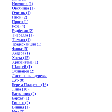
Нивяник (1)
Овсяница (1)
Очиток (1)
Пион (2)
Просо (1)
Роза (4)
Рудбекия (2)
Тиарелла (1)
Тимьян (1)
Традесканция (1)
Флокс (5)
Хедера (1)
Хоста (15)
Хризантема (1)
Шалфей (1)
Эхинацея (2)
Лиственные деревья
Дуб (8)
Береза Плакучая (16)
Липа (18)
Багрянник (2)
Бархат (1)
Гинкго (2)
Вишня (1)
Ива (3)