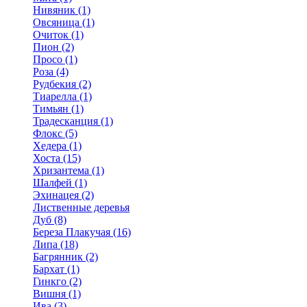
Нивяник (1)
Овсяница (1)
Очиток (1)
Пион (2)
Просо (1)
Роза (4)
Рудбекия (2)
Тиарелла (1)
Тимьян (1)
Традесканция (1)
Флокс (5)
Хедера (1)
Хоста (15)
Хризантема (1)
Шалфей (1)
Эхинацея (2)
Лиственные деревья
Дуб (8)
Береза Плакучая (16)
Липа (18)
Багрянник (2)
Бархат (1)
Гинкго (2)
Вишня (1)
Ива (3)