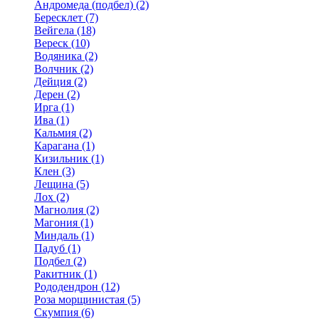
Андромеда (подбел) (2)
Бересклет (7)
Вейгела (18)
Вереск (10)
Водяника (2)
Волчник (2)
Дейция (2)
Дерен (2)
Ирга (1)
Ива (1)
Кальмия (2)
Карагана (1)
Кизильник (1)
Клен (3)
Лещина (5)
Лох (2)
Магнолия (2)
Магония (1)
Миндаль (1)
Падуб (1)
Подбел (2)
Ракитник (1)
Рододендрон (12)
Роза морщинистая (5)
Скумпия (6)