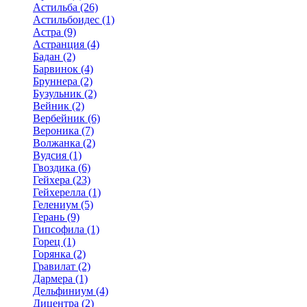
Астильба (26)
Астильбоидес (1)
Астра (9)
Астранция (4)
Бадан (2)
Барвинок (4)
Бруннера (2)
Бузульник (2)
Вейник (2)
Вербейник (6)
Вероника (7)
Волжанка (2)
Вудсия (1)
Гвоздика (6)
Гейхера (23)
Гейхерелла (1)
Гелениум (5)
Герань (9)
Гипсофила (1)
Горец (1)
Горянка (2)
Гравилат (2)
Дармера (1)
Дельфиниум (4)
Дицентра (2)