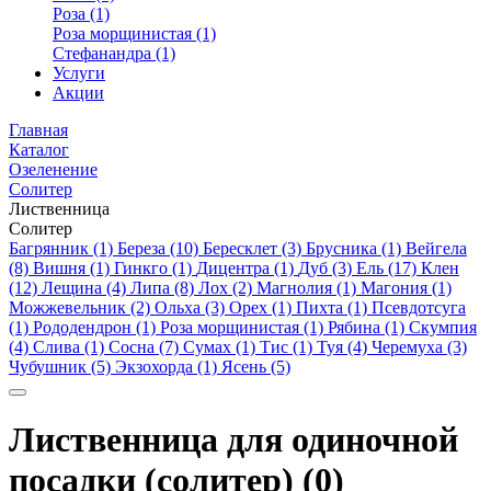
Роза (1)
Роза морщинистая (1)
Стефанандра (1)
Услуги
Акции
Главная
Каталог
Озеленение
Солитер
Лиственница
Солитер
Багрянник (1)
Береза (10)
Бересклет (3)
Брусника (1)
Вейгела
(8)
Вишня (1)
Гинкго (1)
Дицентра (1)
Дуб (3)
Ель (17)
Клен
(12)
Лещина (4)
Липа (8)
Лох (2)
Магнолия (1)
Магония (1)
Можжевельник (2)
Ольха (3)
Орех (1)
Пихта (1)
Псевдотсуга
(1)
Рододендрон (1)
Роза морщинистая (1)
Рябина (1)
Скумпия
(4)
Слива (1)
Сосна (7)
Сумах (1)
Тис (1)
Туя (4)
Черемуха (3)
Чубушник (5)
Экзохорда (1)
Ясень (5)
Лиственница для одиночной
посадки (солитер) (0)