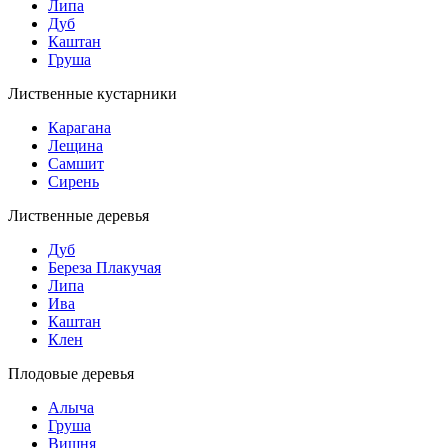
Липа
Дуб
Каштан
Груша
Лиственные кустарники
Карагана
Лещина
Самшит
Сирень
Лиственные деревья
Дуб
Береза Плакучая
Липа
Ива
Каштан
Клен
Плодовые деревья
Алыча
Груша
Вишня