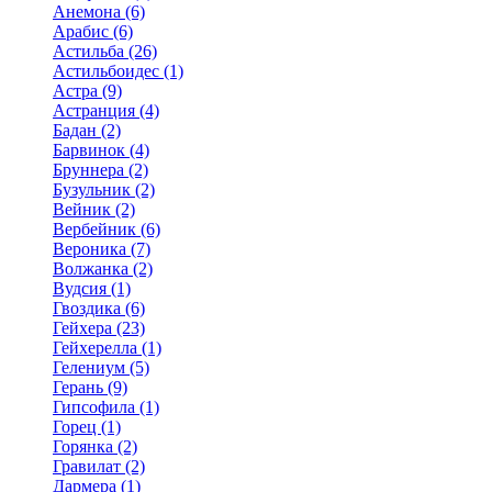
Анемона (6)
Арабис (6)
Астильба (26)
Астильбоидес (1)
Астра (9)
Астранция (4)
Бадан (2)
Барвинок (4)
Бруннера (2)
Бузульник (2)
Вейник (2)
Вербейник (6)
Вероника (7)
Волжанка (2)
Вудсия (1)
Гвоздика (6)
Гейхера (23)
Гейхерелла (1)
Гелениум (5)
Герань (9)
Гипсофила (1)
Горец (1)
Горянка (2)
Гравилат (2)
Дармера (1)