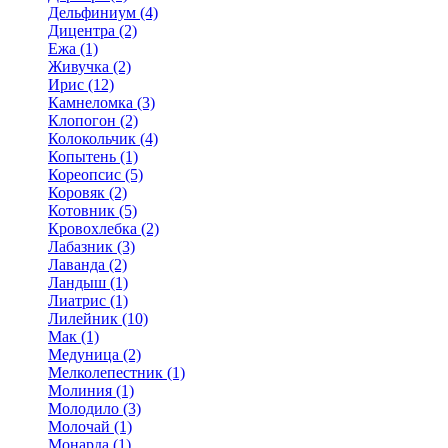
Дельфиниум (4)
Дицентра (2)
Ежа (1)
Живучка (2)
Ирис (12)
Камнеломка (3)
Клопогон (2)
Колокольчик (4)
Копытень (1)
Кореопсис (5)
Коровяк (2)
Котовник (5)
Кровохлебка (2)
Лабазник (3)
Лаванда (2)
Ландыш (1)
Лиатрис (1)
Лилейник (10)
Мак (1)
Медуница (2)
Мелколепестник (1)
Молиния (1)
Молодило (3)
Молочай (1)
Монарда (1)