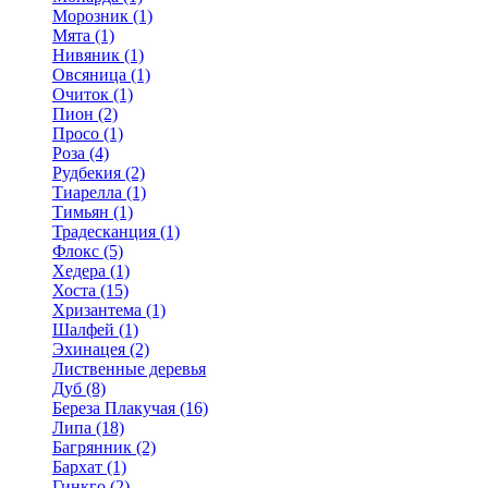
Морозник (1)
Мята (1)
Нивяник (1)
Овсяница (1)
Очиток (1)
Пион (2)
Просо (1)
Роза (4)
Рудбекия (2)
Тиарелла (1)
Тимьян (1)
Традесканция (1)
Флокс (5)
Хедера (1)
Хоста (15)
Хризантема (1)
Шалфей (1)
Эхинацея (2)
Лиственные деревья
Дуб (8)
Береза Плакучая (16)
Липа (18)
Багрянник (2)
Бархат (1)
Гинкго (2)