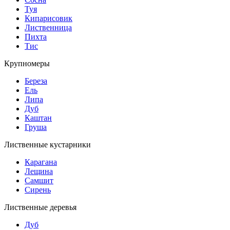
Туя
Кипарисовик
Лиственница
Пихта
Тис
Крупномеры
Береза
Ель
Липа
Дуб
Каштан
Груша
Лиственные кустарники
Карагана
Лещина
Самшит
Сирень
Лиственные деревья
Дуб