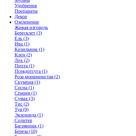
Мульча
Удобрения
Препараты
Декор
Озеленение
Живая изгородь
Бересклет (3)
Ель (3)
Ива (1)
Кизильник (1)
Клен (2)
Лох (2)
Пихта (1)
Псевдотсуга (1)
Роза морщинистая (2)
Скумпия (1)
Сосна (1)
Спирея (1)
Сумах (3)
Тис (2)
Туя (9)
Экзохорда (1)
Солитер
Багрянник (1)
Береза (10)