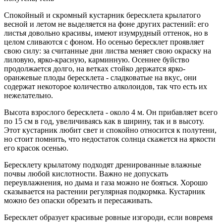
Спокойный и скромный кустарник бересклета крылатого
весной и летом не выделяется на фоне других растений: его
листья довольно красивы, имеют изумрудный оттенок, но в
целом сливаются с фоном. Но осенью бересклет проявляет
свою силу: за считанные дни листва меняет свою окраску на
лиловую, ярко-красную, карминную. Осеннее буйство
продолжается долго, на ветках стойко держатся ярко-
оранжевые плоды бересклета - сладковатые на вкус, они
содержат некоторое количество алколоидов, так что есть их
нежелательно.
Высота взрослого бересклета - около 4 м. Он прибавляет всего
по 15 см в год, увеличиваясь как в ширину, так и в высоту.
Этот кустарник любит свет и спокойно относится к полутени,
но стоит помнить, что недостаток солнца скажется на яркости
его красок осенью.
Бересклету крылатому подходят дренированные влажные
почвы любой кислотности. Важно не допускать
переувлажнения, но дыма и газа можно не бояться. Хорошо
сказывается на растении регулярная подкормка. Кустарник
можно без опаски обрезать и пересаживать.
Бересклет образует красивые ровные изгороди, если вовремя