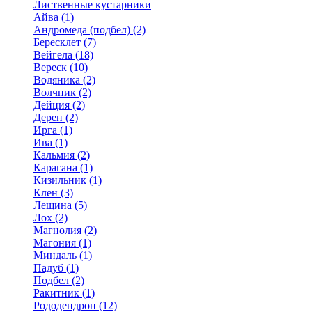
Лиственные кустарники
Айва (1)
Андромеда (подбел) (2)
Бересклет (7)
Вейгела (18)
Вереск (10)
Водяника (2)
Волчник (2)
Дейция (2)
Дерен (2)
Ирга (1)
Ива (1)
Кальмия (2)
Карагана (1)
Кизильник (1)
Клен (3)
Лещина (5)
Лох (2)
Магнолия (2)
Магония (1)
Миндаль (1)
Падуб (1)
Подбел (2)
Ракитник (1)
Рододендрон (12)