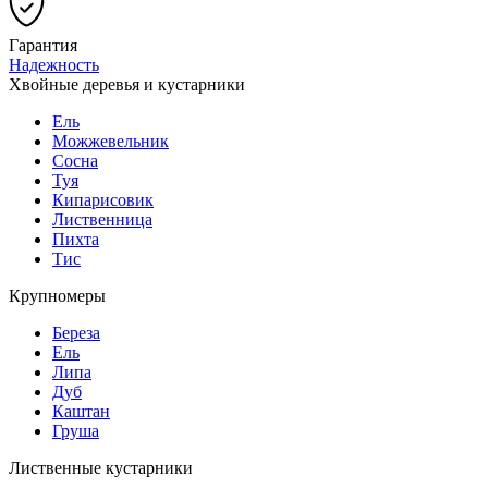
Гарантия
Надежность
Хвойные деревья и кустарники
Ель
Можжевельник
Сосна
Туя
Кипарисовик
Лиственница
Пихта
Тис
Крупномеры
Береза
Ель
Липа
Дуб
Каштан
Груша
Лиственные кустарники