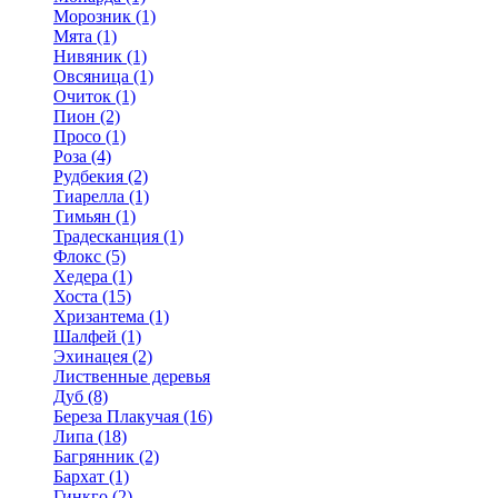
Морозник (1)
Мята (1)
Нивяник (1)
Овсяница (1)
Очиток (1)
Пион (2)
Просо (1)
Роза (4)
Рудбекия (2)
Тиарелла (1)
Тимьян (1)
Традесканция (1)
Флокс (5)
Хедера (1)
Хоста (15)
Хризантема (1)
Шалфей (1)
Эхинацея (2)
Лиственные деревья
Дуб (8)
Береза Плакучая (16)
Липа (18)
Багрянник (2)
Бархат (1)
Гинкго (2)