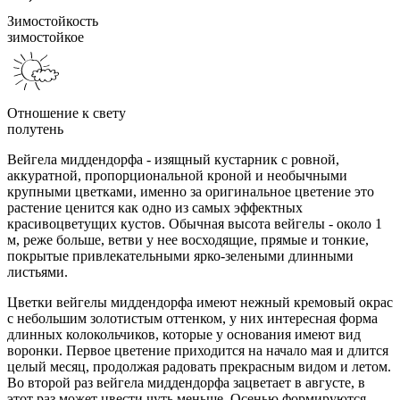
Зимостойкость
зимостойкое
Отношение к свету
полутень
Вейгела миддендорфа - изящный кустарник с ровной,
аккуратной, пропорциональной кроной и необычными
крупными цветками, именно за оригинальное цветение это
растение ценится как одно из самых эффектных
красивоцветущих кустов. Обычная высота вейгелы - около 1
м, реже больше, ветви у нее восходящие, прямые и тонкие,
покрытые привлекательными ярко-зелеными длинными
листьями.
Цветки вейгелы миддендорфа имеют нежный кремовый окрас
с небольшим золотистым оттенком, у них интересная форма
длинных колокольчиков, которые у основания имеют вид
воронки. Первое цветение приходится на начало мая и длится
целый месяц, продолжая радовать прекрасным видом и летом.
Во второй раз вейгела миддендорфа зацветает в августе, в
этот раз может цвести чуть меньше. Осенью формируются