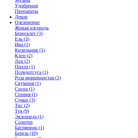
Мульча
Удобрения
Препараты
Декор
Озеленение
Живая изгородь
Бересклет (3)
Ель (3)
Ива (1)
Кизильник (1)
Клен (2)
Лох (2)
Пихта (1)
Псевдотсуга (1)
Роза морщинистая (2)
Скумпия (1)
Сосна (1)
Спирея (1)
Сумах (3)
Тис (2)
Туя (9)
Экзохорда (1)
Солитер
Багрянник (1)
Береза (10)