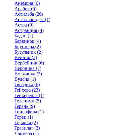
Анемона (6)
Арабис (6)
Астильба (26)
Астильбоидес (1)
Астра (9)
Астранция (4)
Бадан (2)
Барвинок (4)
Бруннера (2)
Бузульник (2)
Вейник (2)
Вербейник (6)
Вероника (7)
Волжанка (2)
Вудсия (1)
Гвоздика (6)
Гейхера (23)
Гейхерелла (1)
Гелениум (5)
Герань (9)
Гипсофила (1)
Горец (1)
Горянка (2)
Гравилат (2)
Дармера (1)