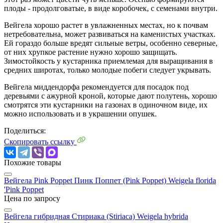
плоды - продолговатые, в виде коробочек, с семенами внутри.
Вейгела хорошо растет в увлажненных местах, но к почвам
нетребовательна, может развиваться на каменистых участках.
Ей гораздо больше вредят сильные ветры, особенно северные,
от них хрупкое растение нужно хорошо защищать.
Зимостойкость у кустарника приемлемая для выращивания в
средних широтах, только молодые побеги следует укрывать.
Вейгела миддендорфа рекомендуется для посадок под
деревьями с ажурной кроной, которые дают полутень, хорошо
смотрятся эти кустарники на газонах в одиночном виде, их
можно использовать и в украшении опушек.
Поделиться:
Скопировать ссылку
Похожие товары
Вейгела Pink Poppet Пинк Поппет (Pink Poppet)
Weigela florida
'Pink Poppet
Цена по запросу
Вейгела гибридная Стириака (Stiriaca)
Weigela hybrida