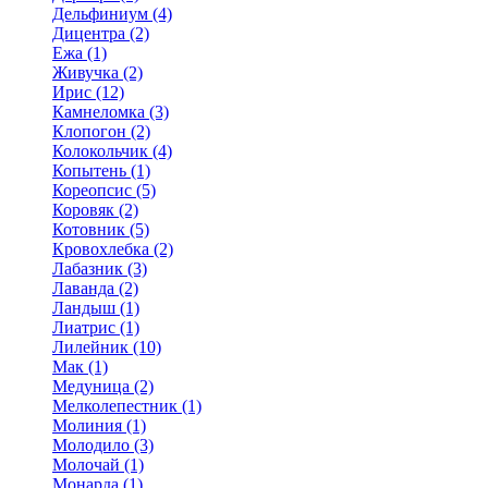
Дельфиниум (4)
Дицентра (2)
Ежа (1)
Живучка (2)
Ирис (12)
Камнеломка (3)
Клопогон (2)
Колокольчик (4)
Копытень (1)
Кореопсис (5)
Коровяк (2)
Котовник (5)
Кровохлебка (2)
Лабазник (3)
Лаванда (2)
Ландыш (1)
Лиатрис (1)
Лилейник (10)
Мак (1)
Медуница (2)
Мелколепестник (1)
Молиния (1)
Молодило (3)
Молочай (1)
Монарда (1)