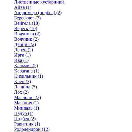
Лиственные кустарники
Айва (1)
Андромеда (подбел) (2)
Бересклет (7)
Вейгела (18)
Вереск (10)
Водяника (2)
Волчник (2)
Дейция (2)
Дерен (2)
Ирга (1)
Ива (1)
Кальмия (2)
Карагана (1)
Кизильник (1)
Клен (3)
Лещина (5)
Лох (2)
Магнолия (2)
Магония (1)
Миндаль (1)
Падуб (1)
Подбел (2)
Ракитник (1)
Рододендрон (12)