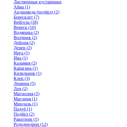
Лиственные кустарники
Айва (1)
Андромеда (подбел) (2)
Бересклет (7)
Вейгела (18)
Вереск (10)
Водяника (2)
Волчник (2)
Дейция (2)
Дерен (2)
Ирга (1)
Ива (1)
Кальмия (2)
Карагана (1)
Кизильник (1)
Клен (3)
Лещина (5)
Лох (2)
Магнолия (2)
Магония (1)
Миндаль (1)
Падуб (1)
Подбел (2)
Ракитник (1)
Рододендрон (12)