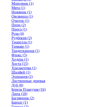
Морозник (1)
Мята (1)
Нивяник (1)
Овсяница (1)
Очиток (1)
Пион (2)
Просо (1)
Роза (4)
Рудбекия (2)
Тиарелла (1)
Тимьян (1)
Традесканция (1)
Флокс (5)
Хедера (1)
Хоста (15)
Хризантема (1)
Шалфей (1)
Эхинацея (2)
Лиственные деревья
Дуб (8)
Береза Плакучая (16)
Липа (18)
Багрянник (2)
Бархат (1)
Гинкго (2)