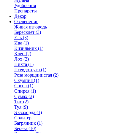
Мульча
Удобрения
Препараты
Декор
Озеленение
Живая изгородь
Бересклет (3)
Ель (3)
Ива (1)
Кизильник (1)
Клен (2)
Лох (2)
Пихта (1)
Псевдотсуга (1)
Роза морщинистая (2)
Скумпия (1)
Сосна (1)
Спирея (1)
Сумах (3)
Тис (2)
Туя (9)
Экзохорда (1)
Солитер
Багрянник (1)
Береза (10)