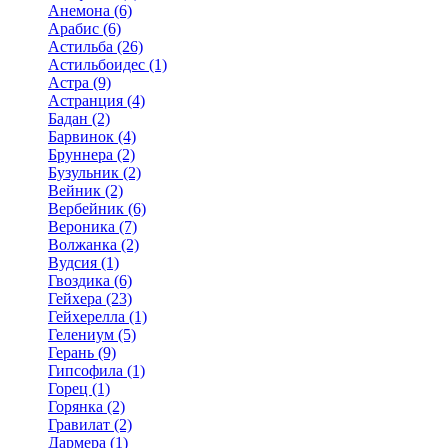
Анемона (6)
Арабис (6)
Астильба (26)
Астильбоидес (1)
Астра (9)
Астранция (4)
Бадан (2)
Барвинок (4)
Бруннера (2)
Бузульник (2)
Вейник (2)
Вербейник (6)
Вероника (7)
Волжанка (2)
Вудсия (1)
Гвоздика (6)
Гейхера (23)
Гейхерелла (1)
Гелениум (5)
Герань (9)
Гипсофила (1)
Горец (1)
Горянка (2)
Гравилат (2)
Дармера (1)