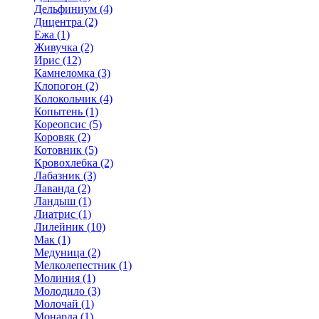
Дельфиниум (4)
Дицентра (2)
Ежа (1)
Живучка (2)
Ирис (12)
Камнеломка (3)
Клопогон (2)
Колокольчик (4)
Копытень (1)
Кореопсис (5)
Коровяк (2)
Котовник (5)
Кровохлебка (2)
Лабазник (3)
Лаванда (2)
Ландыш (1)
Лиатрис (1)
Лилейник (10)
Мак (1)
Медуница (2)
Мелколепестник (1)
Молиния (1)
Молодило (3)
Молочай (1)
Монарда (1)