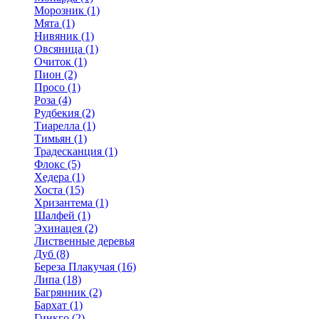
Морозник (1)
Мята (1)
Нивяник (1)
Овсяница (1)
Очиток (1)
Пион (2)
Просо (1)
Роза (4)
Рудбекия (2)
Тиарелла (1)
Тимьян (1)
Традесканция (1)
Флокс (5)
Хедера (1)
Хоста (15)
Хризантема (1)
Шалфей (1)
Эхинацея (2)
Лиственные деревья
Дуб (8)
Береза Плакучая (16)
Липа (18)
Багрянник (2)
Бархат (1)
Гинкго (2)