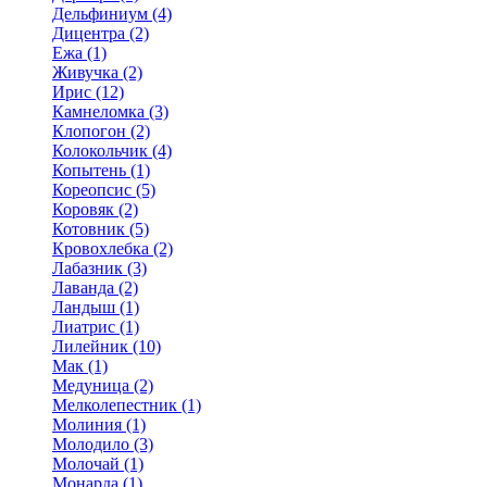
Дельфиниум (4)
Дицентра (2)
Ежа (1)
Живучка (2)
Ирис (12)
Камнеломка (3)
Клопогон (2)
Колокольчик (4)
Копытень (1)
Кореопсис (5)
Коровяк (2)
Котовник (5)
Кровохлебка (2)
Лабазник (3)
Лаванда (2)
Ландыш (1)
Лиатрис (1)
Лилейник (10)
Мак (1)
Медуница (2)
Мелколепестник (1)
Молиния (1)
Молодило (3)
Молочай (1)
Монарда (1)