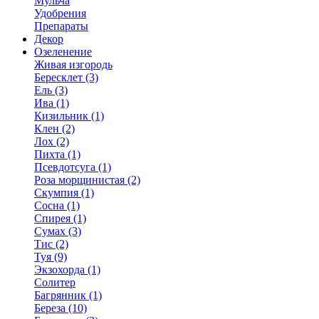
Мульча
Удобрения
Препараты
Декор
Озеленение
Живая изгородь
Бересклет (3)
Ель (3)
Ива (1)
Кизильник (1)
Клен (2)
Лох (2)
Пихта (1)
Псевдотсуга (1)
Роза морщинистая (2)
Скумпия (1)
Сосна (1)
Спирея (1)
Сумах (3)
Тис (2)
Туя (9)
Экзохорда (1)
Солитер
Багрянник (1)
Береза (10)