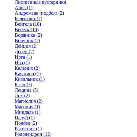
Лиственные кустарники
Айва (1)
Андромеда (подбел) (2)
Бересклет (7)
Вейгела (18)
Вереск (10)
Водяника (2)
Волчник (2)
Дейция (2)
Дерен (2)
Ирга (1)
Ива (1)
Кальмия (2)
Карагана (1)
Кизильник (1)
Клен (3)
Лещина (5)
Лох (2)
Магнолия (2)
Магония (1)
Миндаль (1)
Падуб (1)
Подбел (2)
Ракитник (1)
Рододендрон (12)