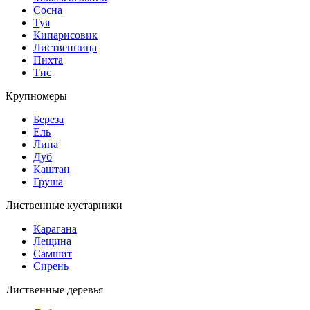
Сосна
Туя
Кипарисовик
Лиственница
Пихта
Тис
Крупномеры
Береза
Ель
Липа
Дуб
Каштан
Груша
Лиственные кустарники
Карагана
Лещина
Самшит
Сирень
Лиственные деревья