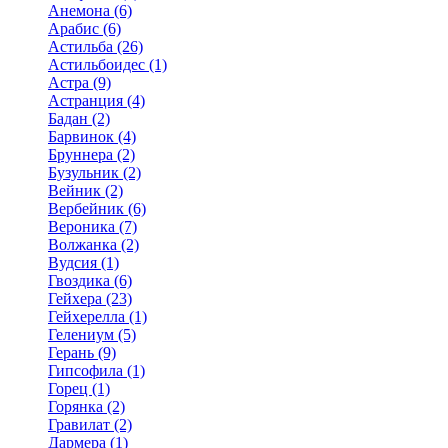
Анемона (6)
Арабис (6)
Астильба (26)
Астильбоидес (1)
Астра (9)
Астранция (4)
Бадан (2)
Барвинок (4)
Бруннера (2)
Бузульник (2)
Вейник (2)
Вербейник (6)
Вероника (7)
Волжанка (2)
Вудсия (1)
Гвоздика (6)
Гейхера (23)
Гейхерелла (1)
Гелениум (5)
Герань (9)
Гипсофила (1)
Горец (1)
Горянка (2)
Гравилат (2)
Дармера (1)