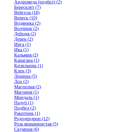
Андромеда (подбел) (2)
Бересклет (7)
Вейгела (18)
Вереск (10)
Водяника (2)
Волчник (2)
Дейция (2)
Дерен (2)
Ирга (1)
Ива (1)
Кальмия (2)
Карагана (1)
Кизильник (1)
Клен (3)
Лещина (5)
Лох (2)
Магнолия (2)
Магония (1)
Миндаль (1)
Падуб (1)
Подбел (2)
Ракитник (1)
Рододендрон (12)
Роза морщинистая (5)
Скумпия (6)