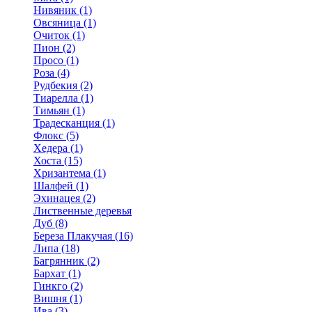
Нивяник (1)
Овсяница (1)
Очиток (1)
Пион (2)
Просо (1)
Роза (4)
Рудбекия (2)
Тиарелла (1)
Тимьян (1)
Традесканция (1)
Флокс (5)
Хедера (1)
Хоста (15)
Хризантема (1)
Шалфей (1)
Эхинацея (2)
Лиственные деревья
Дуб (8)
Береза Плакучая (16)
Липа (18)
Багрянник (2)
Бархат (1)
Гинкго (2)
Вишня (1)
Ива (3)