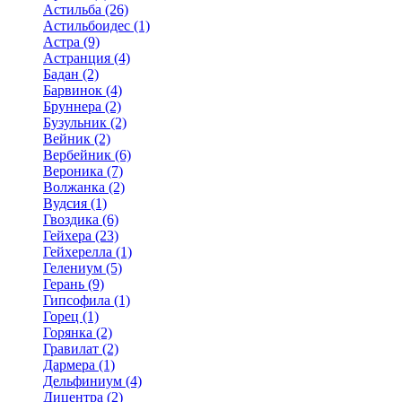
Астильба (26)
Астильбоидес (1)
Астра (9)
Астранция (4)
Бадан (2)
Барвинок (4)
Бруннера (2)
Бузульник (2)
Вейник (2)
Вербейник (6)
Вероника (7)
Волжанка (2)
Вудсия (1)
Гвоздика (6)
Гейхера (23)
Гейхерелла (1)
Гелениум (5)
Герань (9)
Гипсофила (1)
Горец (1)
Горянка (2)
Гравилат (2)
Дармера (1)
Дельфиниум (4)
Дицентра (2)