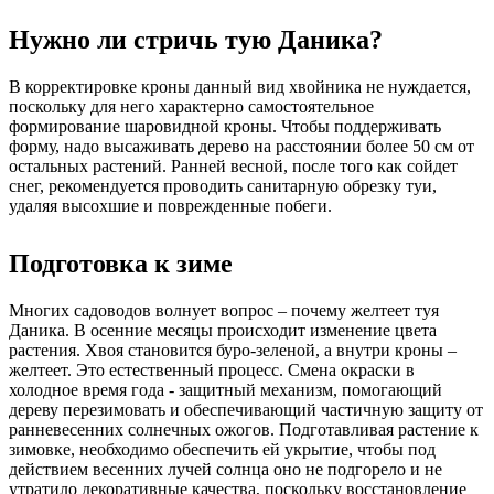
Нужно ли стричь тую Даника?
В корректировке кроны данный вид хвойника не нуждается,
поскольку для него характерно самостоятельное
формирование шаровидной кроны. Чтобы поддерживать
форму, надо высаживать дерево на расстоянии более 50 см от
остальных растений. Ранней весной, после того как сойдет
снег, рекомендуется проводить санитарную обрезку туи,
удаляя высохшие и поврежденные побеги.
Подготовка к зиме
Многих садоводов волнует вопрос – почему желтеет туя
Даника. В осенние месяцы происходит изменение цвета
растения. Хвоя становится буро-зеленой, а внутри кроны –
желтеет. Это естественный процесс. Смена окраски в
холодное время года - защитный механизм, помогающий
дереву перезимовать и обеспечивающий частичную защиту от
ранневесенних солнечных ожогов. Подготавливая растение к
зимовке, необходимо обеспечить ей укрытие, чтобы под
действием весенних лучей солнца оно не подгорело и не
утратило декоративные качества, поскольку восстановление