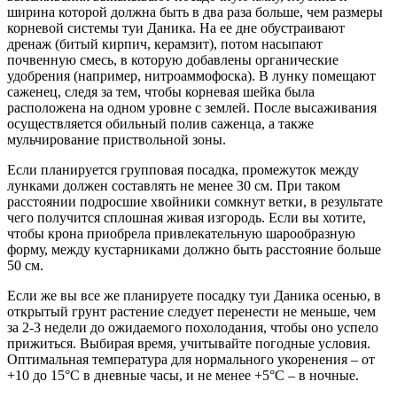
ширина которой должна быть в два раза больше, чем размеры
корневой системы туи Даника. На ее дне обустраивают
дренаж (битый кирпич, керамзит), потом насыпают
почвенную смесь, в которую добавлены органические
удобрения (например, нитроаммофоска). В лунку помещают
саженец, следя за тем, чтобы корневая шейка была
расположена на одном уровне с землей. После высаживания
осуществляется обильный полив саженца, а также
мульчирование приствольной зоны.
Если планируется групповая посадка, промежуток между
лунками должен составлять не менее 30 см. При таком
расстоянии подросшие хвойники сомкнут ветки, в результате
чего получится сплошная живая изгородь. Если вы хотите,
чтобы крона приобрела привлекательную шарообразную
форму, между кустарниками должно быть расстояние больше
50 см.
Если же вы все же планируете посадку туи Даника осенью, в
открытый грунт растение следует перенести не меньше, чем
за 2-3 недели до ожидаемого похолодания, чтобы оно успело
прижиться. Выбирая время, учитывайте погодные условия.
Оптимальная температура для нормального укоренения – от
+10 до 15°С в дневные часы, и не менее +5°С – в ночные.