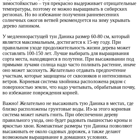
зимостойкостью – туя прекрасно выдерживает отрицательные
температуры, поэтому ее можно выращивать в сибирских
регионах. Но во избежание получения ранневесенних
солнечных ожогов ветвей рекомендуется на зиму укрывать
дерево лапником.
У медленнорастущей туи Даника размер 60-80 см, который
является максимальным, достигается к 15-му году. При
правильном уходе продолжительность жизни дерева может
составлять 100-150 лет. Лучше выбирать для выращивания
сорта места, находящиеся в полутени. При высаживании под
прямыми лучами солнца надо часто поливать растение, иначе
оно может засохнуть. Желательно отдавать предпочтение
участкам, которые защищены от сквозняков и интенсивных
ветров. Корневая система хвойника расположена рядом с
поверхностью земли, что надо учитывать, обрабатывая почву,
во избежание повреждения корней.
Важно! Желательно не высаживать тую Даника в местах, где
близко расположены грунтовые воды. Из-за этого корневая
система может начать гнить. При обеспечении дереву
правильного ухода, оно будет радовать пышностью кроны и
яркостью хвои. Компактные размеры туи Даника позволяют
высаживать ее около садовых дорожек, а также делают
возможным выращивание в домашних условиях.