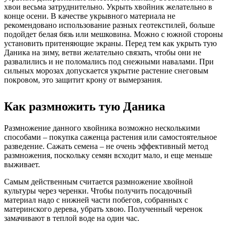
хвои весьма затруднительно. Укрыть хвойник желательно в
конце осени. В качестве укрывного материала не
рекомендовано использование разных геотекстилей, больше
подойдет белая бязь или мешковина. Можно с южной стороны
установить притеняющие экраны. Перед тем как укрыть тую
Даника на зиму, ветви желательно связать, чтобы они не
развалились и не поломались под снежными навалами. При
сильных морозах допускается укрытие растение снеговым
покровом, это защитит крону от вымерзания.
Как размножить тую Даника
Размножение данного хвойника возможно несколькими
способами – покупка саженца растения или самостоятельное
разведение. Сажать семена – не очень эффективный метод
размножения, поскольку семян всходит мало, и еще меньше
выживает.
Самым действенным считается размножение хвойной
культуры через черенки. Чтобы получить посадочный
материал надо с нижней части побегов, собранных с
материнского дерева, убрать хвою. Полученный черенок
замачивают в теплой воде на один час.