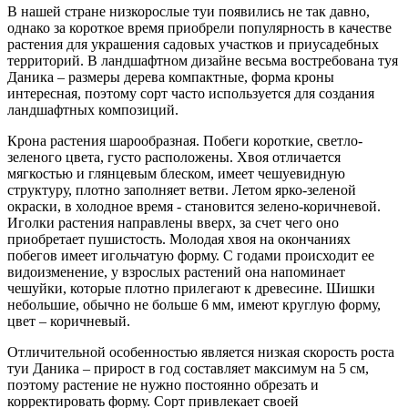
В нашей стране низкорослые туи появились не так давно,
однако за короткое время приобрели популярность в качестве
растения для украшения садовых участков и приусадебных
территорий. В ландшафтном дизайне весьма востребована туя
Даника – размеры дерева компактные, форма кроны
интересная, поэтому сорт часто используется для создания
ландшафтных композиций.
Крона растения шарообразная. Побеги короткие, светло-
зеленого цвета, густо расположены. Хвоя отличается
мягкостью и глянцевым блеском, имеет чешуевидную
структуру, плотно заполняет ветви. Летом ярко-зеленой
окраски, в холодное время - становится зелено-коричневой.
Иголки растения направлены вверх, за счет чего оно
приобретает пушистость. Молодая хвоя на окончаниях
побегов имеет игольчатую форму. С годами происходит ее
видоизменение, у взрослых растений она напоминает
чешуйки, которые плотно прилегают к древесине. Шишки
небольшие, обычно не больше 6 мм, имеют круглую форму,
цвет – коричневый.
Отличительной особенностью является низкая скорость роста
туи Даника – прирост в год составляет максимум на 5 см,
поэтому растение не нужно постоянно обрезать и
корректировать форму. Сорт привлекает своей