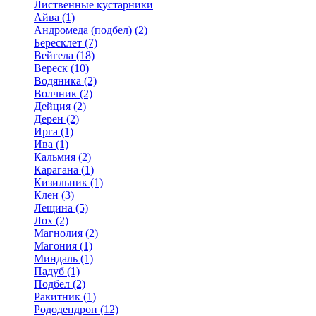
Лиственные кустарники
Айва (1)
Андромеда (подбел) (2)
Бересклет (7)
Вейгела (18)
Вереск (10)
Водяника (2)
Волчник (2)
Дейция (2)
Дерен (2)
Ирга (1)
Ива (1)
Кальмия (2)
Карагана (1)
Кизильник (1)
Клен (3)
Лещина (5)
Лох (2)
Магнолия (2)
Магония (1)
Миндаль (1)
Падуб (1)
Подбел (2)
Ракитник (1)
Рододендрон (12)