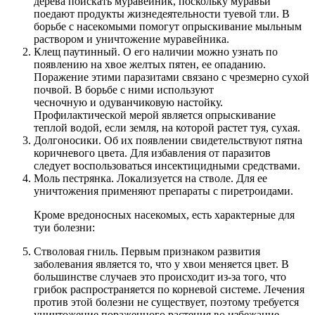
дерева поискать муравейник, поскольку муравьи
поедают продукты жизнедеятельности туевой тли. В
борьбе с насекомыми помогут опрыскивание мыльным
раствором и уничтожение муравейника.
Клещ паутинный. О его наличии можно узнать по
появлению на хвое желтых пятен, ее опаданию.
Поражение этими паразитами связано с чрезмерно сухой
почвой. В борьбе с ними используют
чесночную и одуванчиковую настойку.
Профилактической мерой является опрыскивание
теплой водой, если земля, на которой растет туя, сухая.
Долгоносики. Об их появлении свидетельствуют пятна
коричневого цвета. Для избавления от паразитов
следует воспользоваться инсектицидными средствами.
Моль пестрянка. Локализуется на стволе. Для ее
уничтожения применяют препараты с пиретроидами.
Кроме вредоносных насекомых, есть характерные для
туи болезни:
Стволовая гниль. Первым признаком развития
заболевания является то, что у хвои меняется цвет. В
большинстве случаев это происходит из-за того, что
грибок распространяется по корневой системе. Лечения
против этой болезни не существует, поэтому требуется
уничтожение пораженного растения во избежание