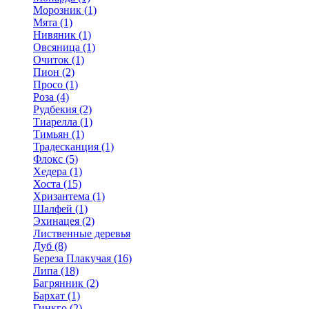
Морозник (1)
Мята (1)
Нивяник (1)
Овсяница (1)
Очиток (1)
Пион (2)
Просо (1)
Роза (4)
Рудбекия (2)
Тиарелла (1)
Тимьян (1)
Традесканция (1)
Флокс (5)
Хедера (1)
Хоста (15)
Хризантема (1)
Шалфей (1)
Эхинацея (2)
Лиственные деревья
Дуб (8)
Береза Плакучая (16)
Липа (18)
Багрянник (2)
Бархат (1)
Гинкго (2)