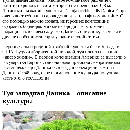
Туя западная Даника – хвойное компактное растение с
плотной кроной, высота которого не превышает 0,8 м.
Латинское название культуры – Thuja occidentalis Danica. Сорт
очень востребован в садоводстве и ландшафтном дизайне. С
его помощью можно создать интересные композиции,
оформить бордюры, живые изгороди. Те, кто хочет
выращивать в своем саду тую Даника, описание, размеры и
другие особенности сорта узнают из этой статьи.
Первоначально родиной хвойной культуры были Канада и
США. Будучи аборигенной породой, туя носила название
«древо жизни». В период колонизации Америки ее вывезли в
государства Европы, где она была признана декоративным
растением. Сорт Даника был создан селекционерами из
Дании в 1948 году, свое наименование культура получила в
честь этого государства.
Туя западная Даника – описание
культуры