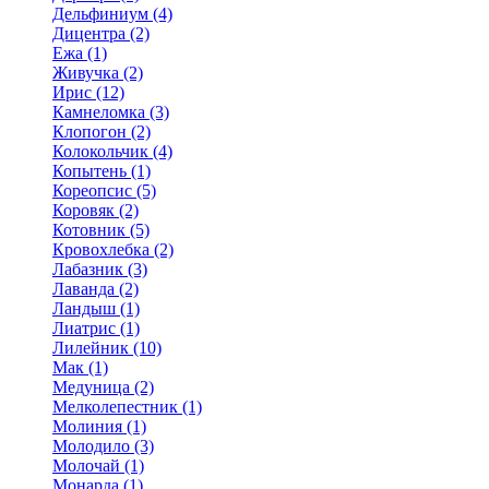
Дельфиниум (4)
Дицентра (2)
Ежа (1)
Живучка (2)
Ирис (12)
Камнеломка (3)
Клопогон (2)
Колокольчик (4)
Копытень (1)
Кореопсис (5)
Коровяк (2)
Котовник (5)
Кровохлебка (2)
Лабазник (3)
Лаванда (2)
Ландыш (1)
Лиатрис (1)
Лилейник (10)
Мак (1)
Медуница (2)
Мелколепестник (1)
Молиния (1)
Молодило (3)
Молочай (1)
Монарда (1)