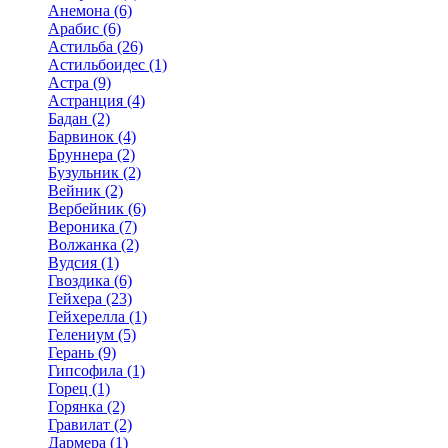
Анемона (6)
Арабис (6)
Астильба (26)
Астильбоидес (1)
Астра (9)
Астранция (4)
Бадан (2)
Барвинок (4)
Бруннера (2)
Бузульник (2)
Вейник (2)
Вербейник (6)
Вероника (7)
Волжанка (2)
Вудсия (1)
Гвоздика (6)
Гейхера (23)
Гейхерелла (1)
Гелениум (5)
Герань (9)
Гипсофила (1)
Горец (1)
Горянка (2)
Гравилат (2)
Дармера (1)