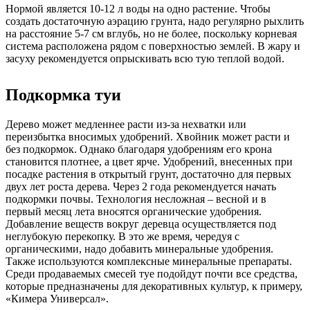
Нормой является 10-12 л воды на одно растение. Чтобы
создать достаточную аэрацию грунта, надо регулярно рыхлить
на расстояние 5-7 см вглубь, но не более, поскольку корневая
система расположена рядом с поверхностью землей. В жару и
засуху рекомендуется опрыскивать всю тую теплой водой.
Подкормка туи
Дерево может медленнее расти из-за нехватки или
переизбытка вносимых удобрений. Хвойник может расти и
без подкормок. Однако благодаря удобрениям его крона
становится плотнее, а цвет ярче. Удобрений, внесенных при
посадке растения в открытый грунт, достаточно для первых
двух лет роста дерева. Через 2 года рекомендуется начать
подкормки почвы. Технология несложная – весной и в
первый месяц лета вносятся органические удобрения.
Добавление веществ вокруг деревца осуществляется под
неглубокую перекопку. В это же время, чередуя с
органическими, надо добавить минеральные удобрения.
Также используются комплексные минеральные препараты.
Среди продаваемых смесей туе подойдут почти все средства,
которые предназначены для декоративных культур, к примеру,
«Кимера Универсал».