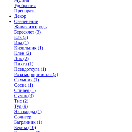
Мульча
Удобрения
Препараты
Декор
Озеленение
Живая изгородь
Бересклет (3)
Ель (3)
Ива (1)
Кизильник (1)
Клен (2)
Лох (2)
Пихта (1)
Псевдотсуга (1)
Роза морщинистая (2)
Скумпия (1)
Сосна (1)
Спирея (1)
Сумах (3)
Тис (2)
Туя (9)
Экзохорда (1)
Солитер
Багрянник (1)
Береза (10)