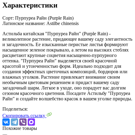
Характеристики
Сорт:
Пурпуреа Райн (Purple Rain)
Латинское название:
Astilbe chinensis
Астильба китайская "Пурпуреа Райн" (Purple Rain) -
великолепное растение, придающее вашему саду элегантность
и загадочность. Ее изысканные перистые листья формируют
насыщенное зеленое покрывало, а летом на высоких стеблях
расцветают крупные соцветия насыщенно-пурпурного
оттенка. "Пурпуреа Райн" выделяется своей красочной
красотой и утонченностью форм. Идеально подходит для
создания эффектных цветочных композиций, бордюров или
влажных уголков. Растение привлекает внимание своим
необычным цветовым решением и придаст вашему саду
загадочный шарм. Легкое в уходе, оно порадует вас долгим
сезоном красочного цветения. Посадите Астильбу "Пурпуреа
Райн" и создайте волшебство красок в вашем уголке природы.
Поделиться:
Скопировать ссылку
Похожие товары