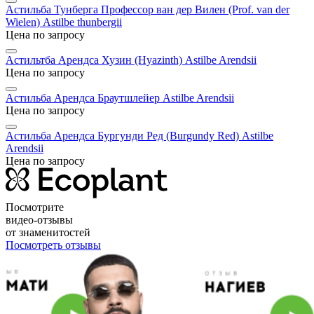
Астильба Тунберга Профессор ван дер Вилен (Prof. van der
Wielen)
Astilbe thunbergii
Цена по запросу
Астильтба Арендса Хузин (Hyazinth)
Astilbe Arendsii
Цена по запросу
Астильба Арендса Браутшлейер
Astilbe Arendsii
Цена по запросу
Астильба Арендса Бургунди Ред (Burgundy Red)
Astilbe
Arendsii
Цена по запросу
Посмотрите
видео-отзывы
от знаменитостей
Посмотреть отзывы