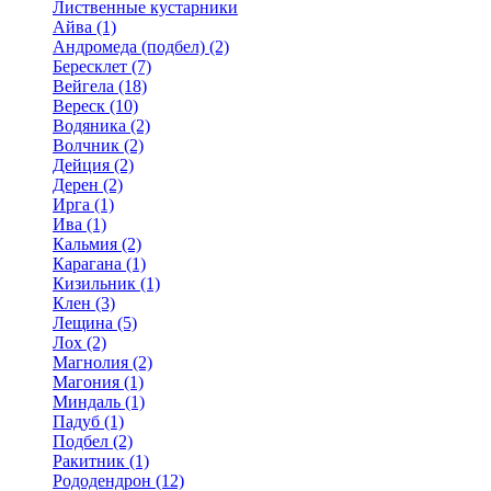
Лиственные кустарники
Айва (1)
Андромеда (подбел) (2)
Бересклет (7)
Вейгела (18)
Вереск (10)
Водяника (2)
Волчник (2)
Дейция (2)
Дерен (2)
Ирга (1)
Ива (1)
Кальмия (2)
Карагана (1)
Кизильник (1)
Клен (3)
Лещина (5)
Лох (2)
Магнолия (2)
Магония (1)
Миндаль (1)
Падуб (1)
Подбел (2)
Ракитник (1)
Рододендрон (12)