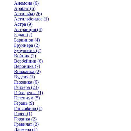
Анемона (6)
Арабис (6)
Астильба (26)
Астильбоидес (1)
Астра (9)
Астранция (4)
Бадан (2)
Барвинок (4)
Бруннера (2)
Бузульник (2)
Вейник (2)
Вербейник (6)
Вероника (7)
Волжанка (2)
Вудсия (1)
Гвоздика (6)
Гейхера (23)
Гейхерелла (1)
Гелениум (5)
Герань (9)
Гипсофила (1)
Горец (1)
Горянка (2)
Гравилат (2)
Дармера (1)