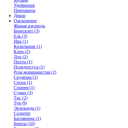
Мульча
Удобрения
Препараты
Декор
Озеленение
Живая изгородь
Бересклет (3)
Ель (3)
Ива (1)
Кизильник (1)
Клен (2)
Лох (2)
Пихта (1)
Псевдотсуга (1)
Роза морщинистая (2)
Скумпия (1)
Сосна (1)
Спирея (1)
Сумах (3)
Тис (2)
Туя (9)
Экзохорда (1)
Солитер
Багрянник (1)
Береза (10)