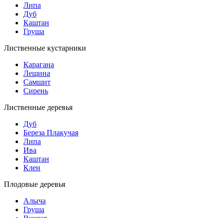
Липа
Дуб
Каштан
Груша
Лиственные кустарники
Карагана
Лещина
Самшит
Сирень
Лиственные деревья
Дуб
Береза Плакучая
Липа
Ива
Каштан
Клен
Плодовые деревья
Алыча
Груша