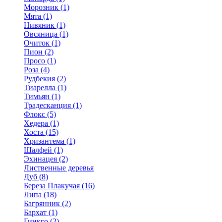
Морозник (1)
Мята (1)
Нивяник (1)
Овсяница (1)
Очиток (1)
Пион (2)
Просо (1)
Роза (4)
Рудбекия (2)
Тиарелла (1)
Тимьян (1)
Традесканция (1)
Флокс (5)
Хедера (1)
Хоста (15)
Хризантема (1)
Шалфей (1)
Эхинацея (2)
Лиственные деревья
Дуб (8)
Береза Плакучая (16)
Липа (18)
Багрянник (2)
Бархат (1)
Гинкго (2)