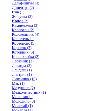
Дельфиниум (4)
Дицентра (2)
Ежа (1)
Живучка (2)
Ирис (12)
Камнеломка (3)
Клопогон (2)
Колокольчик (4)
Копытень (1)
Кореопсис (5)
Коровяк (2)
Котовник (5)
Кровохлебка (2)
Лабазник (3)
Лаванда (2)
Ландыш (1)
Лиатрис (1)
Лилейник (10)
Мак (1)
Медуница (2)
Мелколепестник (1)
Молиния (1)
Молодило (3)
Молочай (1)
Монарда (1)