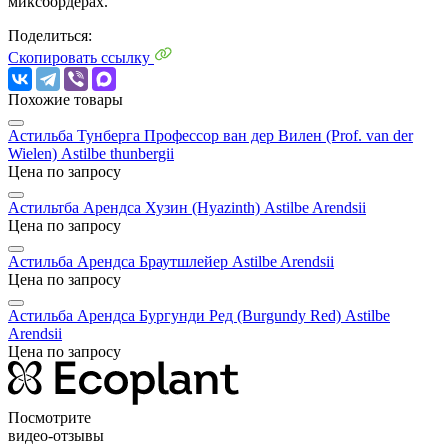
миксбордерах.
Поделиться:
Скопировать ссылку
Похожие товары
Астильба Тунберга Профессор ван дер Вилен (Prof. van der
Wielen)
Astilbe thunbergii
Цена по запросу
Астильтба Арендса Хузин (Hyazinth)
Astilbe Arendsii
Цена по запросу
Астильба Арендса Браутшлейер
Astilbe Arendsii
Цена по запросу
Астильба Арендса Бургунди Ред (Burgundy Red)
Astilbe
Arendsii
Цена по запросу
Посмотрите
видео-отзывы