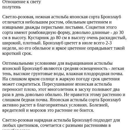
Отношение к свету
полутень
Светло-розовая, нежная астильба японская сорта Бронзлауб
отличается небольшим ростом, обильным цветением и
изящными дважды перистыми листьями. Соцветия этого
сорта имеют ромбовидную форму, довольно длинные - до 30
см в высоту. Кустарник до 80 см в высоту очень раскидистый,
широкий, плотный. Бронзлауб цветет в июле всего 2-3
недели, но его обильное и яркое цветение оправдывает такой
короткий срок.
Оптимальными условиями для выращивания астильбы
японской Бронзлауб являются средняя освещенность - легкая
тень, высокие грунтовые воды, влажная плодородная почва.
На слишком ярком солнце в жаркую погоду срок цветения
может сократиться. Пересушивание японская астильба
переносит плохо, этот многолетник в засуху поливают два
раза в день довольно обильно. Не нравится этому растению и
слишком бедная почва. Японская астильба сорта Бронзлауб
активно растет в благоприятных условиях. Болезней,
вредителей и морозов это растение не боится.
Светло-розовая нарядная астильба Бронзлауб подходит для
любых цветников, сочетается с разными растениями в