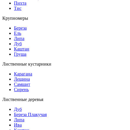
Пихта
Тис
Крупномеры
Береза
Ель
Липа
Дуб
Каштан
Груша
Лиственные кустарники
Карагана
Лещина
Самшит
Сирень
Лиственные деревья
Дуб
Береза Плакучая
Липа
Ива