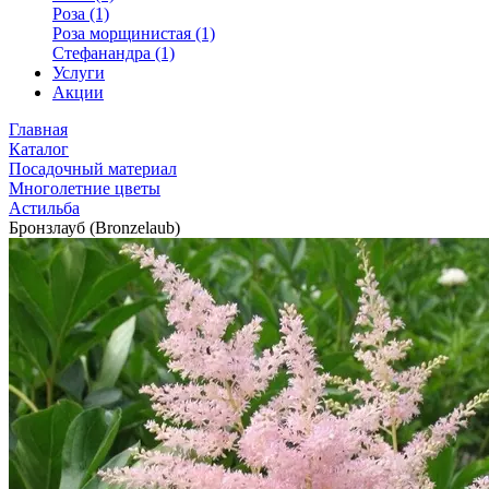
Роза (1)
Роза морщинистая (1)
Стефанандра (1)
Услуги
Акции
Главная
Каталог
Посадочный материал
Многолетние цветы
Астильба
Бронзлауб (Bronzelaub)