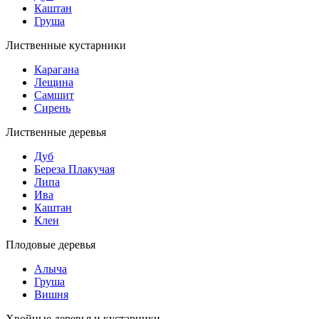
Каштан
Груша
Лиственные кустарники
Карагана
Лещина
Самшит
Сирень
Лиственные деревья
Дуб
Береза Плакучая
Липа
Ива
Каштан
Клен
Плодовые деревья
Алыча
Груша
Вишня
Хвойные деревья и кустарники