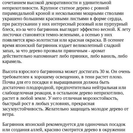
сочетанием высокой декоративности и удивительной
неприхотливости. Крупное статное дерево с ровной
пирамидальной кроной и несколькими мощными стволами
украшено большими красивыми листьями в форме сердца,
при распускании у них интересный розовый или пурпурный
блеск, из-за чего багрянник выглядит эффектно весной. К лету
листочки становятся темно-зелеными, а осенью у них
появляется ярко-золотистая или красная окраска. В осеннее
время японский багрянник издает великолепный сладкий
запах, за что дерево прозвали пряничным - аромат
действительно напоминает либо пряники, либо ваниль, либо
карамель.
Высота взрослого багрянника может достигать 30 м. Он очень
требователен к хорошему освещению, в тени растет плохо.
Почва для его посадки и выращивания должна быть
достаточно плодородной, предпочтительна нейтральная или
слабощелочная реакция, в остальном дерево неприхотливо,
растет в любой земле. У него отличная морозостойкость,
быстрый рост в любых условиях, прекрасная
засухоустойчивость. Желательно защищать молодое дерево от
ветра.
Багрянник японский рекомендуется для одиночных посадок
или создания аллей, красиво смотрится дерево в окружении