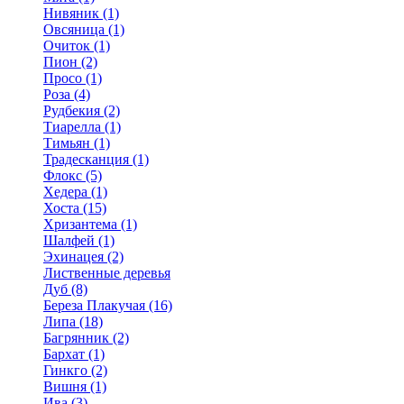
Нивяник (1)
Овсяница (1)
Очиток (1)
Пион (2)
Просо (1)
Роза (4)
Рудбекия (2)
Тиарелла (1)
Тимьян (1)
Традесканция (1)
Флокс (5)
Хедера (1)
Хоста (15)
Хризантема (1)
Шалфей (1)
Эхинацея (2)
Лиственные деревья
Дуб (8)
Береза Плакучая (16)
Липа (18)
Багрянник (2)
Бархат (1)
Гинкго (2)
Вишня (1)
Ива (3)