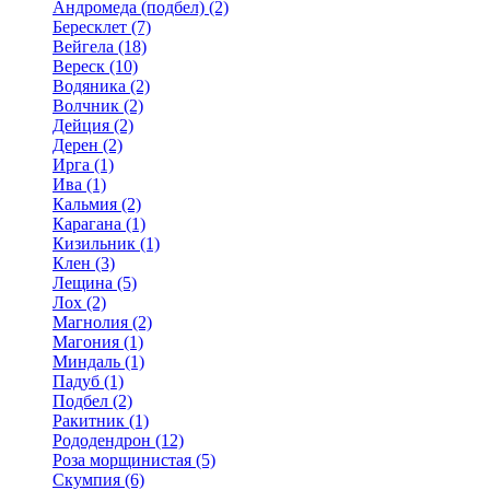
Андромеда (подбел) (2)
Бересклет (7)
Вейгела (18)
Вереск (10)
Водяника (2)
Волчник (2)
Дейция (2)
Дерен (2)
Ирга (1)
Ива (1)
Кальмия (2)
Карагана (1)
Кизильник (1)
Клен (3)
Лещина (5)
Лох (2)
Магнолия (2)
Магония (1)
Миндаль (1)
Падуб (1)
Подбел (2)
Ракитник (1)
Рододендрон (12)
Роза морщинистая (5)
Скумпия (6)