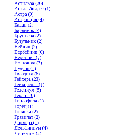
Астильба (26)
Астильбоидес (1)
Астра (9)
Астранция (4)
Бадан (2)
Барвинок (4)
Бруннера (2)
Бузульник (2)
Вейник (2)
Вербейник (6)
Вероника (7)
Волжанка (2)
Вудсия (1)
Гвоздика (6)
Гейхера (23)
Гейхерелла (1)
Гелениум (5)
Герань (9)
Гипсофила (1)
Горец (1)
Горянка (2)
Гравилат (2)
Дармера (1)
Дельфиниум (4)
Дицентра (2)