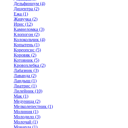
Дельфиниум (4)
Дицентра (2)
Ежа (1)
Живучка (2)
Ирис (12)
Камнеломка (3)
Клопогон (2)
Колокольчик (4)
Копытень (1)
Кореопсис (5)
Коровяк (2)
Котовник (5)
Кровохлебка (2)
Лабазник (3)
Лаванда (2)
Ландыш (1)
Лиатрис (1)
Лилейник (10)
Мак (1)
Медуница (2)
Мелколепестник (1)
Молиния (1)
Молодило (3)
Молочай (1)
Монарда (1)