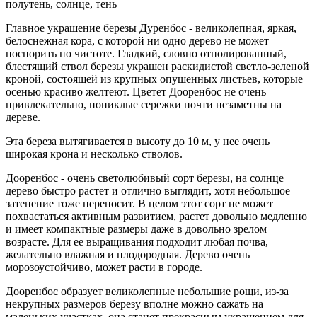
полутень, солнце, тень
Главное украшение березы Дуренбос - великолепная, яркая,
белоснежная кора, с которой ни одно дерево не может
поспорить по чистоте. Гладкий, словно отполированный,
блестящий ствол березы украшен раскидистой светло-зеленой
кроной, состоящей из крупных опушенных листьев, которые
осенью красиво желтеют. Цветет Дооренбос не очень
привлекательно, пониклые сережки почти незаметны на
дереве.
Эта береза вытягивается в высоту до 10 м, у нее очень
широкая крона и несколько стволов.
Дооренбос - очень светолюбивый сорт березы, на солнце
дерево быстро растет и отлично выглядит, хотя небольшое
затенение тоже переносит. В целом этот сорт не может
похвастаться активным развитием, растет довольно медленно
и имеет компактные размеры даже в довольно зрелом
возрасте. Для ее выращивания подходит любая почва,
желательно влажная и плодородная. Дерево очень
морозоустойчиво, может расти в городе.
Дооренбос образует великолепные небольшие рощи, из-за
некрупных размеров березу вполне можно сажать на
маленьких участках, она станет прекрасным украшением для