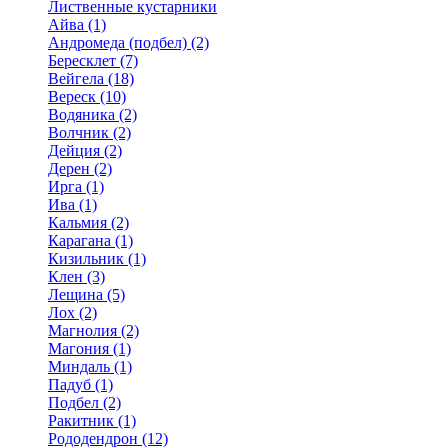
Лиственные кустарники
Айва (1)
Андромеда (подбел) (2)
Бересклет (7)
Вейгела (18)
Вереск (10)
Водяника (2)
Волчник (2)
Дейция (2)
Дерен (2)
Ирга (1)
Ива (1)
Кальмия (2)
Карагана (1)
Кизильник (1)
Клен (3)
Лещина (5)
Лох (2)
Магнолия (2)
Магония (1)
Миндаль (1)
Падуб (1)
Подбел (2)
Ракитник (1)
Рододендрон (12)