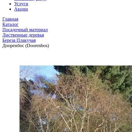
Услуги
Акции
Главная
Каталог
Посадочный материал
Лиственные деревья
Береза Плакучая
Дооренбос (Doorenbos)