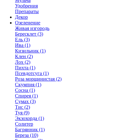
Мульча
Удобрения
Препараты
Декор
Озеленение
Живая изгородь
Бересклет (3)
Ель (3)
Ива (1)
Кизильник (1)
Клен (2)
Лох (2)
Пихта (1)
Псевдотсуга (1)
Роза морщинистая (2)
Скумпия (1)
Сосна (1)
Спирея (1)
Сумах (3)
Тис (2)
Туя (9)
Экзохорда (1)
Солитер
Багрянник (1)
Береза (10)