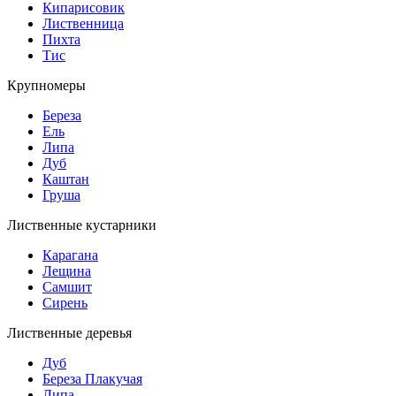
Кипарисовик
Лиственница
Пихта
Тис
Крупномеры
Береза
Ель
Липа
Дуб
Каштан
Груша
Лиственные кустарники
Карагана
Лещина
Самшит
Сирень
Лиственные деревья
Дуб
Береза Плакучая
Липа