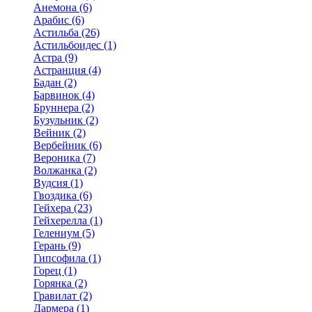
Анемона (6)
Арабис (6)
Астильба (26)
Астильбоидес (1)
Астра (9)
Астранция (4)
Бадан (2)
Барвинок (4)
Бруннера (2)
Бузульник (2)
Вейник (2)
Вербейник (6)
Вероника (7)
Волжанка (2)
Вудсия (1)
Гвоздика (6)
Гейхера (23)
Гейхерелла (1)
Гелениум (5)
Герань (9)
Гипсофила (1)
Горец (1)
Горянка (2)
Гравилат (2)
Дармера (1)