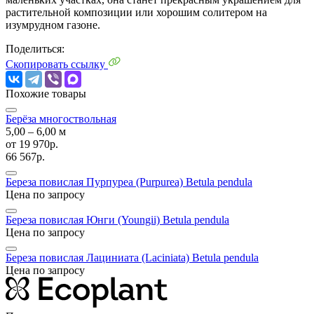
растительной композиции или хорошим солитером на
изумрудном газоне.
Поделиться:
Скопировать ссылку
Похожие товары
Берёза многоствольная
5,00 ‒ 6,00 м
от
19 970р.
66 567р.
Береза повислая Пурпуреа (Purpurea)
Betula pendula
Цена по запросу
Береза повислая Юнги (Youngii)
Betula pendula
Цена по запросу
Береза повислая Лациниата (Laciniata)
Betula pendula
Цена по запросу