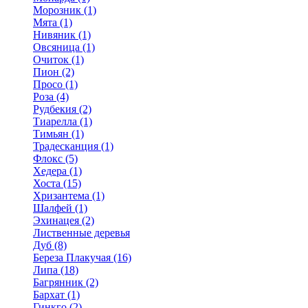
Морозник (1)
Мята (1)
Нивяник (1)
Овсяница (1)
Очиток (1)
Пион (2)
Просо (1)
Роза (4)
Рудбекия (2)
Тиарелла (1)
Тимьян (1)
Традесканция (1)
Флокс (5)
Хедера (1)
Хоста (15)
Хризантема (1)
Шалфей (1)
Эхинацея (2)
Лиственные деревья
Дуб (8)
Береза Плакучая (16)
Липа (18)
Багрянник (2)
Бархат (1)
Гинкго (2)