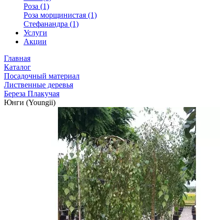
Роза (1)
Роза морщинистая (1)
Стефанандра (1)
Услуги
Акции
Главная
Каталог
Посадочный материал
Лиственные деревья
Береза Плакучая
Юнги (Youngii)