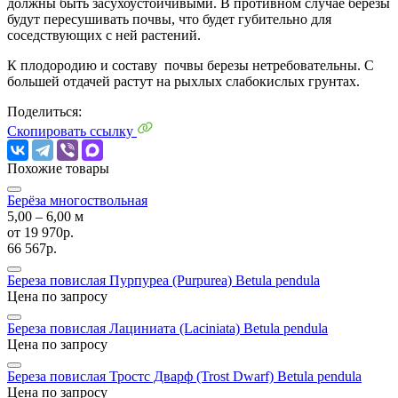
должны быть засухоустойчивыми. В противном случае березы
будут пересушивать почвы, что будет губительно для
соседствующих с ней растений.
К плодородию и составу почвы березы нетребовательны. С
большей отдачей растут на рыхлых слабокислых грунтах.
Поделиться:
Скопировать ссылку
Похожие товары
Берёза многоствольная
5,00 ‒ 6,00 м
от
19 970р.
66 567р.
Береза повислая Пурпуреа (Purpurea)
Betula pendula
Цена по запросу
Береза повислая Лациниата (Laciniata)
Betula pendula
Цена по запросу
Береза повислая Тростс Дварф (Trost Dwarf)
Betula pendula
Цена по запросу