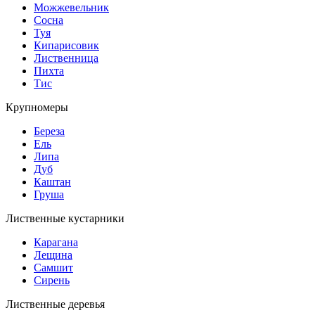
Можжевельник
Сосна
Туя
Кипарисовик
Лиственница
Пихта
Тис
Крупномеры
Береза
Ель
Липа
Дуб
Каштан
Груша
Лиственные кустарники
Карагана
Лещина
Самшит
Сирень
Лиственные деревья