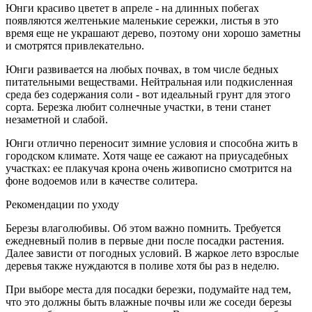
Юнги красиво цветет в апреле - на длинных побегах
появляются желтенькие маленькие сережки, листья в это
время еще не украшают дерево, поэтому они хорошо заметны
и смотрятся привлекательно.
Юнги развивается на любых почвах, в том числе бедных
питательными веществами. Нейтральная или подкисленная
среда без содержания соли - вот идеальный грунт для этого
сорта. Березка любит солнечные участки, в тени станет
незаметной и слабой.
Юнги отлично переносит зимние условия и способна жить в
городском климате. Хотя чаще ее сажают на приусадебных
участках: ее плакучая крона очень живописно смотрится на
фоне водоемов или в качестве солитера.
Рекомендации по уходу
Березы влаголюбивы. Об этом важно помнить. Требуется
ежедневный полив в первые дни после посадки растения.
Далее зависти от погодных условий. В жаркое лето взрослые
деревья также нуждаются в поливе хотя бы раз в неделю.
При выборе места для посадки березки, подумайте над тем,
что это должны быть влажные почвы или же соседи березы