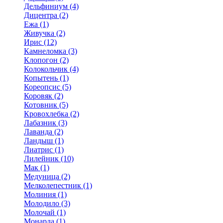
Дельфиниум (4)
Дицентра (2)
Ежа (1)
Живучка (2)
Ирис (12)
Камнеломка (3)
Клопогон (2)
Колокольчик (4)
Копытень (1)
Кореопсис (5)
Коровяк (2)
Котовник (5)
Кровохлебка (2)
Лабазник (3)
Лаванда (2)
Ландыш (1)
Лиатрис (1)
Лилейник (10)
Мак (1)
Медуница (2)
Мелколепестник (1)
Молиния (1)
Молодило (3)
Молочай (1)
Монарда (1)