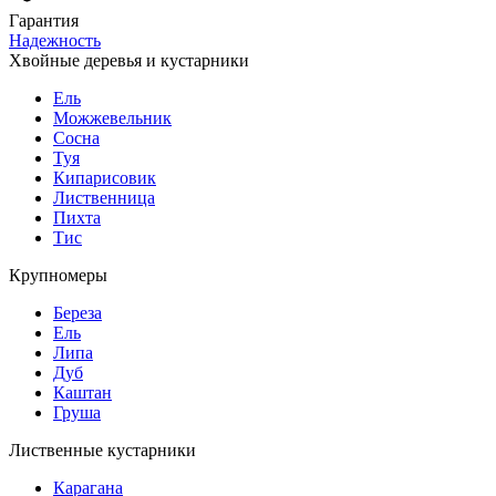
Гарантия
Надежность
Хвойные деревья и кустарники
Ель
Можжевельник
Сосна
Туя
Кипарисовик
Лиственница
Пихта
Тис
Крупномеры
Береза
Ель
Липа
Дуб
Каштан
Груша
Лиственные кустарники
Карагана