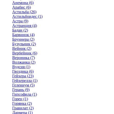
Анемона (6)
Арабис (6)
Астильба (26)
Астильбоидес (1)
Астра (9)
Астранция (4)
Бадан (2)
Барвинок (4)
Бруннера (2)
Бузульник (2)
Вейник (2)
Вербейник (6)
Вероника (7)
Волжанка (2)
Вудсия (1)
Гвоздика (6)
Гейхера (23)
Гейхерелла (1)
Гелениум (5)
Герань (9)
Гипсофила (1)
Горец (1)
Горянка (2)
Гравилат (2)
Дармера (1)