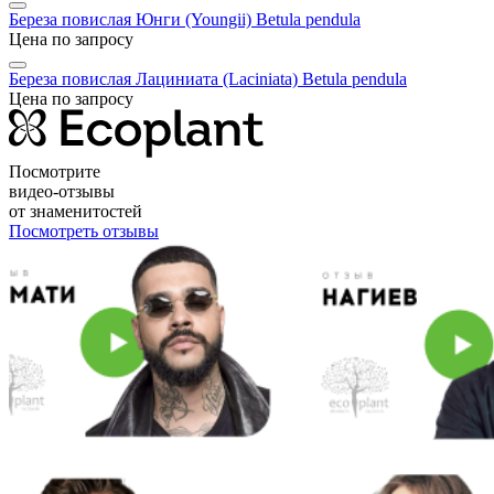
Береза повислая Юнги (Youngii)
Betula pendula
Цена по запросу
Береза повислая Лациниата (Laciniata)
Betula pendula
Цена по запросу
Посмотрите
видео-отзывы
от знаменитостей
Посмотреть отзывы