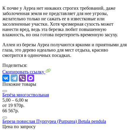
К почве у Ауреа нет никаких строгих требований, даже
заболоченная земля не представляет для нее угрозы,
желательно только не сажать ее в известковые или
засолененные участки. Хотя чрезмерная сухость может
нанести вред, ведь эта березка любит повышенную
влажность, но она готова перетерпеть временную засуху.
Аллеи из березы Ауреа получаются яркими и приятными для
глаза, это дерево идеально для мест отдыха, красиво
смотрится в одиночных посадках.
Поделиться:
Скопировать ссылку
Похожие товары
Берёза многоствольная
5,00 ‒ 6,00 м
от
19 970р.
66 567р.
Береза повислая Пурпуреа (Purpurea)
Betula pendula
Цена по запросу