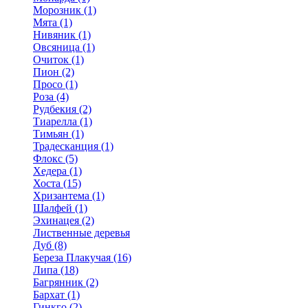
Морозник (1)
Мята (1)
Нивяник (1)
Овсяница (1)
Очиток (1)
Пион (2)
Просо (1)
Роза (4)
Рудбекия (2)
Тиарелла (1)
Тимьян (1)
Традесканция (1)
Флокс (5)
Хедера (1)
Хоста (15)
Хризантема (1)
Шалфей (1)
Эхинацея (2)
Лиственные деревья
Дуб (8)
Береза Плакучая (16)
Липа (18)
Багрянник (2)
Бархат (1)
Гинкго (2)