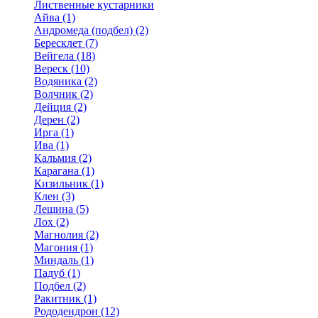
Лиственные кустарники
Айва (1)
Андромеда (подбел) (2)
Бересклет (7)
Вейгела (18)
Вереск (10)
Водяника (2)
Волчник (2)
Дейция (2)
Дерен (2)
Ирга (1)
Ива (1)
Кальмия (2)
Карагана (1)
Кизильник (1)
Клен (3)
Лещина (5)
Лох (2)
Магнолия (2)
Магония (1)
Миндаль (1)
Падуб (1)
Подбел (2)
Ракитник (1)
Рододендрон (12)