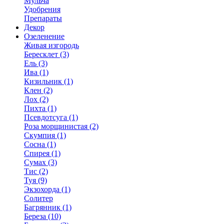
Мульча
Удобрения
Препараты
Декор
Озеленение
Живая изгородь
Бересклет (3)
Ель (3)
Ива (1)
Кизильник (1)
Клен (2)
Лох (2)
Пихта (1)
Псевдотсуга (1)
Роза морщинистая (2)
Скумпия (1)
Сосна (1)
Спирея (1)
Сумах (3)
Тис (2)
Туя (9)
Экзохорда (1)
Солитер
Багрянник (1)
Береза (10)