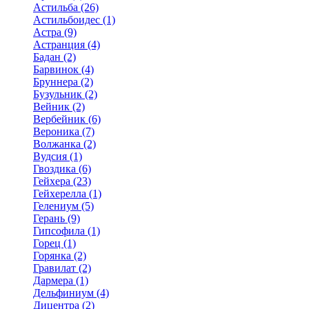
Астильба (26)
Астильбоидес (1)
Астра (9)
Астранция (4)
Бадан (2)
Барвинок (4)
Бруннера (2)
Бузульник (2)
Вейник (2)
Вербейник (6)
Вероника (7)
Волжанка (2)
Вудсия (1)
Гвоздика (6)
Гейхера (23)
Гейхерелла (1)
Гелениум (5)
Герань (9)
Гипсофила (1)
Горец (1)
Горянка (2)
Гравилат (2)
Дармера (1)
Дельфиниум (4)
Дицентра (2)