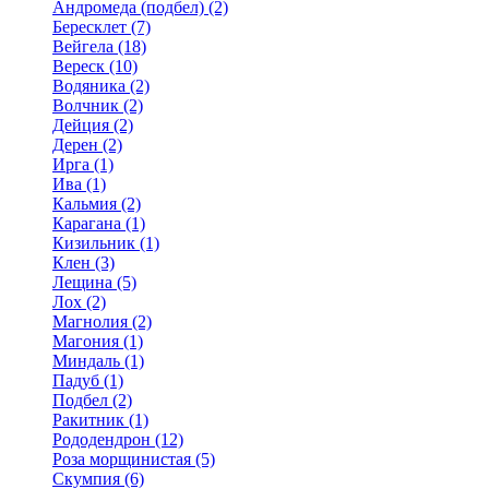
Андромеда (подбел) (2)
Бересклет (7)
Вейгела (18)
Вереск (10)
Водяника (2)
Волчник (2)
Дейция (2)
Дерен (2)
Ирга (1)
Ива (1)
Кальмия (2)
Карагана (1)
Кизильник (1)
Клен (3)
Лещина (5)
Лох (2)
Магнолия (2)
Магония (1)
Миндаль (1)
Падуб (1)
Подбел (2)
Ракитник (1)
Рододендрон (12)
Роза морщинистая (5)
Скумпия (6)