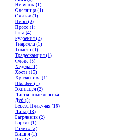
Нивяник (1)
Овсяница (1)
Очиток (1)
Пион (2)
Просо (1)
Роза (4)
Рудбекия (2)
Тиарелла (1)
Тимьян (1)
Традесканция (1)
Флокс (5)
Хедера (1)
Хоста (15)
Хризантема (1)
Шалфей (1)
Эхинацея (2)
Лиственные деревья
Дуб (8)
Береза Плакучая (16)
Липа (18)
Багрянник (2)
Бархат (1)
Гинкго (2)
Вишня (1)
Ива (3)