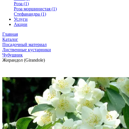
Роза (1)
Роза морщинистая (1)
Стефанандра (1)
Услуги
Акции
Главная
Каталог
Посадочный материал
Лиственные кустарники
Чубушник
Жирандол (Girandole)