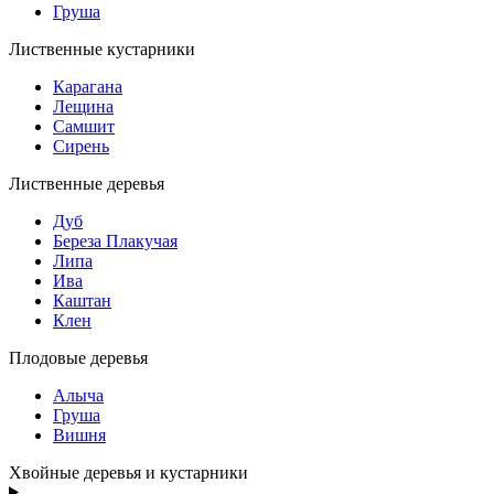
Груша
Лиственные кустарники
Карагана
Лещина
Самшит
Сирень
Лиственные деревья
Дуб
Береза Плакучая
Липа
Ива
Каштан
Клен
Плодовые деревья
Алыча
Груша
Вишня
Хвойные деревья и кустарники