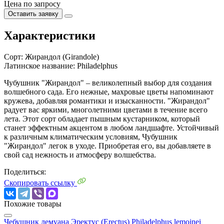
Цена по запросу
Оставить заявку
Характеристики
Сорт:
Жирандол (Girandole)
Латинское название:
Philadelphus
Чубушник "Жирандол" – великолепный выбор для создания
волшебного сада. Его нежные, махровые цветы напоминают
кружева, добавляя романтики и изысканности. "Жирандол"
радует вас яркими, многолетними цветами в течение всего
лета. Этот сорт обладает пышным кустарником, который
станет эффектным акцентом в любом ландшафте. Устойчивый
к различным климатическим условиям, Чубушник
"Жирандол" легок в уходе. Приобретая его, вы добавляете в
свой сад нежность и атмосферу волшебства.
Поделиться:
Скопировать ссылку
Похожие товары
Чебушник лемуана Эректус (Erectus)
Philadelphus lemoinei