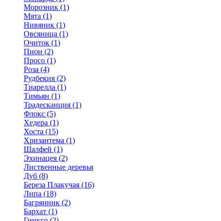
Морозник (1)
Мята (1)
Нивяник (1)
Овсяница (1)
Очиток (1)
Пион (2)
Просо (1)
Роза (4)
Рудбекия (2)
Тиарелла (1)
Тимьян (1)
Традесканция (1)
Флокс (5)
Хедера (1)
Хоста (15)
Хризантема (1)
Шалфей (1)
Эхинацея (2)
Лиственные деревья
Дуб (8)
Береза Плакучая (16)
Липа (18)
Багрянник (2)
Бархат (1)
Гинкго (2)