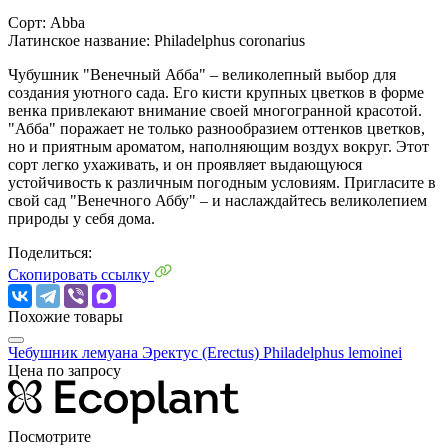
Сорт:
Abba
Латинское название:
Philadelphus coronarius
Чубушник "Венечный Абба" – великолепный выбор для
создания уютного сада. Его кисти крупных цветков в форме
венка привлекают внимание своей многогранной красотой.
"Абба" поражает не только разнообразием оттенков цветков,
но и приятным ароматом, наполняющим воздух вокруг. Этот
сорт легко ухаживать, и он проявляет выдающуюся
устойчивость к различным погодным условиям. Пригласите в
свой сад "Венечного Аббу" – и наслаждайтесь великолепием
природы у себя дома.
Поделиться:
Скопировать ссылку
Похожие товары
Чебушник лемуана Эректус (Erectus)
Philadelphus lemoinei
Цена по запросу
Посмотрите