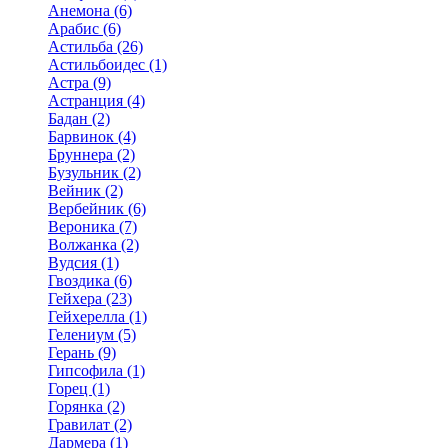
Анемона (6)
Арабис (6)
Астильба (26)
Астильбоидес (1)
Астра (9)
Астранция (4)
Бадан (2)
Барвинок (4)
Бруннера (2)
Бузульник (2)
Вейник (2)
Вербейник (6)
Вероника (7)
Волжанка (2)
Вудсия (1)
Гвоздика (6)
Гейхера (23)
Гейхерелла (1)
Гелениум (5)
Герань (9)
Гипсофила (1)
Горец (1)
Горянка (2)
Гравилат (2)
Дармера (1)