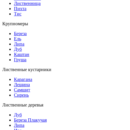
Лиственница
Пихта
Тис
Крупномеры
Береза
Ель
Липа
Дуб
Каштан
Груша
Лиственные кустарники
Карагана
Лещина
Самшит
Сирень
Лиственные деревья
Дуб
Береза Плакучая
Липа