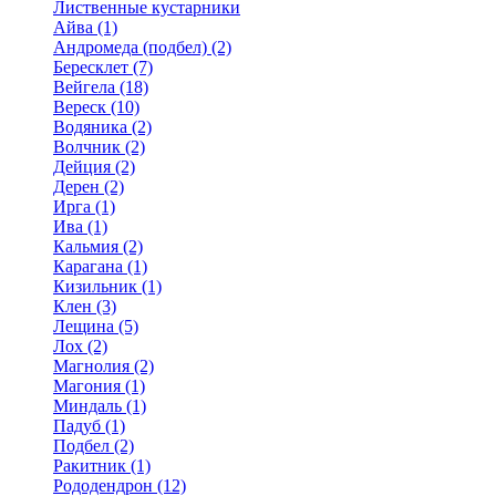
Лиственные кустарники
Айва (1)
Андромеда (подбел) (2)
Бересклет (7)
Вейгела (18)
Вереск (10)
Водяника (2)
Волчник (2)
Дейция (2)
Дерен (2)
Ирга (1)
Ива (1)
Кальмия (2)
Карагана (1)
Кизильник (1)
Клен (3)
Лещина (5)
Лох (2)
Магнолия (2)
Магония (1)
Миндаль (1)
Падуб (1)
Подбел (2)
Ракитник (1)
Рододендрон (12)