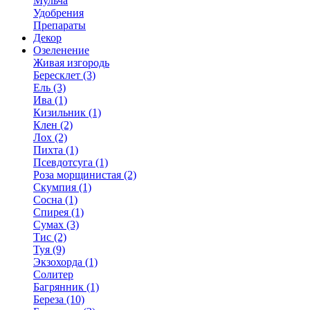
Мульча
Удобрения
Препараты
Декор
Озеленение
Живая изгородь
Бересклет (3)
Ель (3)
Ива (1)
Кизильник (1)
Клен (2)
Лох (2)
Пихта (1)
Псевдотсуга (1)
Роза морщинистая (2)
Скумпия (1)
Сосна (1)
Спирея (1)
Сумах (3)
Тис (2)
Туя (9)
Экзохорда (1)
Солитер
Багрянник (1)
Береза (10)