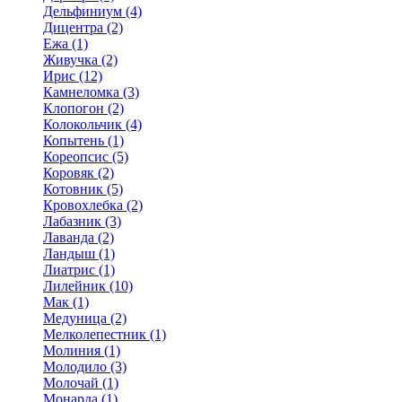
Дельфиниум (4)
Дицентра (2)
Ежа (1)
Живучка (2)
Ирис (12)
Камнеломка (3)
Клопогон (2)
Колокольчик (4)
Копытень (1)
Кореопсис (5)
Коровяк (2)
Котовник (5)
Кровохлебка (2)
Лабазник (3)
Лаванда (2)
Ландыш (1)
Лиатрис (1)
Лилейник (10)
Мак (1)
Медуница (2)
Мелколепестник (1)
Молиния (1)
Молодило (3)
Молочай (1)
Монарда (1)