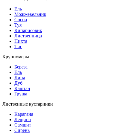
Ель
Можжевельник
Сосна
Туя
Кипарисовик
Лиственница
Пихта
Тис
Крупномеры
Береза
Ель
Липа
Дуб
Каштан
Груша
Лиственные кустарники
Карагана
Лещина
Самшит
Сирень