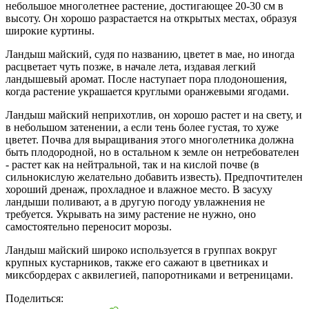
небольшое многолетнее растение, достигающее 20-30 см в
высоту. Он хорошо разрастается на открытых местах, образуя
широкие куртины.
Ландыш майский, судя по названию, цветет в мае, но иногда
расцветает чуть позже, в начале лета, издавая легкий
ландышевый аромат. После наступает пора плодоношения,
когда растение украшается круглыми оранжевыми ягодами.
Ландыш майский неприхотлив, он хорошо растет и на свету, и
в небольшом затенении, а если тень более густая, то хуже
цветет. Почва для выращивания этого многолетника должна
быть плодородной, но в остальном к земле он нетребователен
- растет как на нейтральной, так и на кислой почве (в
сильнокислую желательно добавить известь). Предпочтителен
хороший дренаж, прохладное и влажное место. В засуху
ландыши поливают, а в другую погоду увлажнения не
требуется. Укрывать на зиму растение не нужно, оно
самостоятельно переносит морозы.
Ландыш майский широко используется в группах вокруг
крупных кустарников, также его сажают в цветниках и
миксбордерах с аквилегией, папоротниками и ветреницами.
Поделиться: