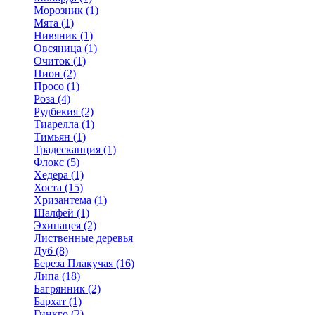
Морозник (1)
Мята (1)
Нивяник (1)
Овсяница (1)
Очиток (1)
Пион (2)
Просо (1)
Роза (4)
Рудбекия (2)
Тиарелла (1)
Тимьян (1)
Традесканция (1)
Флокс (5)
Хедера (1)
Хоста (15)
Хризантема (1)
Шалфей (1)
Эхинацея (2)
Лиственные деревья
Дуб (8)
Береза Плакучая (16)
Липа (18)
Багрянник (2)
Бархат (1)
Гинкго (2)