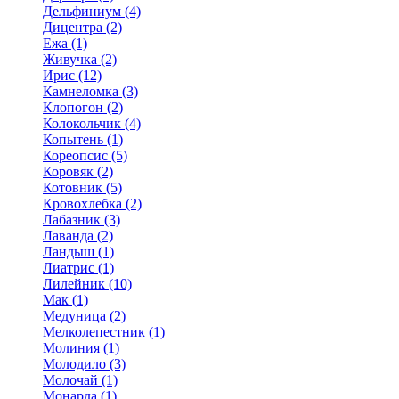
Дельфиниум (4)
Дицентра (2)
Ежа (1)
Живучка (2)
Ирис (12)
Камнеломка (3)
Клопогон (2)
Колокольчик (4)
Копытень (1)
Кореопсис (5)
Коровяк (2)
Котовник (5)
Кровохлебка (2)
Лабазник (3)
Лаванда (2)
Ландыш (1)
Лиатрис (1)
Лилейник (10)
Мак (1)
Медуница (2)
Мелколепестник (1)
Молиния (1)
Молодило (3)
Молочай (1)
Монарда (1)