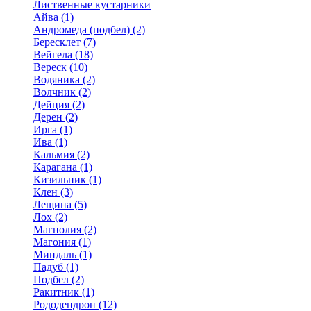
Лиственные кустарники
Айва (1)
Андромеда (подбел) (2)
Бересклет (7)
Вейгела (18)
Вереск (10)
Водяника (2)
Волчник (2)
Дейция (2)
Дерен (2)
Ирга (1)
Ива (1)
Кальмия (2)
Карагана (1)
Кизильник (1)
Клен (3)
Лещина (5)
Лох (2)
Магнолия (2)
Магония (1)
Миндаль (1)
Падуб (1)
Подбел (2)
Ракитник (1)
Рододендрон (12)