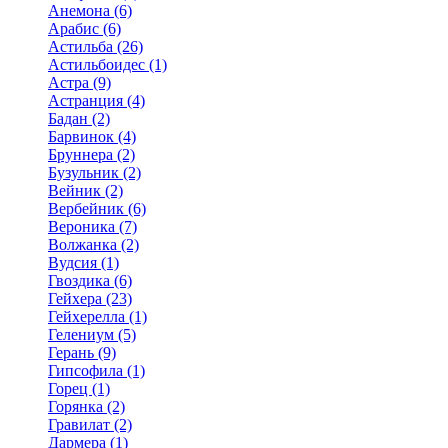
Анемона (6)
Арабис (6)
Астильба (26)
Астильбоидес (1)
Астра (9)
Астранция (4)
Бадан (2)
Барвинок (4)
Бруннера (2)
Бузульник (2)
Вейник (2)
Вербейник (6)
Вероника (7)
Волжанка (2)
Вудсия (1)
Гвоздика (6)
Гейхера (23)
Гейхерелла (1)
Гелениум (5)
Герань (9)
Гипсофила (1)
Горец (1)
Горянка (2)
Гравилат (2)
Дармера (1)