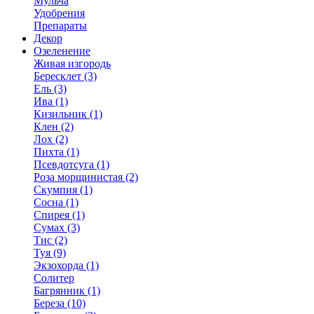
Мульча
Удобрения
Препараты
Декор
Озеленение
Живая изгородь
Бересклет (3)
Ель (3)
Ива (1)
Кизильник (1)
Клен (2)
Лох (2)
Пихта (1)
Псевдотсуга (1)
Роза морщинистая (2)
Скумпия (1)
Сосна (1)
Спирея (1)
Сумах (3)
Тис (2)
Туя (9)
Экзохорда (1)
Солитер
Багрянник (1)
Береза (10)