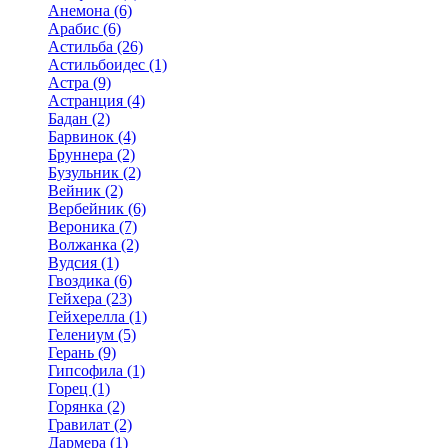
Анемона (6)
Арабис (6)
Астильба (26)
Астильбоидес (1)
Астра (9)
Астранция (4)
Бадан (2)
Барвинок (4)
Бруннера (2)
Бузульник (2)
Вейник (2)
Вербейник (6)
Вероника (7)
Волжанка (2)
Вудсия (1)
Гвоздика (6)
Гейхера (23)
Гейхерелла (1)
Гелениум (5)
Герань (9)
Гипсофила (1)
Горец (1)
Горянка (2)
Гравилат (2)
Дармера (1)