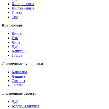
Кипарисовик
Лиственница
Пихта
Тис
Крупномеры
Береза
Ель
Липа
Дуб
Каштан
Груша
Лиственные кустарники
Карагана
Лещина
Самшит
Сирень
Лиственные деревья
Дуб
Береза Плакучая