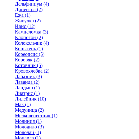
Дельфиниум (4)
Дицентра (2)
Ежа (1)
Живучка (2)
Ирис (12)
Камнеломка (3)
Клопогон (2)
Колокольчик (4)
Копытень (1)
Кореопсис (5)
Коровяк (2)
Котовник (5)
Кровохлебка (2)
Лабазник (3)
Лаванда (2)
Ландыш (1)
Лиатрис (1)
Лилейник (10)
Мак (1)
Медуница (2)
Мелколепестник (1)
Молиния (1)
Молодило (3)
Молочай (1)
Монарда (1)