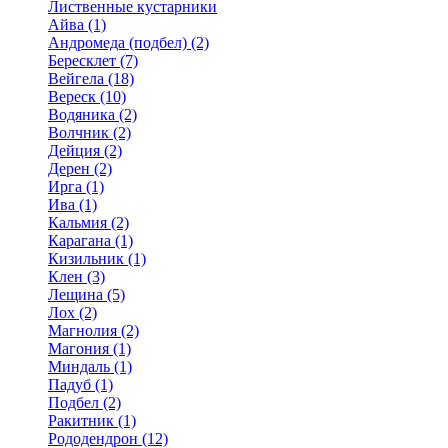
Лиственные кустарники
Айва (1)
Андромеда (подбел) (2)
Бересклет (7)
Вейгела (18)
Вереск (10)
Водяника (2)
Волчник (2)
Дейция (2)
Дерен (2)
Ирга (1)
Ива (1)
Кальмия (2)
Карагана (1)
Кизильник (1)
Клен (3)
Лещина (5)
Лох (2)
Магнолия (2)
Магония (1)
Миндаль (1)
Падуб (1)
Подбел (2)
Ракитник (1)
Рододендрон (12)