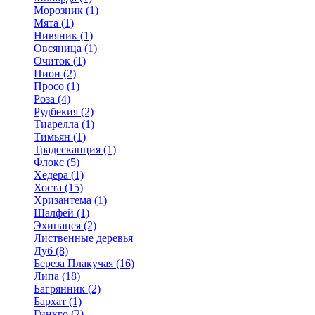
Морозник (1)
Мята (1)
Нивяник (1)
Овсяница (1)
Очиток (1)
Пион (2)
Просо (1)
Роза (4)
Рудбекия (2)
Тиарелла (1)
Тимьян (1)
Традесканция (1)
Флокс (5)
Хедера (1)
Хоста (15)
Хризантема (1)
Шалфей (1)
Эхинацея (2)
Лиственные деревья
Дуб (8)
Береза Плакучая (16)
Липа (18)
Багрянник (2)
Бархат (1)
Гинкго (2)