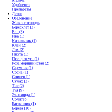
Мульча
Удобрения
Препараты
Декор
Озеленение
Живая изгородь
Бересклет (3)
Ель (3)
Ива (1)
Кизильник (1)
Клен (2)
Лох (2)
Пихта (1)
Псевдотсуга (1)
Роза морщинистая (2)
Скумпия (1)
Сосна (1)
Спирея (1)
Сумах (3)
Тис (2)
Туя (9)
Экзохорда (1)
Солитер
Багрянник (1)
Береза (10)