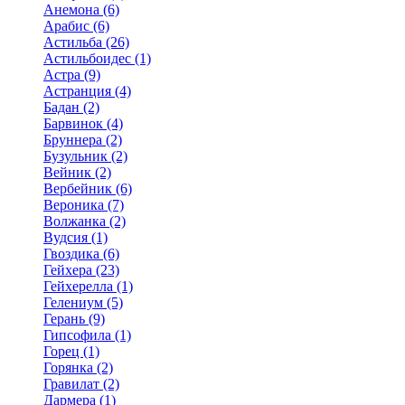
Анемона (6)
Арабис (6)
Астильба (26)
Астильбоидес (1)
Астра (9)
Астранция (4)
Бадан (2)
Барвинок (4)
Бруннера (2)
Бузульник (2)
Вейник (2)
Вербейник (6)
Вероника (7)
Волжанка (2)
Вудсия (1)
Гвоздика (6)
Гейхера (23)
Гейхерелла (1)
Гелениум (5)
Герань (9)
Гипсофила (1)
Горец (1)
Горянка (2)
Гравилат (2)
Дармера (1)