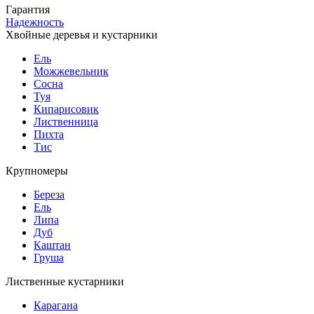
Гарантия
Надежность
Хвойные деревья и кустарники
Ель
Можжевельник
Сосна
Туя
Кипарисовик
Лиственница
Пихта
Тис
Крупномеры
Береза
Ель
Липа
Дуб
Каштан
Груша
Лиственные кустарники
Карагана