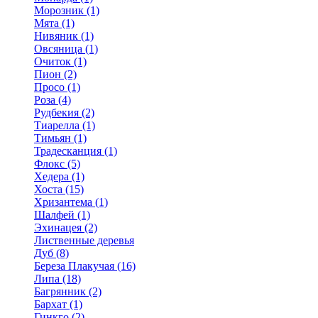
Морозник (1)
Мята (1)
Нивяник (1)
Овсяница (1)
Очиток (1)
Пион (2)
Просо (1)
Роза (4)
Рудбекия (2)
Тиарелла (1)
Тимьян (1)
Традесканция (1)
Флокс (5)
Хедера (1)
Хоста (15)
Хризантема (1)
Шалфей (1)
Эхинацея (2)
Лиственные деревья
Дуб (8)
Береза Плакучая (16)
Липа (18)
Багрянник (2)
Бархат (1)
Гинкго (2)