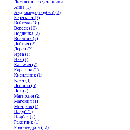
Лиственные кустарники
Айва (1)
Андромеда (подбел) (2)
Бересклет (7)
Вейгела (18)
Вереск (10)
Водяника (2)
Волчник (2)
Дейция (2)
Дерен (2)
Ирга (1)
Ива (1)
Кальмия (2)
Карагана (1)
Кизильник (1)
Клен (3)
Лещина (5)
Лох (2)
Магнолия (2)
Магония (1)
Миндаль (1)
Падуб (1)
Подбел (2)
Ракитник (1)
Рододендрон (12)