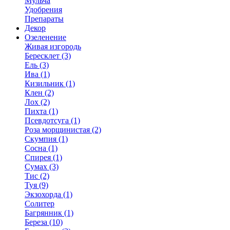
Мульча
Удобрения
Препараты
Декор
Озеленение
Живая изгородь
Бересклет (3)
Ель (3)
Ива (1)
Кизильник (1)
Клен (2)
Лох (2)
Пихта (1)
Псевдотсуга (1)
Роза морщинистая (2)
Скумпия (1)
Сосна (1)
Спирея (1)
Сумах (3)
Тис (2)
Туя (9)
Экзохорда (1)
Солитер
Багрянник (1)
Береза (10)