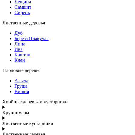
Лещина
Самшит
Сирень
Лиственные деревья
Дуб
Береза Плакучая
Липа
Ива
Каштан
Клен
Плодовые деревья
Алыча
Груша
Вишня
Хвойные деревья и кустарники
Крупномеры
Лиственные кустарники
Лиственные деревья