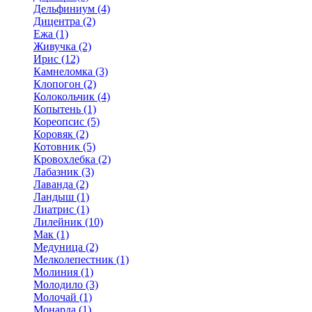
Дельфиниум (4)
Дицентра (2)
Ежа (1)
Живучка (2)
Ирис (12)
Камнеломка (3)
Клопогон (2)
Колокольчик (4)
Копытень (1)
Кореопсис (5)
Коровяк (2)
Котовник (5)
Кровохлебка (2)
Лабазник (3)
Лаванда (2)
Ландыш (1)
Лиатрис (1)
Лилейник (10)
Мак (1)
Медуница (2)
Мелколепестник (1)
Молиния (1)
Молодило (3)
Молочай (1)
Монарда (1)