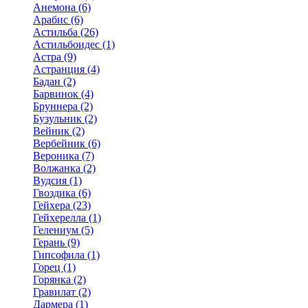
Анемона (6)
Арабис (6)
Астильба (26)
Астильбоидес (1)
Астра (9)
Астранция (4)
Бадан (2)
Барвинок (4)
Бруннера (2)
Бузульник (2)
Вейник (2)
Вербейник (6)
Вероника (7)
Волжанка (2)
Вудсия (1)
Гвоздика (6)
Гейхера (23)
Гейхерелла (1)
Гелениум (5)
Герань (9)
Гипсофила (1)
Горец (1)
Горянка (2)
Гравилат (2)
Дармера (1)