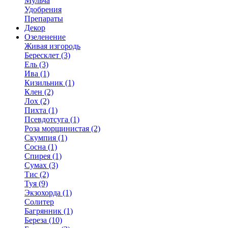
Мульча
Удобрения
Препараты
Декор
Озеленение
Живая изгородь
Бересклет (3)
Ель (3)
Ива (1)
Кизильник (1)
Клен (2)
Лох (2)
Пихта (1)
Псевдотсуга (1)
Роза морщинистая (2)
Скумпия (1)
Сосна (1)
Спирея (1)
Сумах (3)
Тис (2)
Туя (9)
Экзохорда (1)
Солитер
Багрянник (1)
Береза (10)