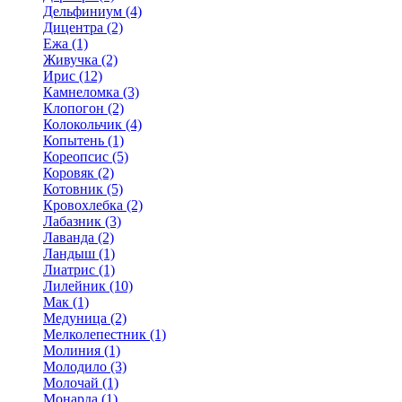
Дельфиниум (4)
Дицентра (2)
Ежа (1)
Живучка (2)
Ирис (12)
Камнеломка (3)
Клопогон (2)
Колокольчик (4)
Копытень (1)
Кореопсис (5)
Коровяк (2)
Котовник (5)
Кровохлебка (2)
Лабазник (3)
Лаванда (2)
Ландыш (1)
Лиатрис (1)
Лилейник (10)
Мак (1)
Медуница (2)
Мелколепестник (1)
Молиния (1)
Молодило (3)
Молочай (1)
Монарда (1)