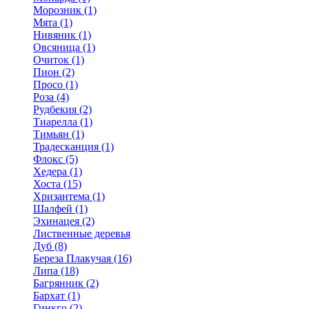
Морозник (1)
Мята (1)
Нивяник (1)
Овсяница (1)
Очиток (1)
Пион (2)
Просо (1)
Роза (4)
Рудбекия (2)
Тиарелла (1)
Тимьян (1)
Традесканция (1)
Флокс (5)
Хедера (1)
Хоста (15)
Хризантема (1)
Шалфей (1)
Эхинацея (2)
Лиственные деревья
Дуб (8)
Береза Плакучая (16)
Липа (18)
Багрянник (2)
Бархат (1)
Гинкго (2)