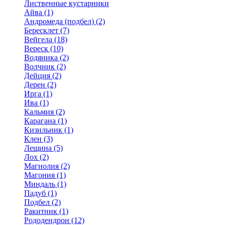
Лиственные кустарники
Айва (1)
Андромеда (подбел) (2)
Бересклет (7)
Вейгела (18)
Вереск (10)
Водяника (2)
Волчник (2)
Дейция (2)
Дерен (2)
Ирга (1)
Ива (1)
Кальмия (2)
Карагана (1)
Кизильник (1)
Клен (3)
Лещина (5)
Лох (2)
Магнолия (2)
Магония (1)
Миндаль (1)
Падуб (1)
Подбел (2)
Ракитник (1)
Рододендрон (12)