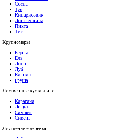
Сосна
Туя
Кипарисовик
Лиственница
Пихта
Тис
Крупномеры
Береза
Ель
Липа
Дуб
Каштан
Груша
Лиственные кустарники
Карагана
Лещина
Самшит
Сирень
Лиственные деревья