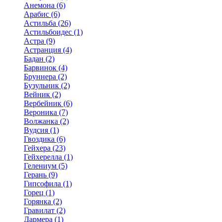
Анемона (6)
Арабис (6)
Астильба (26)
Астильбоидес (1)
Астра (9)
Астранция (4)
Бадан (2)
Барвинок (4)
Бруннера (2)
Бузульник (2)
Вейник (2)
Вербейник (6)
Вероника (7)
Волжанка (2)
Вудсия (1)
Гвоздика (6)
Гейхера (23)
Гейхерелла (1)
Гелениум (5)
Герань (9)
Гипсофила (1)
Горец (1)
Горянка (2)
Гравилат (2)
Дармера (1)