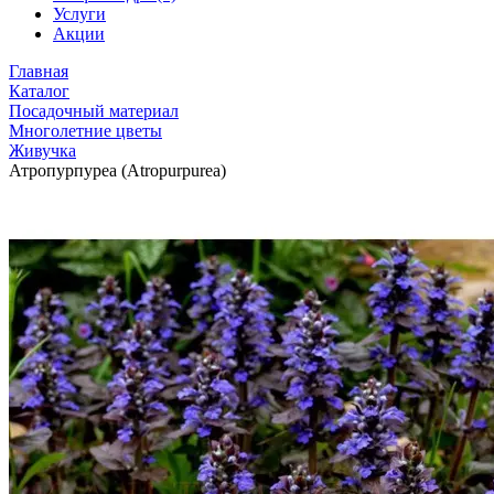
Услуги
Акции
Главная
Каталог
Посадочный материал
Многолетние цветы
Живучка
Атропурпуреа (Atropurpurea)