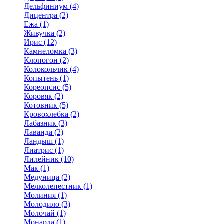
Дельфиниум (4)
Дицентра (2)
Ежа (1)
Живучка (2)
Ирис (12)
Камнеломка (3)
Клопогон (2)
Колокольчик (4)
Копытень (1)
Кореопсис (5)
Коровяк (2)
Котовник (5)
Кровохлебка (2)
Лабазник (3)
Лаванда (2)
Ландыш (1)
Лиатрис (1)
Лилейник (10)
Мак (1)
Медуница (2)
Мелколепестник (1)
Молиния (1)
Молодило (3)
Молочай (1)
Монарда (1)