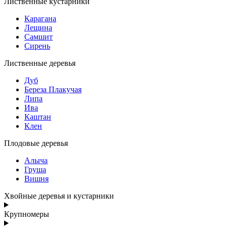
Лиственные кустарники
Карагана
Лещина
Самшит
Сирень
Лиственные деревья
Дуб
Береза Плакучая
Липа
Ива
Каштан
Клен
Плодовые деревья
Алыча
Груша
Вишня
Хвойные деревья и кустарники
Крупномеры