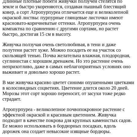
Длинные плотные побеги живучки ползучей стелятся по
земле и быстро укореняются, создавая пышный блестящий
ковер, а сорт Атропурпуреа отличается еще и великолепной
окраской листвы: пурпурные глянцевые листочки имеют
красновато-коричневатые оттенки. Атропурпуреа очень
компактна по сравнению с другими сортами, но растет
быстро, достигая 15 см в высоту.
Живучка ползучая очень светолюбивая, в тени и даже
полутени растет хуже. Можно посадить ее на участок со
скользящей тенью. Почва желательна влажная, плодородная,
суглинистая с хорошим дренажем. Но это растение очень
неприхотливо, даже в самых неблагоприятных условиях оно
выживает и довольно хорошо растет.
В мае живучка красиво цветет синими опушенными цветками
в колосовидных соцветиях. Цветение длится около 20 дней.
Морозы этот сорт хорошо переносит, от засухи тоже редко
страдает.
Атропурпуреа - великолепное почвопокровное растение с
эффектной окраской и красивым цветением. Живучка
подходит в качестве покрова для крупных каменистых садов.
Ее можно использовать в бордюрных посадках, вдоль
дорожек она создает невысокие изящные бордюры.