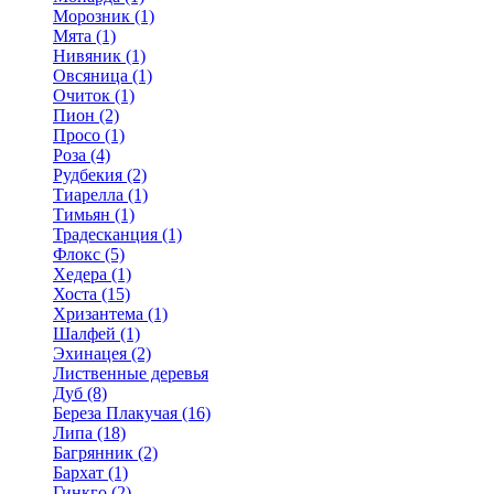
Морозник (1)
Мята (1)
Нивяник (1)
Овсяница (1)
Очиток (1)
Пион (2)
Просо (1)
Роза (4)
Рудбекия (2)
Тиарелла (1)
Тимьян (1)
Традесканция (1)
Флокс (5)
Хедера (1)
Хоста (15)
Хризантема (1)
Шалфей (1)
Эхинацея (2)
Лиственные деревья
Дуб (8)
Береза Плакучая (16)
Липа (18)
Багрянник (2)
Бархат (1)
Гинкго (2)