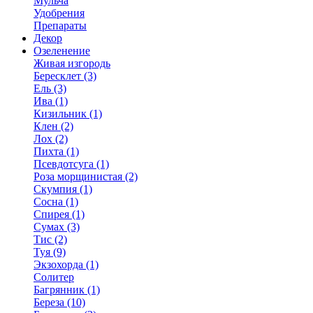
Мульча
Удобрения
Препараты
Декор
Озеленение
Живая изгородь
Бересклет (3)
Ель (3)
Ива (1)
Кизильник (1)
Клен (2)
Лох (2)
Пихта (1)
Псевдотсуга (1)
Роза морщинистая (2)
Скумпия (1)
Сосна (1)
Спирея (1)
Сумах (3)
Тис (2)
Туя (9)
Экзохорда (1)
Солитер
Багрянник (1)
Береза (10)