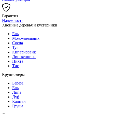
Гарантия
Надежность
Хвойные деревья и кустарники
Ель
Можжевельник
Сосна
Туя
Кипарисовик
Лиственница
Пихта
Тис
Крупномеры
Береза
Ель
Липа
Дуб
Каштан
Груша