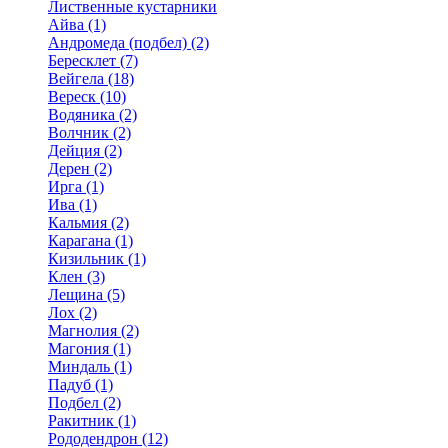
Лиственные кустарники
Айва (1)
Андромеда (подбел) (2)
Бересклет (7)
Вейгела (18)
Вереск (10)
Водяника (2)
Волчник (2)
Дейция (2)
Дерен (2)
Ирга (1)
Ива (1)
Кальмия (2)
Карагана (1)
Кизильник (1)
Клен (3)
Лещина (5)
Лох (2)
Магнолия (2)
Магония (1)
Миндаль (1)
Падуб (1)
Подбел (2)
Ракитник (1)
Рододендрон (12)