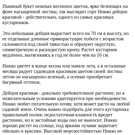
Пышный букет нежных весенних цветов, ярко белеющих на
фоне насыщенной листвы, так выглядит сорт Никко дейции
красивой - действительно, одного из самых красивых
кустарников.
Это небольшая дейция вырастает всего на 70 см в высоту, но
ее отдельные длинные пряморастущие побеги с возрастом
склоняются под своей тяжестью и образуют округлую,
симметричную и раскидистую крону. Растет кустарник
медленно, вытягиваясь в год не более чем на 10 см.
Никко цветет в конце весны или начале лета, а в остальные
месяцы радует садоводов красивым цветом своей листвы:
летом он насыщенно-зеленый, а осенью приобретает
багряный оттенок.
Дейция красивая - довольно требовательное растение, но к
нежелательным условиям адаптируется при необходимости.
Никко любит питательную почву, хотя может расти на любой
садовой земле. Очень важно подобрать для этого кустарника
правильный полив: недостаточная влажность вредит
растению, но и застойные воды оно не выносит. Никко
хорошо растет на солнце, под яркими лучами зацветает
обильно и красиво. Высокой морозостойкостью Никко не