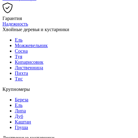
Гарантия
Надежность
Хвойные деревья и кустарники
Ель
Можжевельник
Сосна
Туя
Кипарисовик
Лиственница
Пихта
Тис
Крупномеры
Береза
Ель
Липа
Дуб
Каштан
Груша
Лиственные кустарники