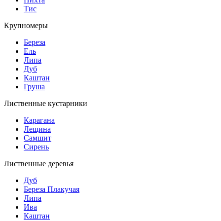
Тис
Крупномеры
Береза
Ель
Липа
Дуб
Каштан
Груша
Лиственные кустарники
Карагана
Лещина
Самшит
Сирень
Лиственные деревья
Дуб
Береза Плакучая
Липа
Ива
Каштан