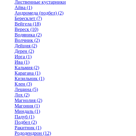
Лиственные кустарники
Айва (1)
Андромеда (подбел) (2)
Бересклет (7)
Вейгела (18)
Вереск (10)
Водяника (2)
Волчник (2)
Дейция (2)
Дерен (2)
Ирга (1)
Ива (1)
Кальмия (2)
Карагана (1)
Кизильник (1)
Клен (3)
Лещина (5)
Лох (2)
Магнолия (2)
Магония (1)
Миндаль (1)
Падуб (1)
Подбел (2)
Ракитник (1)
Рододендрон (12)