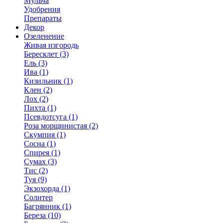
Мульча
Удобрения
Препараты
Декор
Озеленение
Живая изгородь
Бересклет (3)
Ель (3)
Ива (1)
Кизильник (1)
Клен (2)
Лох (2)
Пихта (1)
Псевдотсуга (1)
Роза морщинистая (2)
Скумпия (1)
Сосна (1)
Спирея (1)
Сумах (3)
Тис (2)
Туя (9)
Экзохорда (1)
Солитер
Багрянник (1)
Береза (10)