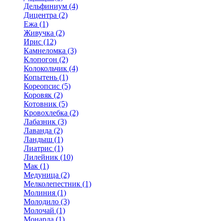
Дельфиниум (4)
Дицентра (2)
Ежа (1)
Живучка (2)
Ирис (12)
Камнеломка (3)
Клопогон (2)
Колокольчик (4)
Копытень (1)
Кореопсис (5)
Коровяк (2)
Котовник (5)
Кровохлебка (2)
Лабазник (3)
Лаванда (2)
Ландыш (1)
Лиатрис (1)
Лилейник (10)
Мак (1)
Медуница (2)
Мелколепестник (1)
Молиния (1)
Молодило (3)
Молочай (1)
Монарда (1)