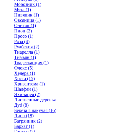
Морозник (1)
Мята (1)
Нивяник (1)
Овсяница (1)
Очиток (1)
Пион (2)
Просо (1)
Роза (4)
Рудбекия (2)
Тиарелла (1)
Тимьян (1)
Традесканция (1)
Флокс (5)
Хедера (1)
Хоста (15)
Хризантема (1)
Шалфей (1)
Эхинацея (2)
Лиственные деревья
Дуб (8)
Береза Плакучая (16)
Липа (18)
Багрянник (2)
Бархат (1)
Гинкго (2)