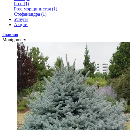
Роза (1)
Роза морщинистая (1)
Стефанандра (1)
Услуги
Акции
Главная
Montgomery