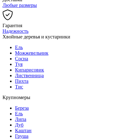
Любые размеры
Гарантия
Надежность
Хвойные деревья и кустарники
Ель
Можжевельник
Сосна
Туя
Кипарисовик
Лиственница
Пихта
Тис
Крупномеры
Береза
Ель
Липа
Дуб
Каштан
Груша