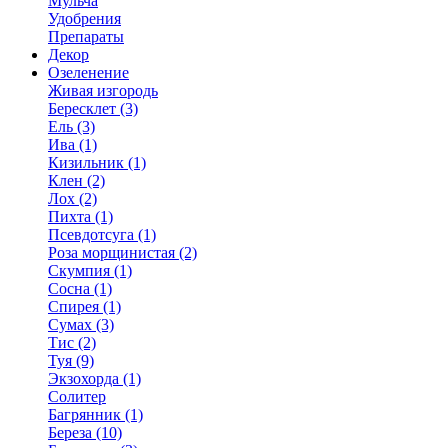
Мульча
Удобрения
Препараты
Декор
Озеленение
Живая изгородь
Бересклет (3)
Ель (3)
Ива (1)
Кизильник (1)
Клен (2)
Лох (2)
Пихта (1)
Псевдотсуга (1)
Роза морщинистая (2)
Скумпия (1)
Сосна (1)
Спирея (1)
Сумах (3)
Тис (2)
Туя (9)
Экзохорда (1)
Солитер
Багрянник (1)
Береза (10)