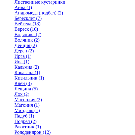
Лиственные кустарники
Айва (1)
Андромеда (подбел) (2)
Бересклет (7)
Вейгела (18)
Вереск (10)
Водяника (2)
Волчник (2)
Дейция (2)
Дерен (2)
Ирга (1)
Ива (1)
Кальмия (2)
Карагана (1)
Кизильник (1)
Клен (3)
Лещина (5)
Лох (2)
Магнолия (2)
Магония (1)
Миндаль (1)
Падуб (1)
Подбел (2)
Ракитник (1)
Рододендрон (12)