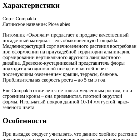
Характеристики
Сорт:
Compakta
Латинское название:
Picea abies
Питомник «Экоплан» предлагает к продаже качественный
посадочный материал – ель обыкновенную Compakta.
Медленнорастущий сорт вечнозеленого растения востребован
при оформлении на приусадебной территории альпинария,
формировании вертикального ярусного ландшафтного
дизайна. Древесно-кустарниковый представитель флоры
подходит для одиночной посадки в контейнере с
последующим озеленением крыши, террасы, балкона.
Приблизительная скорость роста – до 5 см в год.
Ель Compakta отличается не только медленным ростом, но и
строением кроны – она приземистая, плотной округлой
формы. Игольчатый покров длиной 10-14 мм густой, ярко-
зеленого цвета.
Особенности
При высадке следует учитывать, что данное хвойное растение
предпочитает солнечную сторону или легкую затененность.