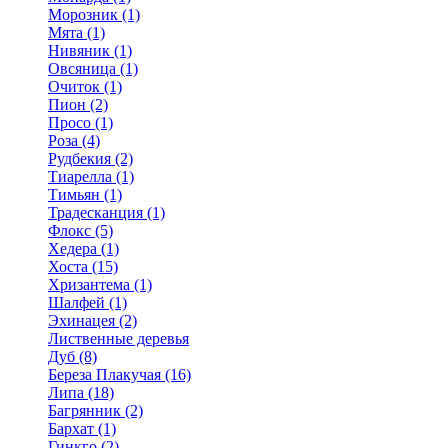
Морозник (1)
Мята (1)
Нивяник (1)
Овсяница (1)
Очиток (1)
Пион (2)
Просо (1)
Роза (4)
Рудбекия (2)
Тиарелла (1)
Тимьян (1)
Традесканция (1)
Флокс (5)
Хедера (1)
Хоста (15)
Хризантема (1)
Шалфей (1)
Эхинацея (2)
Лиственные деревья
Дуб (8)
Береза Плакучая (16)
Липа (18)
Багрянник (2)
Бархат (1)
Гинкго (2)