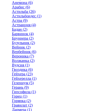
Анемона (6)
Арабис (6)
Астильба (26)
Астильбоидес (1)
Астра (9)
Астранция (4)
Бадан (2)
Барвинок (4)
Бруннера (2)
Бузульник (2)
Вейник (2)
Вербейник (6)
Вероника (7)
Волжанка (2)
Вудсия (1)
Гвоздика (6)
Гейхера (23)
Гейхерелла (1)
Гелениум (5)
Герань (9)
Гипсофила (1)
Горец (1)
Горянка (2)
Гравилат (2)
Дармера (1)