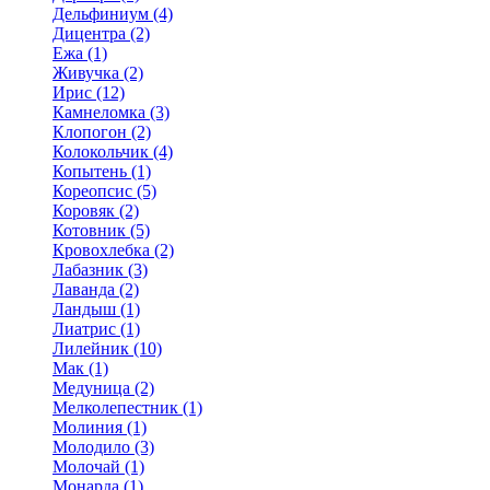
Дельфиниум (4)
Дицентра (2)
Ежа (1)
Живучка (2)
Ирис (12)
Камнеломка (3)
Клопогон (2)
Колокольчик (4)
Копытень (1)
Кореопсис (5)
Коровяк (2)
Котовник (5)
Кровохлебка (2)
Лабазник (3)
Лаванда (2)
Ландыш (1)
Лиатрис (1)
Лилейник (10)
Мак (1)
Медуница (2)
Мелколепестник (1)
Молиния (1)
Молодило (3)
Молочай (1)
Монарда (1)